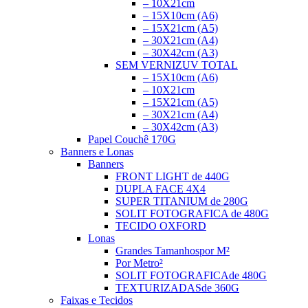
– 10X21cm
– 15X10cm (A6)
– 15X21cm (A5)
– 30X21cm (A4)
– 30X42cm (A3)
SEM VERNIZ
UV TOTAL
– 15X10cm (A6)
– 10X21cm
– 15X21cm (A5)
– 30X21cm (A4)
– 30X42cm (A3)
Papel Couchê 170G
Banners e Lonas
Banners
FRONT LIGHT
de 440G
DUPLA FACE
4X4
SUPER TITANIUM
de 280G
SOLIT FOTOGRAFICA
de 480G
TECIDO OXFORD
Lonas
Grandes Tamanhos
por M²
Por Metro²
SOLIT FOTOGRAFICA
de 480G
TEXTURIZADAS
de 360G
Faixas e Tecidos