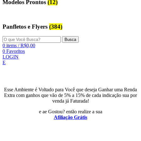
Modelos Prontos
(12)
Panfletos e Flyers
(384)
Busca
0
items
/
R$
0,00
0
Favoritos
LOGIN
E
Esse Ambiente é Voltado para Você que deseja Ganhar uma Renda
Extra com ganhos que vão de 5% a 15% de cada indicação sua por
venda já Faturada!
e ae Gostou? então realize a sua
Afiliação Grátis