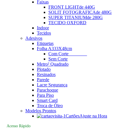
Faixas
FRONT LIGHT
de 440G
SOLIT FOTOGRAFICA
de 480G
SUPER TITANIUM
de 280G
TECIDO OXFORD
Indoor
Tecidos
Adesivos
Etiquetas
Folha A3
33X48cm
Com Corte
________
Sem Corte
Metro² Quadrado
Plotado
Resinados
Parede
Lacre Segurança
Parachoque
Para Piso
Smart Card
Troca de Óleo
Modelos Prontos
Cartões
Ajuste na Hora
Acesso Rápido