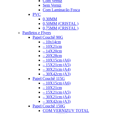
Com Verniz
Sem Verniz
Com Laminação Fosca
PVC
0,30MM
0,50MM (CRISTAL )
0,75MM (CRISTAL )
Panfletos e Flyers
Papel Couchê 90G
– 10x14cm
– 10X21cm
– 14X20cm
– 20X28cm
– 10X15cm (A6)
– 15X21cm (A5)
– 30X21cm (A4)
– 30X42cm (A3)
Papel Couchê 115G
– 10X15cm (A6)
– 10X21cm
– 15X21cm (A5)
– 30X21cm (A4)
– 30X42cm (A3)
Papel Couchê 150G
COM VERNIZ
UV TOTAL