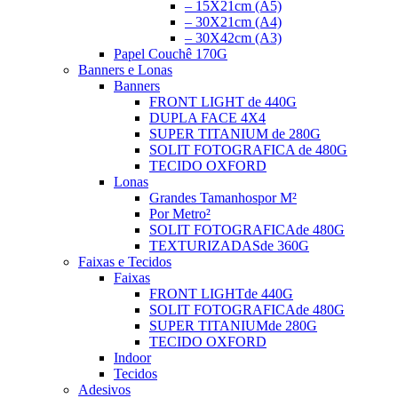
– 15X21cm (A5)
– 30X21cm (A4)
– 30X42cm (A3)
Papel Couchê 170G
Banners e Lonas
Banners
FRONT LIGHT
de 440G
DUPLA FACE
4X4
SUPER TITANIUM
de 280G
SOLIT FOTOGRAFICA
de 480G
TECIDO OXFORD
Lonas
Grandes Tamanhos
por M²
Por Metro²
SOLIT FOTOGRAFICA
de 480G
TEXTURIZADAS
de 360G
Faixas e Tecidos
Faixas
FRONT LIGHT
de 440G
SOLIT FOTOGRAFICA
de 480G
SUPER TITANIUM
de 280G
TECIDO OXFORD
Indoor
Tecidos
Adesivos