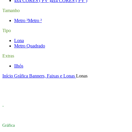
4x4 CORES ( FV )
4x4 CORES ( FV )
Tamanho
Metro ²
Metro ²
Tipo
Lona
Metro Quadrado
Extras
Ilhós
Início
Gráfica
Banners, Faixas e Lonas
Lonas
-
Gráfica