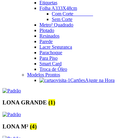
Etiquetas
Folha A3
33X48cm
Com Corte
________
Sem Corte
Metro² Quadrado
Plotado
Resinados
Parede
Lacre Segurança
Parachoque
Para Piso
Smart Card
Troca de Óleo
Modelos Prontos
Cartões
Ajuste na Hora
LONA GRANDE
(1)
LONA M²
(4)