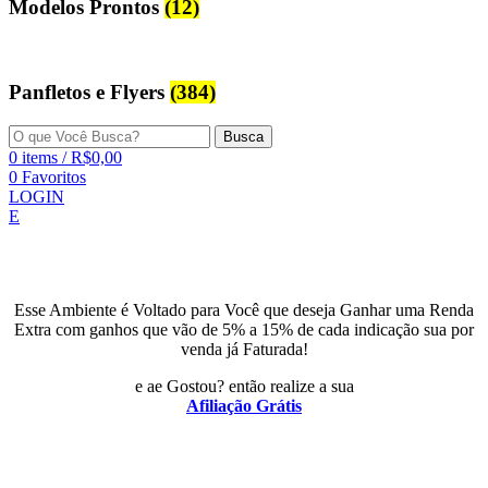
Modelos Prontos
(12)
Panfletos e Flyers
(384)
Busca
0
items
/
R$
0,00
0
Favoritos
LOGIN
E
Esse Ambiente é Voltado para Você que deseja Ganhar uma Renda
Extra com ganhos que vão de 5% a 15% de cada indicação sua por
venda já Faturada!
e ae Gostou? então realize a sua
Afiliação Grátis