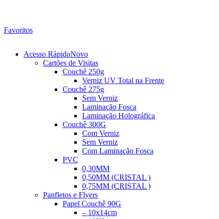
Favoritos
Acesso Rápido
Novo
Cartões de Visitas
Couchê 250g
Verniz UV Total na Frente
Couchê 275g
Sem Verniz
Laminação Fosca
Laminação Holográfica
Couchê 300G
Com Verniz
Sem Verniz
Com Laminação Fosca
PVC
0,30MM
0,50MM (CRISTAL )
0,75MM (CRISTAL )
Panfletos e Flyers
Papel Couchê 90G
– 10x14cm