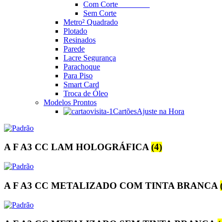
Com Corte
________
Sem Corte
Metro² Quadrado
Plotado
Resinados
Parede
Lacre Segurança
Parachoque
Para Piso
Smart Card
Troca de Óleo
Modelos Prontos
Cartões
Ajuste na Hora
A F A3 CC LAM HOLOGRÁFICA
(4)
A F A3 CC METALIZADO COM TINTA BRANCA