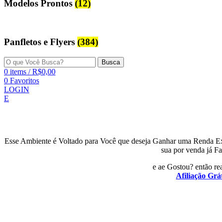
Modelos Prontos
(12)
Panfletos e Flyers
(384)
Busca
0
items
/
R$
0,00
0
Favoritos
LOGIN
E
Esse Ambiente é Voltado para Você que deseja Ganhar uma Renda E
sua por venda já Fa
e ae Gostou? então rea
Afiliação Grát