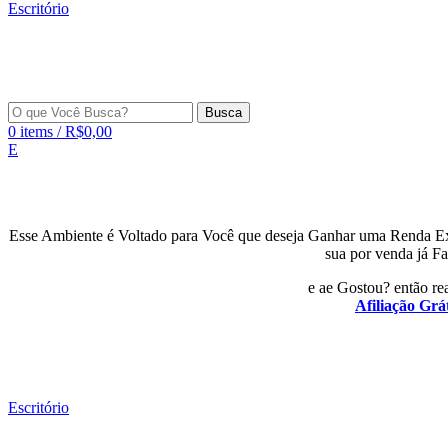
Escritório
Busca
0
items
/
R$
0,00
E
Esse Ambiente é Voltado para Você que deseja Ganhar uma Renda E
sua por venda já Fa
e ae Gostou? então rea
Afiliação Grát
Escritório