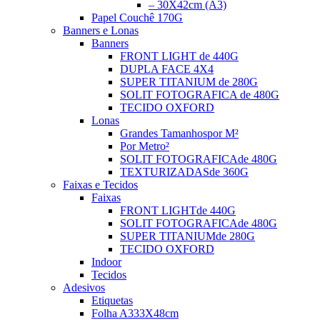
– 30X42cm (A3)
Papel Couchê 170G
Banners e Lonas
Banners
FRONT LIGHT
de 440G
DUPLA FACE
4X4
SUPER TITANIUM
de 280G
SOLIT FOTOGRAFICA
de 480G
TECIDO OXFORD
Lonas
Grandes Tamanhos
por M²
Por Metro²
SOLIT FOTOGRAFICA
de 480G
TEXTURIZADAS
de 360G
Faixas e Tecidos
Faixas
FRONT LIGHT
de 440G
SOLIT FOTOGRAFICA
de 480G
SUPER TITANIUM
de 280G
TECIDO OXFORD
Indoor
Tecidos
Adesivos
Etiquetas
Folha A3
33X48cm