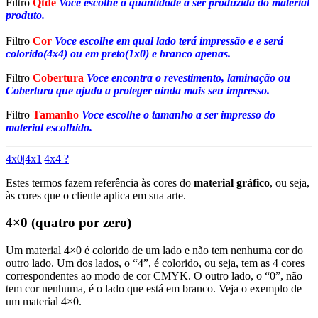
Filtro
Qtde
Voce escolhe a quantidade a ser produzida do material
produto.
Filtro
Cor
Voce escolhe em qual lado terá impressão e e será
colorido(4x4) ou em preto(1x0) e branco apenas.
Filtro
Cobertura
Voce encontra o revestimento, laminação ou
Cobertura que ajuda a proteger ainda mais seu impresso.
Filtro
Tamanho
Voce escolhe o tamanho a ser impresso do
material escolhido.
4x0|4x1|4x4 ?
Estes termos fazem referência às cores do
material gráfico
, ou seja,
às cores que o cliente aplica em sua arte.
4×0 (quatro por zero)
Um material 4×0 é colorido de um lado e não tem nenhuma cor do
outro lado. Um dos lados, o “4”, é colorido, ou seja, tem as 4 cores
correspondentes ao modo de cor CMYK. O outro lado, o “0”, não
tem cor nenhuma, é o lado que está em branco. Veja o exemplo de
um material 4×0.