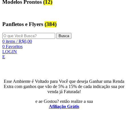
Modelos Prontos
(12)
Panfletos e Flyers
(384)
Busca
0
items
/
R$
0,00
0
Favoritos
LOGIN
E
Esse Ambiente é Voltado para Você que deseja Ganhar uma Renda
Extra com ganhos que vão de 5% a 15% de cada indicação sua por
venda já Faturada!
e ae Gostou? então realize a sua
Afiliação Grátis