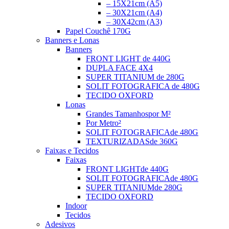
– 15X21cm (A5)
– 30X21cm (A4)
– 30X42cm (A3)
Papel Couchê 170G
Banners e Lonas
Banners
FRONT LIGHT
de 440G
DUPLA FACE
4X4
SUPER TITANIUM
de 280G
SOLIT FOTOGRAFICA
de 480G
TECIDO OXFORD
Lonas
Grandes Tamanhos
por M²
Por Metro²
SOLIT FOTOGRAFICA
de 480G
TEXTURIZADAS
de 360G
Faixas e Tecidos
Faixas
FRONT LIGHT
de 440G
SOLIT FOTOGRAFICA
de 480G
SUPER TITANIUM
de 280G
TECIDO OXFORD
Indoor
Tecidos
Adesivos