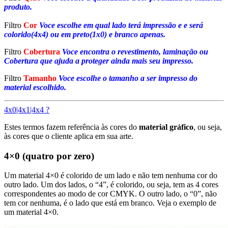
produto.
Filtro
Cor
Voce escolhe em qual lado terá impressão e e será
colorido(4x4) ou em preto(1x0) e branco apenas.
Filtro
Cobertura
Voce encontra o revestimento, laminação ou
Cobertura que ajuda a proteger ainda mais seu impresso.
Filtro
Tamanho
Voce escolhe o tamanho a ser impresso do
material escolhido.
4x0|4x1|4x4 ?
Estes termos fazem referência às cores do
material gráfico
, ou seja,
às cores que o cliente aplica em sua arte.
4×0 (quatro por zero)
Um material 4×0 é colorido de um lado e não tem nenhuma cor do
outro lado. Um dos lados, o “4”, é colorido, ou seja, tem as 4 cores
correspondentes ao modo de cor CMYK. O outro lado, o “0”, não
tem cor nenhuma, é o lado que está em branco. Veja o exemplo de
um material 4×0.