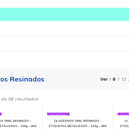
os Resinados
Ver
8
12
 de 58 resultados
91X51 MM
91X1
OS VINIL RESINADO –
24 ADESIVOS VINIL RESINADO –
12
TALIZADO – 120g – 4X0
ETIQUETAS METALIZADO – 120g – 4X0
ETIQ