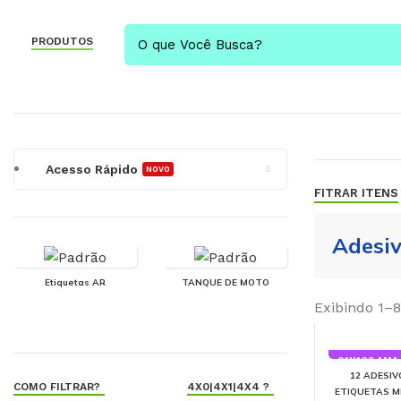
PRODUTOS
Acesso Rápido
NOVO
FITRAR ITENS
Adesiv
Etiquetas AR
TANQUE DE MOTO
Exibindo 1–8
91X102 MM
12 ADESIV
COMO FILTRAR?
4X0|4X1|4X4 ?
ETIQUETAS ME