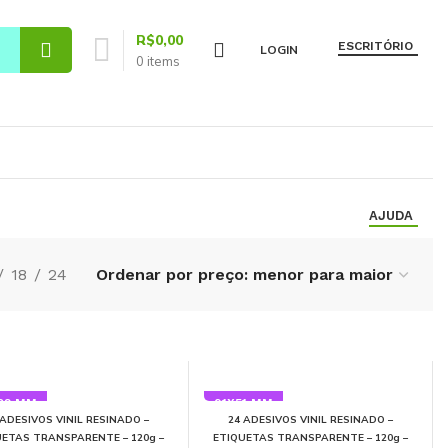
R$
0,00
ESCRITÓRIO
LOGIN
0
items
AJUDA
18
24
02 MM
91X51 MM
 ADESIVOS VINIL RESINADO –
24 ADESIVOS VINIL RESINADO –
UETAS TRANSPARENTE – 120g –
ETIQUETAS TRANSPARENTE – 120g –