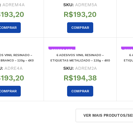
:
ADREM4A
SKU:
ADREM5A
$
R$
COMPRAR
COMPRAR
91X204 MM
91X
OS VINIL RESINADO –
6 ADESIVOS VINIL RESINADO –
6 
BRANCO – 120g – 4X0
ETIQUETAS METALIZADO – 120g – 4X0
ETIQ
U:
ADRE4A
SKU:
ADREM2A
$
R$
COMPRAR
COMPRAR
VER MAIS PRODUTOS/SE