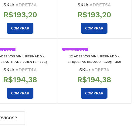
4X0
4X0
SKU:
ADRET3A
SKU:
ADRET5A
R$
R$
COMPRAR
COMPRAR
204 MM
91X102 MM
ADESIVOS VINIL RESINADO –
12 ADESIVOS VINIL RESINADO –
UETAS TRANSPARENTE – 120g –
ETIQUETAS BRANCO – 120g – 4X0
4X0
SKU:
ADRET4A
SKU:
ADRE7A
R$
R$
COMPRAR
COMPRAR
RVICOS?