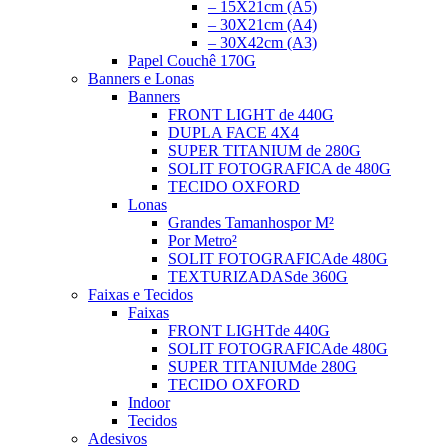
– 15X21cm (A5)
– 30X21cm (A4)
– 30X42cm (A3)
Papel Couchê 170G
Banners e Lonas
Banners
FRONT LIGHT
de 440G
DUPLA FACE
4X4
SUPER TITANIUM
de 280G
SOLIT FOTOGRAFICA
de 480G
TECIDO OXFORD
Lonas
Grandes Tamanhos
por M²
Por Metro²
SOLIT FOTOGRAFICA
de 480G
TEXTURIZADAS
de 360G
Faixas e Tecidos
Faixas
FRONT LIGHT
de 440G
SOLIT FOTOGRAFICA
de 480G
SUPER TITANIUM
de 280G
TECIDO OXFORD
Indoor
Tecidos
Adesivos