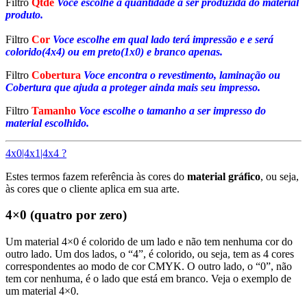
Filtro
Qtde
Voce escolhe a quantidade a ser produzida do material
produto.
Filtro
Cor
Voce escolhe em qual lado terá impressão e e será
colorido(4x4) ou em preto(1x0) e branco apenas.
Filtro
Cobertura
Voce encontra o revestimento, laminação ou
Cobertura que ajuda a proteger ainda mais seu impresso.
Filtro
Tamanho
Voce escolhe o tamanho a ser impresso do
material escolhido.
4x0|4x1|4x4 ?
Estes termos fazem referência às cores do
material gráfico
, ou seja,
às cores que o cliente aplica em sua arte.
4×0 (quatro por zero)
Um material 4×0 é colorido de um lado e não tem nenhuma cor do
outro lado. Um dos lados, o “4”, é colorido, ou seja, tem as 4 cores
correspondentes ao modo de cor CMYK. O outro lado, o “0”, não
tem cor nenhuma, é o lado que está em branco. Veja o exemplo de
um material 4×0.