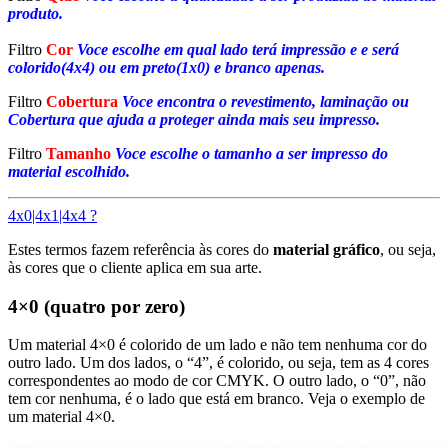
produto.
Filtro
Cor
Voce escolhe em qual lado terá impressão e e será
colorido(4x4) ou em preto(1x0) e branco apenas.
Filtro
Cobertura
Voce encontra o revestimento, laminação ou
Cobertura que ajuda a proteger ainda mais seu impresso.
Filtro
Tamanho
Voce escolhe o tamanho a ser impresso do
material escolhido.
4x0|4x1|4x4 ?
Estes termos fazem referência às cores do
material gráfico
, ou seja,
às cores que o cliente aplica em sua arte.
4×0 (quatro por zero)
Um material 4×0 é colorido de um lado e não tem nenhuma cor do
outro lado. Um dos lados, o “4”, é colorido, ou seja, tem as 4 cores
correspondentes ao modo de cor CMYK. O outro lado, o “0”, não
tem cor nenhuma, é o lado que está em branco. Veja o exemplo de
um material 4×0.