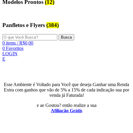
Modelos Prontos
(12)
Panfletos e Flyers
(384)
Busca
0
items
/
R$
0,00
0
Favoritos
LOGIN
E
Esse Ambiente é Voltado para Você que deseja Ganhar uma Renda
Extra com ganhos que vão de 5% a 15% de cada indicação sua por
venda já Faturada!
e ae Gostou? então realize a sua
Afiliação Grátis