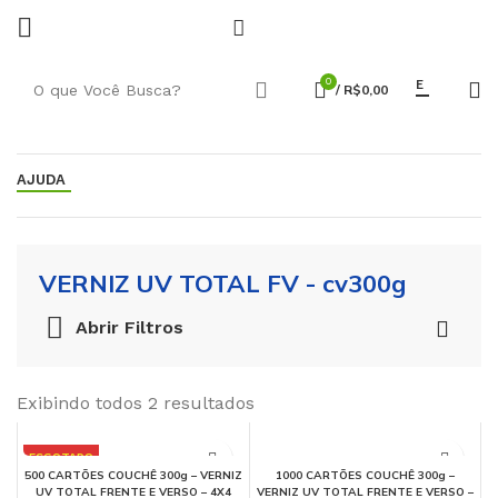
0
E
/
R$
0,00
AJUDA
VERNIZ UV TOTAL FV - cv300g
Abrir Filtros
Exibindo todos 2 resultados
ESGOTADO
500 CARTÕES COUCHÊ 300g – VERNIZ
1000 CARTÕES COUCHÊ 300g –
1000 UN
UV TOTAL FRENTE E VERSO – 4X4
VERNIZ UV TOTAL FRENTE E VERSO –