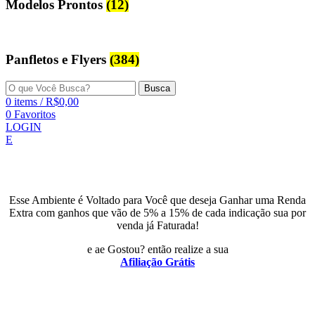
Modelos Prontos
(12)
Panfletos e Flyers
(384)
Busca
0
items
/
R$
0,00
0
Favoritos
LOGIN
E
Esse Ambiente é Voltado para Você que deseja Ganhar uma Renda
Extra com ganhos que vão de 5% a 15% de cada indicação sua por
venda já Faturada!
e ae Gostou? então realize a sua
Afiliação Grátis