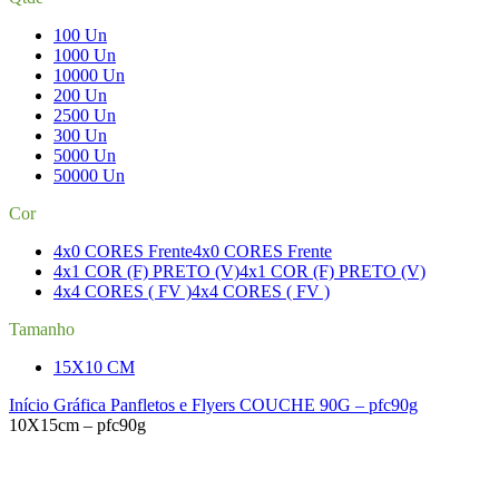
100 Un
1000 Un
10000 Un
200 Un
2500 Un
300 Un
5000 Un
50000 Un
Cor
4x0 CORES Frente
4x0 CORES Frente
4x1 COR (F) PRETO (V)
4x1 COR (F) PRETO (V)
4x4 CORES ( FV )
4x4 CORES ( FV )
Tamanho
15X10 CM
Início
Gráfica
Panfletos e Flyers
COUCHE 90G – pfc90g
10X15cm – pfc90g