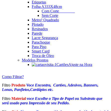
Etiquetas
Folha A3
33X48cm
Com Corte
________
Sem Corte
Metro² Quadrado
Plotado
Resinados
Parede
Lacre Segurança
Parachoque
Para Piso
Smart Card
Troca de Óleo
Modelos Prontos
Cartões
Ajuste na Hora
Como Filtrar?
Filtro
Produto
Voce Encontra, Cartões, Adesivos, Banners,
Lonas, Panfletos,Cardápios etc.
Filtro
Material
voce Escolhe o Tipo de Papel ou Substrato que
será usado para Impressão de seu Pedido.