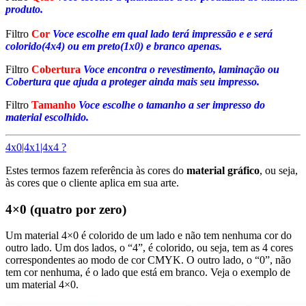
produto.
Filtro
Cor
Voce escolhe em qual lado terá impressão e e será
colorido(4x4) ou em preto(1x0) e branco apenas.
Filtro
Cobertura
Voce encontra o revestimento, laminação ou
Cobertura que ajuda a proteger ainda mais seu impresso.
Filtro
Tamanho
Voce escolhe o tamanho a ser impresso do
material escolhido.
4x0|4x1|4x4 ?
Estes termos fazem referência às cores do
material gráfico
, ou seja,
às cores que o cliente aplica em sua arte.
4×0 (quatro por zero)
Um material 4×0 é colorido de um lado e não tem nenhuma cor do
outro lado. Um dos lados, o “4”, é colorido, ou seja, tem as 4 cores
correspondentes ao modo de cor CMYK. O outro lado, o “0”, não
tem cor nenhuma, é o lado que está em branco. Veja o exemplo de
um material 4×0.