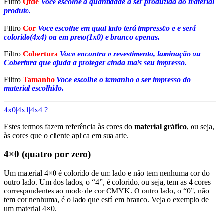
Filtro
Qtde
Voce escolhe a quantidade a ser produzida do material
produto.
Filtro
Cor
Voce escolhe em qual lado terá impressão e e será
colorido(4x4) ou em preto(1x0) e branco apenas.
Filtro
Cobertura
Voce encontra o revestimento, laminação ou
Cobertura que ajuda a proteger ainda mais seu impresso.
Filtro
Tamanho
Voce escolhe o tamanho a ser impresso do
material escolhido.
4x0|4x1|4x4 ?
Estes termos fazem referência às cores do
material gráfico
, ou seja,
às cores que o cliente aplica em sua arte.
4×0 (quatro por zero)
Um material 4×0 é colorido de um lado e não tem nenhuma cor do
outro lado. Um dos lados, o “4”, é colorido, ou seja, tem as 4 cores
correspondentes ao modo de cor CMYK. O outro lado, o “0”, não
tem cor nenhuma, é o lado que está em branco. Veja o exemplo de
um material 4×0.