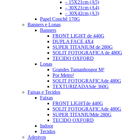
– 15X21cm (A5)
– 30X21cm (A4)
– 30X42cm (A3)
Papel Couchê 170G
Banners e Lonas
Banners
FRONT LIGHT
de 440G
DUPLA FACE
4X4
SUPER TITANIUM
de 280G
SOLIT FOTOGRAFICA
de 480G
TECIDO OXFORD
Lonas
Grandes Tamanhos
por M²
Por Metro²
SOLIT FOTOGRAFICA
de 480G
TEXTURIZADAS
de 360G
Faixas e Tecidos
Faixas
FRONT LIGHT
de 440G
SOLIT FOTOGRAFICA
de 480G
SUPER TITANIUM
de 280G
TECIDO OXFORD
Indoor
Tecidos
Adesivos