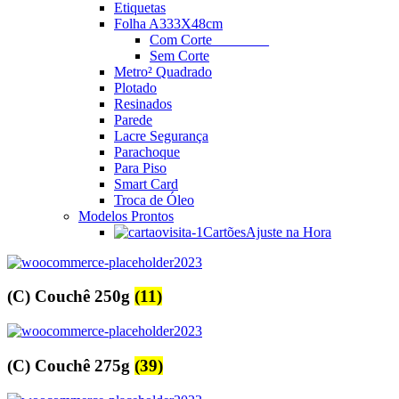
Etiquetas
Folha A3
33X48cm
Com Corte
________
Sem Corte
Metro² Quadrado
Plotado
Resinados
Parede
Lacre Segurança
Parachoque
Para Piso
Smart Card
Troca de Óleo
Modelos Prontos
Cartões
Ajuste na Hora
(C) Couchê 250g
(11)
(C) Couchê 275g
(39)