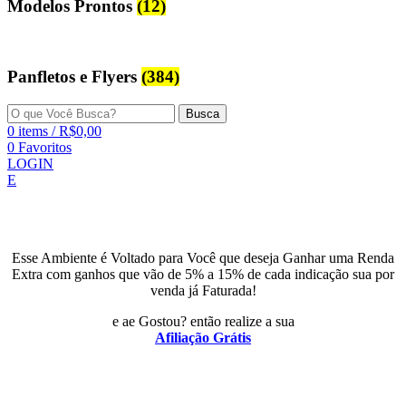
Modelos Prontos
(12)
Panfletos e Flyers
(384)
Busca
0
items
/
R$
0,00
0
Favoritos
LOGIN
E
Esse Ambiente é Voltado para Você que deseja Ganhar uma Renda
Extra com ganhos que vão de 5% a 15% de cada indicação sua por
venda já Faturada!
e ae Gostou? então realize a sua
Afiliação Grátis