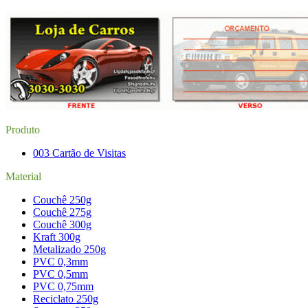
Produto
003 Cartão de Visitas
Material
Couchê 250g
Couchê 275g
Couchê 300g
Kraft 300g
Metalizado 250g
PVC 0,3mm
PVC 0,5mm
PVC 0,75mm
Reciclato 250g