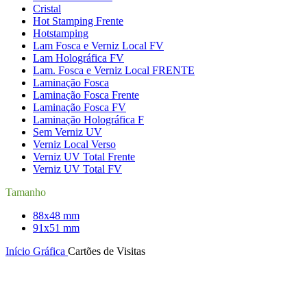
Cristal
Hot Stamping Frente
Hotstamping
Lam Fosca e Verniz Local FV
Lam Holográfica FV
Lam. Fosca e Verniz Local FRENTE
Laminação Fosca
Laminação Fosca Frente
Laminação Fosca FV
Laminação Holográfica F
Sem Verniz UV
Verniz Local Verso
Verniz UV Total Frente
Verniz UV Total FV
Tamanho
88x48 mm
91x51 mm
Início
Gráfica
Cartões de Visitas