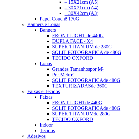
– 15X21cm (A5)
– 30X21cm (A4)
– 30X42cm (A3)
Papel Couchê 170G
Banners e Lonas
Banners
FRONT LIGHT
de 440G
DUPLA FACE
4X4
SUPER TITANIUM
de 280G
SOLIT FOTOGRAFICA
de 480G
TECIDO OXFORD
Lonas
Grandes Tamanhos
por M²
Por Metro²
SOLIT FOTOGRAFICA
de 480G
TEXTURIZADAS
de 360G
Faixas e Tecidos
Faixas
FRONT LIGHT
de 440G
SOLIT FOTOGRAFICA
de 480G
SUPER TITANIUM
de 280G
TECIDO OXFORD
Indoor
Tecidos
Adesivos