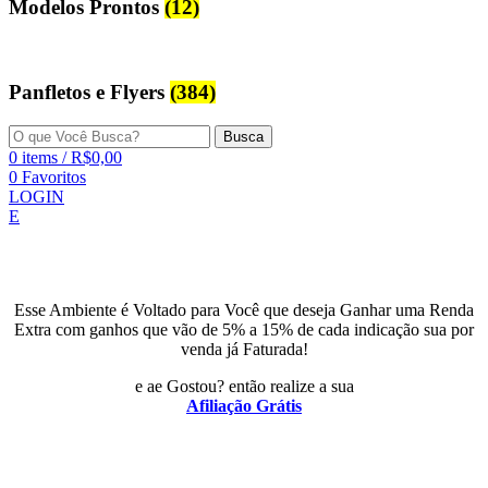
Modelos Prontos
(12)
Panfletos e Flyers
(384)
Busca
0
items
/
R$
0,00
0
Favoritos
LOGIN
E
Esse Ambiente é Voltado para Você que deseja Ganhar uma Renda
Extra com ganhos que vão de 5% a 15% de cada indicação sua por
venda já Faturada!
e ae Gostou? então realize a sua
Afiliação Grátis