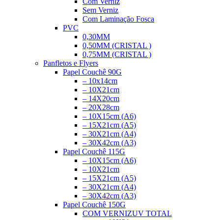
Com Verniz
Sem Verniz
Com Laminação Fosca
PVC
0,30MM
0,50MM (CRISTAL )
0,75MM (CRISTAL )
Panfletos e Flyers
Papel Couchê 90G
– 10x14cm
– 10X21cm
– 14X20cm
– 20X28cm
– 10X15cm (A6)
– 15X21cm (A5)
– 30X21cm (A4)
– 30X42cm (A3)
Papel Couchê 115G
– 10X15cm (A6)
– 10X21cm
– 15X21cm (A5)
– 30X21cm (A4)
– 30X42cm (A3)
Papel Couchê 150G
COM VERNIZ
UV TOTAL