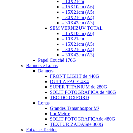
– 10X21cm
– 15X10cm (A6)
– 15X21cm (A5)
– 30X21cm (A4)
– 30X42cm (A3)
SEM VERNIZ
UV TOTAL
– 15X10cm (A6)
– 10X21cm
– 15X21cm (A5)
– 30X21cm (A4)
– 30X42cm (A3)
Papel Couchê 170G
Banners e Lonas
Banners
FRONT LIGHT
de 440G
DUPLA FACE
4X4
SUPER TITANIUM
de 280G
SOLIT FOTOGRAFICA
de 480G
TECIDO OXFORD
Lonas
Grandes Tamanhos
por M²
Por Metro²
SOLIT FOTOGRAFICA
de 480G
TEXTURIZADAS
de 360G
Faixas e Tecidos