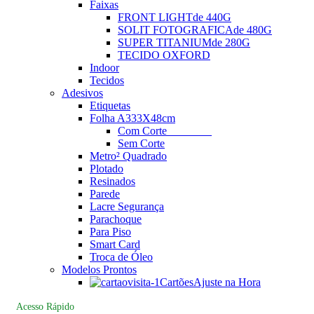
Faixas
FRONT LIGHT
de 440G
SOLIT FOTOGRAFICA
de 480G
SUPER TITANIUM
de 280G
TECIDO OXFORD
Indoor
Tecidos
Adesivos
Etiquetas
Folha A3
33X48cm
Com Corte
________
Sem Corte
Metro² Quadrado
Plotado
Resinados
Parede
Lacre Segurança
Parachoque
Para Piso
Smart Card
Troca de Óleo
Modelos Prontos
Cartões
Ajuste na Hora
Acesso Rápido