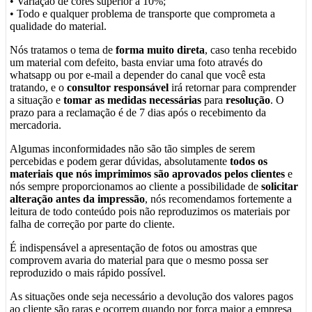
• Variação de cores superior a 10%;
• Todo e qualquer problema de transporte que comprometa a
qualidade do material.
Nós tratamos o tema de
forma muito direta
, caso tenha recebido
um material com defeito, basta enviar uma foto através do
whatsapp ou por e-mail a depender do canal que você esta
tratando, e o
consultor responsável
irá retornar para comprender
a situação e
tomar as medidas necessárias
para
resolução
. O
prazo para a reclamação é de 7 dias após o recebimento da
mercadoria.
Algumas inconformidades não são tão simples de serem
percebidas e podem gerar dúvidas, absolutamente
todos os
materiais que nós imprimimos são aprovados pelos clientes
e
nós sempre proporcionamos ao cliente a possibilidade de
solicitar
alteração antes da impressão
, nós recomendamos fortemente a
leitura de todo conteúdo pois não reproduzimos os materiais por
falha de correção por parte do cliente.
É indispensável a apresentação de fotos ou amostras que
comprovem avaria do material para que o mesmo possa ser
reproduzido o mais rápido possível.
As situações onde seja necessário a devolução dos valores pagos
ao cliente são raras e ocorrem quando por força maior a empresa