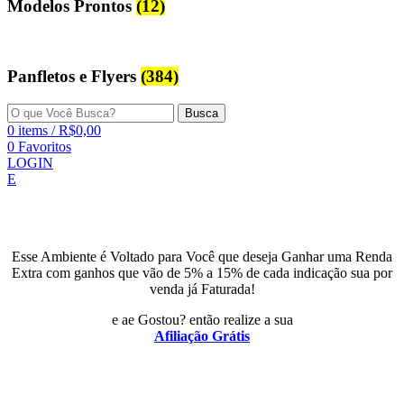
Modelos Prontos
(12)
Panfletos e Flyers
(384)
Busca
0
items
/
R$
0,00
0
Favoritos
LOGIN
E
Esse Ambiente é Voltado para Você que deseja Ganhar uma Renda
Extra com ganhos que vão de 5% a 15% de cada indicação sua por
venda já Faturada!
e ae Gostou? então realize a sua
Afiliação Grátis