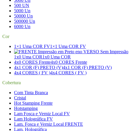
3000 Un
500 UN
5000 Un
50000 Un
500000 Un
6000 Un
Cor
1×1 Uma COR FV
1×1 Uma COR FV
1x0 Uma COR
1x0 Uma COR
4x0 CORES Frente
4x0 CORES Frente
4x1 COR (F) PRETO (V)
4x1 COR (F) PRETO (V)
4x4 CORES ( FV )
4x4 CORES ( FV )
Cobertura
Com Tinta Branca
Cristal
Hot Stamping Frente
Hotstamping
Lam Fosca e Verniz Local FV
Lam Holográfica FV
Lam. Fosca e Verniz Local FRENTE
Lam. Holográfica