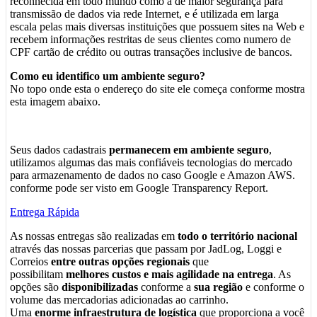
reconhecida em todo mundo como a de maior segurança para
transmissão de dados via rede Internet, e é utilizada em larga
escala pelas mais diversas instituições que possuem sites na Web e
recebem informações restritas de seus clientes como numero de
CPF cartão de crédito ou outras transações inclusive de bancos.
Como eu identifico um ambiente seguro?
No topo onde esta o endereço do site ele começa conforme mostra
esta imagem abaixo.
Seus dados cadastrais
permanecem em ambiente seguro
,
utilizamos algumas das mais confiáveis tecnologias do mercado
para armazenamento de dados no caso Google e Amazon AWS.
conforme pode ser visto em Google Transparency Report.
Entrega Rápida
As nossas entregas são realizadas em
todo o território nacional
através das nossas parcerias que passam por JadLog, Loggi e
Correios
entre outras opções regionais
que
possibilitam
melhores custos e mais agilidade na entrega
. As
opções são
disponibilizadas
conforme a
sua região
e conforme o
volume das mercadorias adicionadas ao carrinho.
Uma
enorme infraestrutura de logística
que proporciona a você