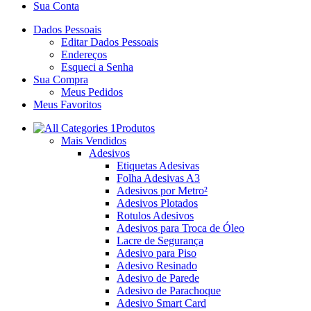
Sua Conta
Dados Pessoais
Editar Dados Pessoais
Endereços
Esqueci a Senha
Sua Compra
Meus Pedidos
Meus Favoritos
Produtos
Mais Vendidos
Adesivos
Etiquetas Adesivas
Folha Adesivas A3
Adesivos por Metro²
Adesivos Plotados
Rotulos Adesivos
Adesivos para Troca de Óleo
Lacre de Segurança
Adesivo para Piso
Adesivo Resinado
Adesivo de Parede
Adesivo de Parachoque
Adesivo Smart Card