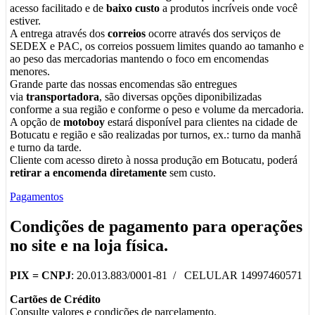
acesso facilitado e de
baixo custo
a produtos incríveis onde você
estiver.
A entrega através dos
correios
ocorre através dos serviços de
SEDEX e PAC, os correios possuem limites quando ao tamanho e
ao peso das mercadorias mantendo o foco em encomendas
menores.
Grande parte das nossas encomendas são entregues
via
transportadora
, são diversas opções diponibilizadas
conforme a sua região e conforme o peso e volume da mercadoria.
A opção de
motoboy
estará disponível para clientes na cidade de
Botucatu e região e são realizadas por turnos, ex.: turno da manhã
e turno da tarde.
Cliente com acesso direto à nossa produção em Botucatu, poderá
retirar a encomenda diretamente
sem custo.
Pagamentos
Condições de pagamento para operações
no
site
e na
loja física
.
PIX =
CNPJ
: 20.013.883/0001-81 / CELULAR 14997460571
Cartões de Crédito
Consulte valores e condições de parcelamento.