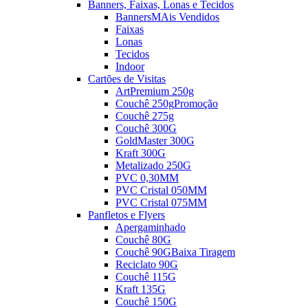
Banners, Faixas, Lonas e Tecidos
Banners
MAis Vendidos
Faixas
Lonas
Tecidos
Indoor
Cartões de Visitas
ArtPremium 250g
Couchê 250g
Promoção
Couchê 275g
Couchê 300G
GoldMaster 300G
Kraft 300G
Metalizado 250G
PVC 0,30MM
PVC Cristal 050MM
PVC Cristal 075MM
Panfletos e Flyers
Apergaminhado
Couchê 80G
Couchê 90G
Baixa Tiragem
Reciclato 90G
Couchê 115G
Kraft 135G
Couchê 150G