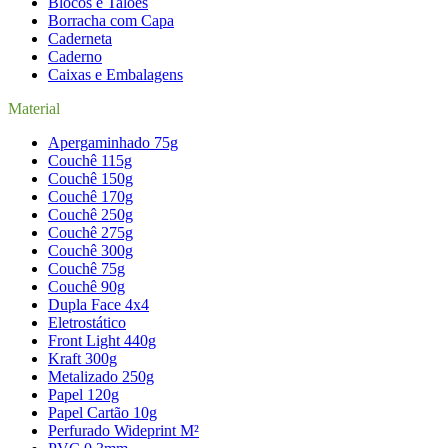
Blocos e Talões
Borracha com Capa
Caderneta
Caderno
Caixas e Embalagens
Material
Apergaminhado 75g
Couchê 115g
Couchê 150g
Couchê 170g
Couchê 250g
Couchê 275g
Couchê 300g
Couchê 75g
Couchê 90g
Dupla Face 4x4
Eletrostático
Front Light 440g
Kraft 300g
Metalizado 250g
Papel 120g
Papel Cartão 10g
Perfurado Wideprint M²