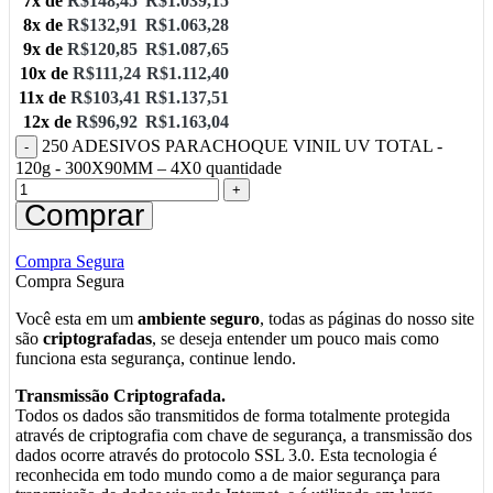
7x de
R$
148,45
R$
1.039,15
8x de
R$
132,91
R$
1.063,28
9x de
R$
120,85
R$
1.087,65
10x de
R$
111,24
R$
1.112,40
11x de
R$
103,41
R$
1.137,51
12x de
R$
96,92
R$
1.163,04
250 ADESIVOS PARACHOQUE VINIL UV TOTAL -
120g - 300X90MM – 4X0 quantidade
Comprar
Compra Segura
Compra Segura
Você esta em um
ambiente seguro
, todas as páginas do nosso site
são
criptografadas
, se deseja entender um pouco mais como
funciona esta segurança, continue lendo.
Transmissão Criptografada.
Todos os dados são transmitidos de forma totalmente protegida
através de criptografia com chave de segurança, a transmissão dos
dados ocorre através do protocolo SSL 3.0. Esta tecnologia é
reconhecida em todo mundo como a de maior segurança para