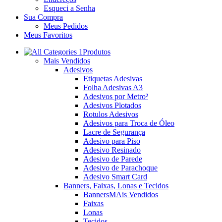
Esqueci a Senha
Sua Compra
Meus Pedidos
Meus Favoritos
Produtos
Mais Vendidos
Adesivos
Etiquetas Adesivas
Folha Adesivas A3
Adesivos por Metro²
Adesivos Plotados
Rotulos Adesivos
Adesivos para Troca de Óleo
Lacre de Segurança
Adesivo para Piso
Adesivo Resinado
Adesivo de Parede
Adesivo de Parachoque
Adesivo Smart Card
Banners, Faixas, Lonas e Tecidos
Banners
MAis Vendidos
Faixas
Lonas
Tecidos