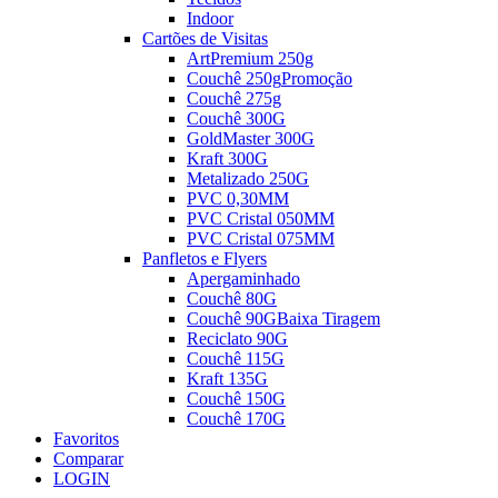
Indoor
Cartões de Visitas
ArtPremium 250g
Couchê 250g
Promoção
Couchê 275g
Couchê 300G
GoldMaster 300G
Kraft 300G
Metalizado 250G
PVC 0,30MM
PVC Cristal 050MM
PVC Cristal 075MM
Panfletos e Flyers
Apergaminhado
Couchê 80G
Couchê 90G
Baixa Tiragem
Reciclato 90G
Couchê 115G
Kraft 135G
Couchê 150G
Couchê 170G
Favoritos
Comparar
LOGIN