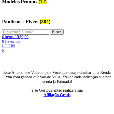
Modelos Prontos
(12)
Panfletos e Flyers
(384)
Busca
0
items
/
R$
0,00
0
Favoritos
LOGIN
E
Esse Ambiente é Voltado para Você que deseja Ganhar uma Renda
Extra com ganhos que vão de 5% a 15% de cada indicação sua por
venda já Faturada!
e ae Gostou? então realize a sua
Afiliação Grátis