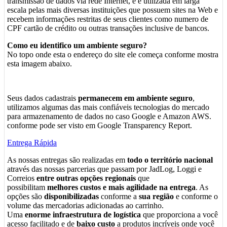
transmissão de dados via rede Internet, e é utilizada em larga
escala pelas mais diversas instituições que possuem sites na Web e
recebem informações restritas de seus clientes como numero de
CPF cartão de crédito ou outras transações inclusive de bancos.
Como eu identifico um ambiente seguro?
No topo onde esta o endereço do site ele começa conforme mostra
esta imagem abaixo.
Seus dados cadastrais
permanecem em ambiente seguro
,
utilizamos algumas das mais confiáveis tecnologias do mercado
para armazenamento de dados no caso Google e Amazon AWS.
conforme pode ser visto em Google Transparency Report.
Entrega Rápida
As nossas entregas são realizadas em
todo o território nacional
através das nossas parcerias que passam por JadLog, Loggi e
Correios
entre outras opções regionais
que
possibilitam
melhores custos e mais agilidade na entrega
. As
opções são
disponibilizadas
conforme a
sua região
e conforme o
volume das mercadorias adicionadas ao carrinho.
Uma
enorme infraestrutura de logística
que proporciona a você
acesso facilitado e de
baixo custo
a produtos incríveis onde você