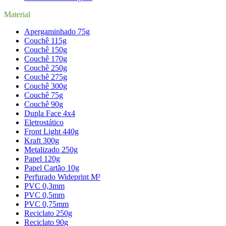
Material
Apergaminhado 75g
Couchê 115g
Couchê 150g
Couchê 170g
Couchê 250g
Couchê 275g
Couchê 300g
Couchê 75g
Couchê 90g
Dupla Face 4x4
Eletrostático
Front Light 440g
Kraft 300g
Metalizado 250g
Papel 120g
Papel Cartão 10g
Perfurado Wideprint M²
PVC 0,3mm
PVC 0,5mm
PVC 0,75mm
Reciclato 250g
Reciclato 90g