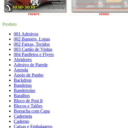
Produto
001 Adesivos
002 Banners, Lonas
002 Faixas, Tecidos
003 Cartão de Visitas
004 Panfletos e Flyers
Abridores
Adesivo de Parede
Agenda
Apoio de Punho
Backdrop
Bandeiras
Bandeirolas
Baralhos
Bloco de Post It
Blocos e Talões
Borracha com Capa
Caderneta
Caderno
Caixas e Embalagens