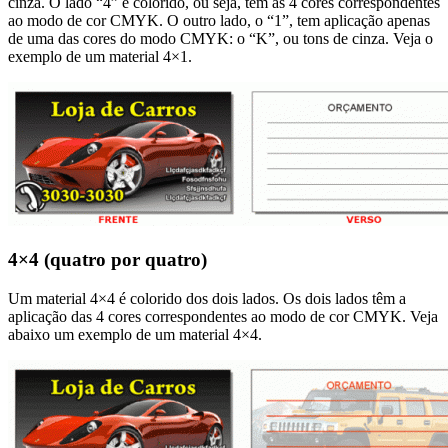
cinza. O lado “4” é colorido, ou seja, tem as 4 cores correspondentes
ao modo de cor CMYK. O outro lado, o “1”, tem aplicação apenas
de uma das cores do modo CMYK: o “K”, ou tons de cinza. Veja o
exemplo de um material 4×1.
4×4 (quatro por quatro)
Um material 4×4 é colorido dos dois lados. Os dois lados têm a
aplicação das 4 cores correspondentes ao modo de cor CMYK. Veja
abaixo um exemplo de um material 4×4.