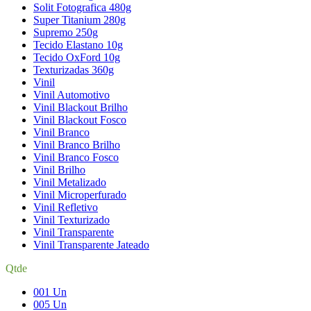
Solit Fotografica 480g
Super Titanium 280g
Supremo 250g
Tecido Elastano 10g
Tecido OxFord 10g
Texturizadas 360g
Vinil
Vinil Automotivo
Vinil Blackout Brilho
Vinil Blackout Fosco
Vinil Branco
Vinil Branco Brilho
Vinil Branco Fosco
Vinil Brilho
Vinil Metalizado
Vinil Microperfurado
Vinil Refletivo
Vinil Texturizado
Vinil Transparente
Vinil Transparente Jateado
Qtde
001 Un
005 Un