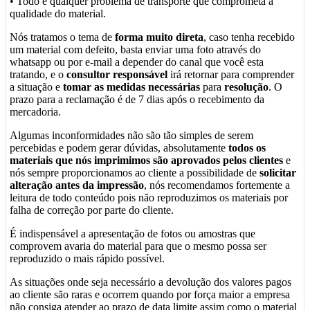
• Todo e qualquer problema de transporte que comprometa a
qualidade do material.
Nós tratamos o tema de
forma muito direta
, caso tenha recebido
um material com defeito, basta enviar uma foto através do
whatsapp ou por e-mail a depender do canal que você esta
tratando, e o
consultor responsável
irá retornar para comprender
a situação e
tomar as medidas necessárias
para
resolução
. O
prazo para a reclamação é de 7 dias após o recebimento da
mercadoria.
Algumas inconformidades não são tão simples de serem
percebidas e podem gerar dúvidas, absolutamente
todos os
materiais que nós imprimimos são aprovados pelos clientes
e
nós sempre proporcionamos ao cliente a possibilidade de
solicitar
alteração antes da impressão
, nós recomendamos fortemente a
leitura de todo conteúdo pois não reproduzimos os materiais por
falha de correção por parte do cliente.
É indispensável a apresentação de fotos ou amostras que
comprovem avaria do material para que o mesmo possa ser
reproduzido o mais rápido possível.
As situações onde seja necessário a devolução dos valores pagos
ao cliente são raras e ocorrem quando por força maior a empresa
não consiga atender ao prazo de data limite assim como o material