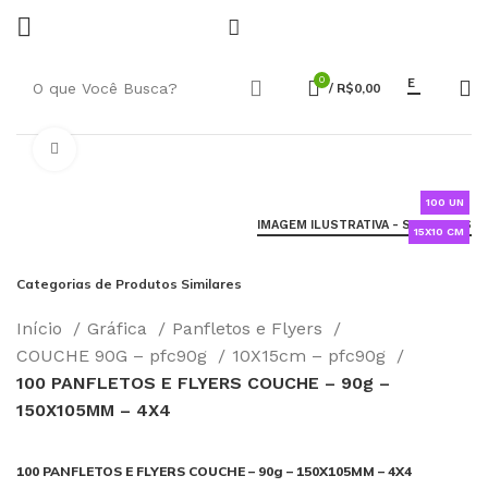
0
E
/
R$
0,00
Click to enlarge
100 UN
IMAGEM ILUSTRATIVA - SAIBA MAIS
15X10 CM
Categorias de Produtos Similares
Início
Gráfica
Panfletos e Flyers
COUCHE 90G – pfc90g
10X15cm – pfc90g
100 PANFLETOS E FLYERS COUCHE – 90g –
150X105MM – 4X4
100 PANFLETOS E FLYERS COUCHE – 90g – 150X105MM – 4X4