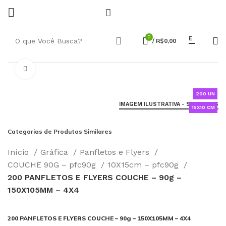
0
E
/
R$
0,00
Click to enlarge
200 UN
IMAGEM ILUSTRATIVA - SAIBA MAIS
15X10 CM
Categorias de Produtos Similares
Início
Gráfica
Panfletos e Flyers
COUCHE 90G – pfc90g
10X15cm – pfc90g
200 PANFLETOS E FLYERS COUCHE – 90g –
150X105MM – 4X4
200 PANFLETOS E FLYERS COUCHE – 90g – 150X105MM – 4X4