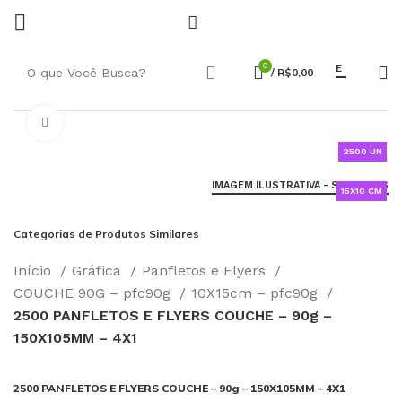
0
E
/
R$
0,00
Click to enlarge
2500 UN
IMAGEM ILUSTRATIVA - SAIBA MAIS
15X10 CM
Categorias de Produtos Similares
Início
Gráfica
Panfletos e Flyers
COUCHE 90G – pfc90g
10X15cm – pfc90g
2500 PANFLETOS E FLYERS COUCHE – 90g –
150X105MM – 4X1
2500 PANFLETOS E FLYERS COUCHE – 90g – 150X105MM – 4X1