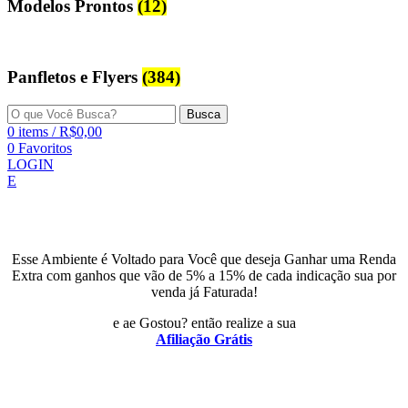
Modelos Prontos
(12)
Panfletos e Flyers
(384)
Busca
0
items
/
R$
0,00
0
Favoritos
LOGIN
E
Esse Ambiente é Voltado para Você que deseja Ganhar uma Renda
Extra com ganhos que vão de 5% a 15% de cada indicação sua por
venda já Faturada!
e ae Gostou? então realize a sua
Afiliação Grátis