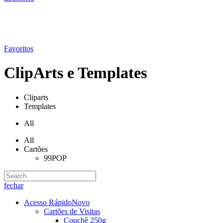
Favoritos
ClipArts e Templates
Cliparts
Templates
All
All
Cartões
99POP
fechar
Acesso Rápido
Novo
Cartões de Visitas
Couchê 250g