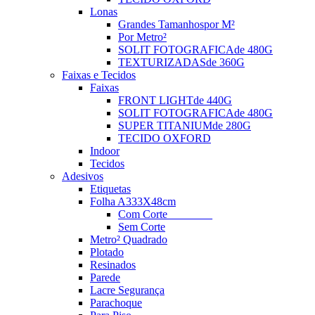
Lonas
Grandes Tamanhos
por M²
Por Metro²
SOLIT FOTOGRAFICA
de 480G
TEXTURIZADAS
de 360G
Faixas e Tecidos
Faixas
FRONT LIGHT
de 440G
SOLIT FOTOGRAFICA
de 480G
SUPER TITANIUM
de 280G
TECIDO OXFORD
Indoor
Tecidos
Adesivos
Etiquetas
Folha A3
33X48cm
Com Corte
________
Sem Corte
Metro² Quadrado
Plotado
Resinados
Parede
Lacre Segurança
Parachoque