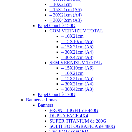
– 10X21cm
– 15X21cm (A5)
– 30X21cm (A4)
– 30X42cm (A3)
Papel Couchê 150G
COM VERNIZ
UV TOTAL
– 10X21cm
– 15X10cm (A6)
– 15X21cm (A5)
– 30X21cm (A4)
– 30X42cm (A3)
SEM VERNIZ
UV TOTAL
– 15X10cm (A6)
– 10X21cm
– 15X21cm (A5)
– 30X21cm (A4)
– 30X42cm (A3)
Papel Couchê 170G
Banners e Lonas
Banners
FRONT LIGHT
de 440G
DUPLA FACE
4X4
SUPER TITANIUM
de 280G
SOLIT FOTOGRAFICA
de 480G
TECIDO OXFORD