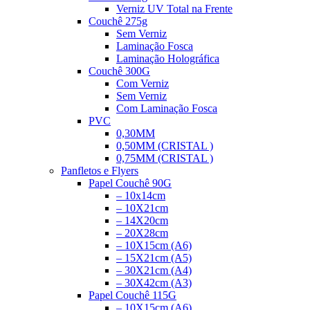
Verniz UV Total na Frente
Couchê 275g
Sem Verniz
Laminação Fosca
Laminação Holográfica
Couchê 300G
Com Verniz
Sem Verniz
Com Laminação Fosca
PVC
0,30MM
0,50MM (CRISTAL )
0,75MM (CRISTAL )
Panfletos e Flyers
Papel Couchê 90G
– 10x14cm
– 10X21cm
– 14X20cm
– 20X28cm
– 10X15cm (A6)
– 15X21cm (A5)
– 30X21cm (A4)
– 30X42cm (A3)
Papel Couchê 115G
– 10X15cm (A6)