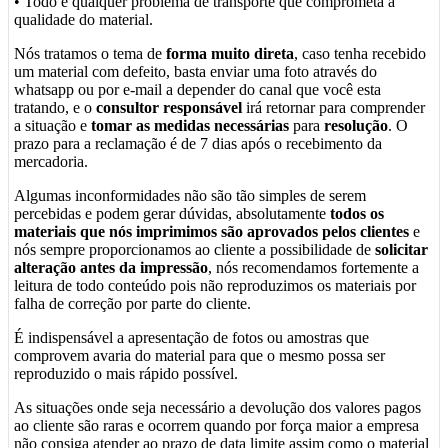
• Todo e qualquer problema de transporte que comprometa a
qualidade do material.
Nós tratamos o tema de
forma muito direta
, caso tenha recebido
um material com defeito, basta enviar uma foto através do
whatsapp ou por e-mail a depender do canal que você esta
tratando, e o
consultor responsável
irá retornar para comprender
a situação e
tomar as medidas necessárias
para
resolução
. O
prazo para a reclamação é de 7 dias após o recebimento da
mercadoria.
Algumas inconformidades não são tão simples de serem
percebidas e podem gerar dúvidas, absolutamente
todos os
materiais que nós imprimimos são aprovados pelos clientes
e
nós sempre proporcionamos ao cliente a possibilidade de
solicitar
alteração antes da impressão
, nós recomendamos fortemente a
leitura de todo conteúdo pois não reproduzimos os materiais por
falha de correção por parte do cliente.
É indispensável a apresentação de fotos ou amostras que
comprovem avaria do material para que o mesmo possa ser
reproduzido o mais rápido possível.
As situações onde seja necessário a devolução dos valores pagos
ao cliente são raras e ocorrem quando por força maior a empresa
não consiga atender ao prazo de data limite assim como o material