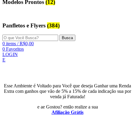
Modelos Prontos
(12)
Panfletos e Flyers
(384)
Busca
0
items
/
R$
0,00
0
Favoritos
LOGIN
E
Esse Ambiente é Voltado para Você que deseja Ganhar uma Renda
Extra com ganhos que vão de 5% a 15% de cada indicação sua por
venda já Faturada!
e ae Gostou? então realize a sua
Afiliação Grátis