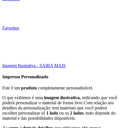
Favoritos
050 Un
Click to enlarge
Imagem Ilustrativa - SAIBA MAIS
Impresso Personalizado
Este é um
produto
completamente personalizável.
O que exibimos é uma
imagem ilustrativa,
indicando que você
poderá personalizar o material de forma livre.Com relação aos
detalhes da personalização: tem materiais que você poderá
escolher personalizar só
1 lado
ou os
2 lados
, tudo depende do
material e das possibilidades disponíveis.
As
cores
e
demais detalhes
que utilizamos
são
apenas