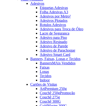
Adesivos
Etiquetas Adesivas
Folha Adesivas A3
Adesivos por Metro²
Adesivos Plotados
Rotulos Adesivos
Adesivos para Troca de Óleo
Lacre de Segurança
Adesivo para Piso
Adesivo Resinado
Adesivo de Parede
Adesivo de Parachoque
Adesivo Smart Card
Banners, Faixas, Lonas e Tecidos
Banners
MAis Vendidos
Faixas
Lonas
Tecidos
Indoor
Cartões de Visitas
ArtPremium 250g
Couchê 250g
Promoção
Couchê 275g
Couchê 300G
GoldMaster 300G