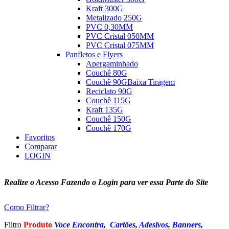
Kraft 300G
Metalizado 250G
PVC 0,30MM
PVC Cristal 050MM
PVC Cristal 075MM
Panfletos e Flyers
Apergaminhado
Couchê 80G
Couchê 90G
Baixa Tiragem
Reciclato 90G
Couchê 115G
Kraft 135G
Couchê 150G
Couchê 170G
Favoritos
Comparar
LOGIN
Realize o Acesso Fazendo o Login para ver essa Parte do Site
Como Filtrar?
Filtro
Produto
Voce Encontra, Cartões, Adesivos, Banners,