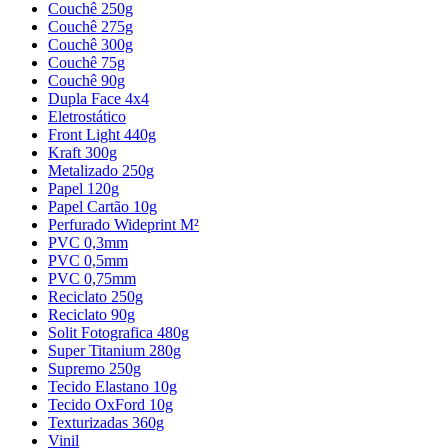
Couchê 250g
Couchê 275g
Couchê 300g
Couchê 75g
Couchê 90g
Dupla Face 4x4
Eletrostático
Front Light 440g
Kraft 300g
Metalizado 250g
Papel 120g
Papel Cartão 10g
Perfurado Wideprint M²
PVC 0,3mm
PVC 0,5mm
PVC 0,75mm
Reciclato 250g
Reciclato 90g
Solit Fotografica 480g
Super Titanium 280g
Supremo 250g
Tecido Elastano 10g
Tecido OxFord 10g
Texturizadas 360g
Vinil