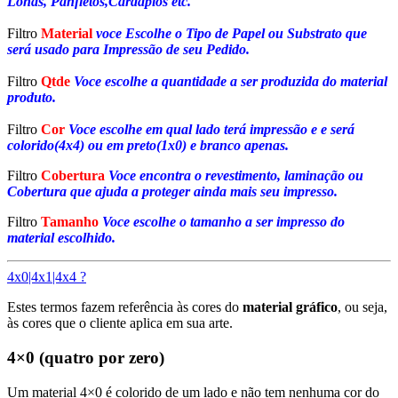
Lonas, Panfletos,Cardápios etc.
Filtro
Material
voce Escolhe o Tipo de Papel ou Substrato que
será usado para Impressão de seu Pedido.
Filtro
Qtde
Voce escolhe a quantidade a ser produzida do material
produto.
Filtro
Cor
Voce escolhe em qual lado terá impressão e e será
colorido(4x4) ou em preto(1x0) e branco apenas.
Filtro
Cobertura
Voce encontra o revestimento, laminação ou
Cobertura que ajuda a proteger ainda mais seu impresso.
Filtro
Tamanho
Voce escolhe o tamanho a ser impresso do
material escolhido.
4x0|4x1|4x4 ?
Estes termos fazem referência às cores do
material gráfico
, ou seja,
às cores que o cliente aplica em sua arte.
4×0 (quatro por zero)
Um material 4×0 é colorido de um lado e não tem nenhuma cor do