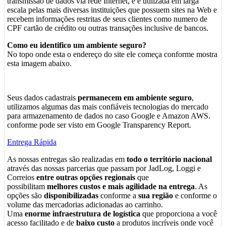
transmissão de dados via rede Internet, e é utilizada em larga
escala pelas mais diversas instituições que possuem sites na Web e
recebem informações restritas de seus clientes como numero de
CPF cartão de crédito ou outras transações inclusive de bancos.
Como eu identifico um ambiente seguro?
No topo onde esta o endereço do site ele começa conforme mostra
esta imagem abaixo.
Seus dados cadastrais
permanecem em ambiente seguro
,
utilizamos algumas das mais confiáveis tecnologias do mercado
para armazenamento de dados no caso Google e Amazon AWS.
conforme pode ser visto em Google Transparency Report.
Entrega Rápida
As nossas entregas são realizadas em
todo o território nacional
através das nossas parcerias que passam por JadLog, Loggi e
Correios
entre outras opções regionais
que
possibilitam
melhores custos e mais agilidade na entrega
. As
opções são
disponibilizadas
conforme a
sua região
e conforme o
volume das mercadorias adicionadas ao carrinho.
Uma
enorme infraestrutura de logística
que proporciona a você
acesso facilitado e de
baixo custo
a produtos incríveis onde você