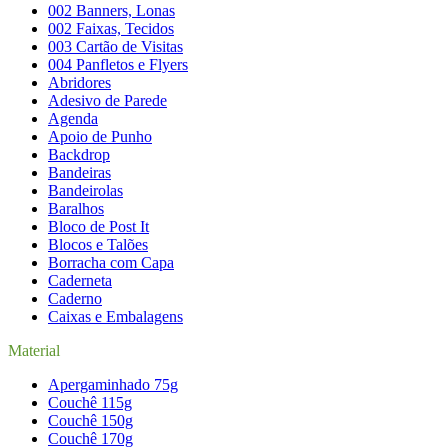
002 Banners, Lonas
002 Faixas, Tecidos
003 Cartão de Visitas
004 Panfletos e Flyers
Abridores
Adesivo de Parede
Agenda
Apoio de Punho
Backdrop
Bandeiras
Bandeirolas
Baralhos
Bloco de Post It
Blocos e Talões
Borracha com Capa
Caderneta
Caderno
Caixas e Embalagens
Material
Apergaminhado 75g
Couchê 115g
Couchê 150g
Couchê 170g