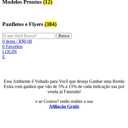
Modelos Prontos
(12)
Panfletos e Flyers
(384)
Busca
0
items
/
R$
0,00
0
Favoritos
LOGIN
E
Esse Ambiente é Voltado para Você que deseja Ganhar uma Renda
Extra com ganhos que vão de 5% a 15% de cada indicação sua por
venda já Faturada!
e ae Gostou? então realize a sua
Afiliação Grátis