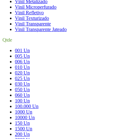
Vinil Metalizado
Vinil Microperfurado
Vinil Refletivo
Vinil Texturizado
Vinil Transparente
Vinil Transparente Jateado
Qtde
001 Un
005 Un
006 Un
010 Un
020 Un
025 Un
030 Un
050 Un
060 Un
100 Un
100.000 Un
1000 Un
10000 Un
150 Un
1500 Un
200 Un