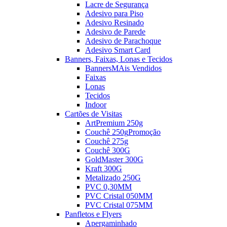
Lacre de Segurança
Adesivo para Piso
Adesivo Resinado
Adesivo de Parede
Adesivo de Parachoque
Adesivo Smart Card
Banners, Faixas, Lonas e Tecidos
Banners
MAis Vendidos
Faixas
Lonas
Tecidos
Indoor
Cartões de Visitas
ArtPremium 250g
Couchê 250g
Promoção
Couchê 275g
Couchê 300G
GoldMaster 300G
Kraft 300G
Metalizado 250G
PVC 0,30MM
PVC Cristal 050MM
PVC Cristal 075MM
Panfletos e Flyers
Apergaminhado