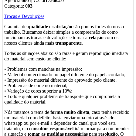
Agência
0001|
C.C:
8175664-0
Categoria:
003
Trocas e Devoluções
Garantia de
qualidade
e
satisfação
são pontos fortes do nosso
trabalho. Buscamos deixar simples a compreensão de como
funcionam as trocas e devoluções e tornar a
relação
com os
nossos clientes ainda mais
transparente
.
Todas as situações abaixo são raras e geram reprodução imediata
do material sem custo ao cliente:
• Problemas com manchas na impressão;
• Material confeccionado no papel diferente do papel acordado;
• Impressão do material diferente do aprovado pelo cliente;
• Problemas de corte no material;
• Variação de cores superior a 10%;
• Todo e qualquer problema de transporte que comprometa a
qualidade do material.
Nós tratamos o tema de
forma muito direta
, caso tenha recebido
um material com defeito, basta enviar uma foto através do
whatsapp ou por e-mail a depender do canal que você esta
tratando, e o
consultor responsável
irá retornar para comprender
a situação e
tomar as medidas necessárias
para
resolução
. O