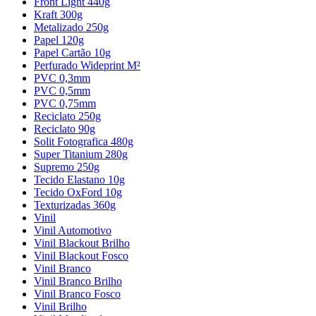
Front Light 440g
Kraft 300g
Metalizado 250g
Papel 120g
Papel Cartão 10g
Perfurado Wideprint M²
PVC 0,3mm
PVC 0,5mm
PVC 0,75mm
Reciclato 250g
Reciclato 90g
Solit Fotografica 480g
Super Titanium 280g
Supremo 250g
Tecido Elastano 10g
Tecido OxFord 10g
Texturizadas 360g
Vinil
Vinil Automotivo
Vinil Blackout Brilho
Vinil Blackout Fosco
Vinil Branco
Vinil Branco Brilho
Vinil Branco Fosco
Vinil Brilho