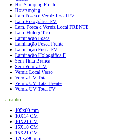
Hot Stamping Frente
Hotstamping
Lam Fosca e Verniz Local FV
Lam Holográfica FV
Lam. Fosca e Verniz Local FRENTE
Lam. Holográfica
Laminação Fosca
Laminação Fosca Frente
Laminação Fosca FV
Laminação Holográfica F
Sem Tinta Branca
Sem Verniz UV
Verniz Local Verso
Verniz UV Total
Verniz UV Total Frente
Verniz UV Total FV
Tamanho
105x80 mm
10X14 CM
10X21 CM
15X10 CM
15X21 CM
170x290 mm