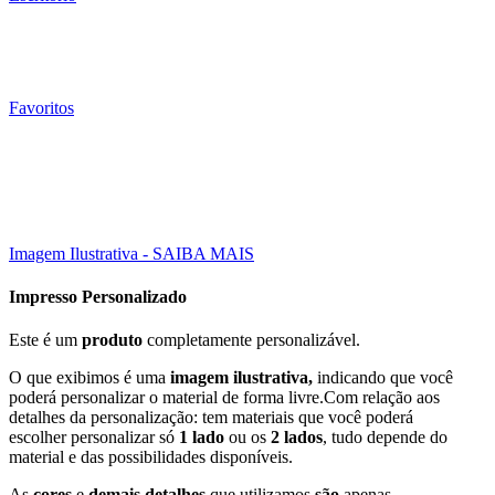
Favoritos
005 Un
Click to enlarge
Imagem Ilustrativa - SAIBA MAIS
Impresso Personalizado
Este é um
produto
completamente personalizável.
O que exibimos é uma
imagem ilustrativa,
indicando que você
poderá personalizar o material de forma livre.Com relação aos
detalhes da personalização: tem materiais que você poderá
escolher personalizar só
1 lado
ou os
2 lados
, tudo depende do
material e das possibilidades disponíveis.
As
cores
e
demais detalhes
que utilizamos
são
apenas