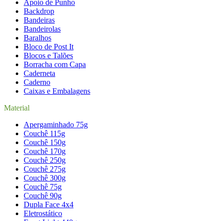
Apoio de Punho
Backdrop
Bandeiras
Bandeirolas
Baralhos
Bloco de Post It
Blocos e Talões
Borracha com Capa
Caderneta
Caderno
Caixas e Embalagens
Material
Apergaminhado 75g
Couchê 115g
Couchê 150g
Couchê 170g
Couchê 250g
Couchê 275g
Couchê 300g
Couchê 75g
Couchê 90g
Dupla Face 4x4
Eletrostático