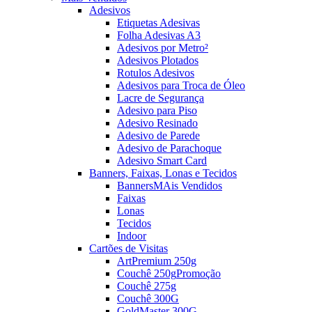
Adesivos
Etiquetas Adesivas
Folha Adesivas A3
Adesivos por Metro²
Adesivos Plotados
Rotulos Adesivos
Adesivos para Troca de Óleo
Lacre de Segurança
Adesivo para Piso
Adesivo Resinado
Adesivo de Parede
Adesivo de Parachoque
Adesivo Smart Card
Banners, Faixas, Lonas e Tecidos
Banners
MAis Vendidos
Faixas
Lonas
Tecidos
Indoor
Cartões de Visitas
ArtPremium 250g
Couchê 250g
Promoção
Couchê 275g
Couchê 300G
GoldMaster 300G