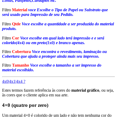
Lonas, Panfletos,Cardápios etc.
Filtro
Material
voce Escolhe o Tipo de Papel ou Substrato que
será usado para Impressão de seu Pedido.
Filtro
Qtde
Voce escolhe a quantidade a ser produzida do material
produto.
Filtro
Cor
Voce escolhe em qual lado terá impressão e e será
colorido(4x4) ou em preto(1x0) e branco apenas.
Filtro
Cobertura
Voce encontra o revestimento, laminação ou
Cobertura que ajuda a proteger ainda mais seu impresso.
Filtro
Tamanho
Voce escolhe o tamanho a ser impresso do
material escolhido.
4x0|4x1|4x4 ?
Estes termos fazem referência às cores do
material gráfico
, ou seja,
às cores que o cliente aplica em sua arte.
4×0 (quatro por zero)
Um material 4×0 é colorido de um lado e não tem nenhuma cor do