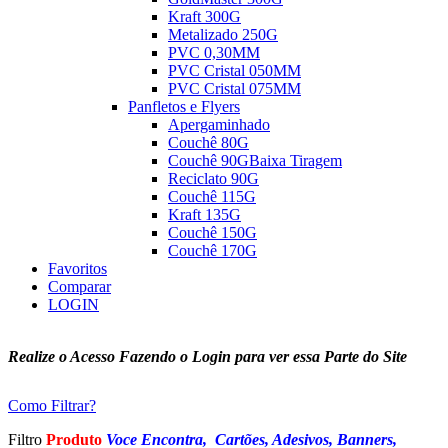
Kraft 300G
Metalizado 250G
PVC 0,30MM
PVC Cristal 050MM
PVC Cristal 075MM
Panfletos e Flyers
Apergaminhado
Couchê 80G
Couchê 90G
Baixa Tiragem
Reciclato 90G
Couchê 115G
Kraft 135G
Couchê 150G
Couchê 170G
Favoritos
Comparar
LOGIN
Realize o Acesso Fazendo o Login para ver essa Parte do Site
Como Filtrar?
Filtro
Produto
Voce Encontra, Cartões, Adesivos, Banners,