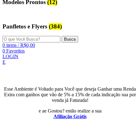
Modelos Prontos
(12)
Panfletos e Flyers
(384)
Busca
0
items
/
R$
0,00
0
Favoritos
LOGIN
E
Esse Ambiente é Voltado para Você que deseja Ganhar uma Renda
Extra com ganhos que vão de 5% a 15% de cada indicação sua por
venda já Faturada!
e ae Gostou? então realize a sua
Afiliação Grátis