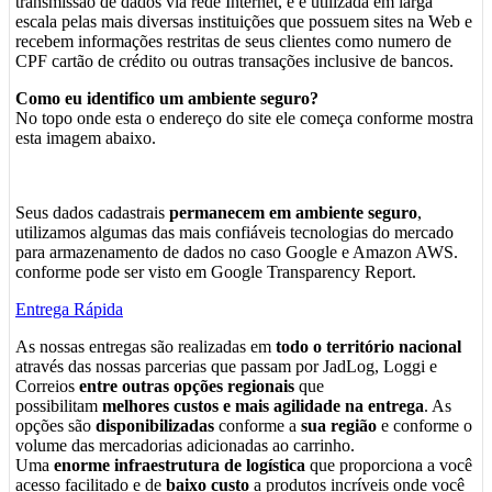
transmissão de dados via rede Internet, e é utilizada em larga
escala pelas mais diversas instituições que possuem sites na Web e
recebem informações restritas de seus clientes como numero de
CPF cartão de crédito ou outras transações inclusive de bancos.
Como eu identifico um ambiente seguro?
No topo onde esta o endereço do site ele começa conforme mostra
esta imagem abaixo.
Seus dados cadastrais
permanecem em ambiente seguro
,
utilizamos algumas das mais confiáveis tecnologias do mercado
para armazenamento de dados no caso Google e Amazon AWS.
conforme pode ser visto em Google Transparency Report.
Entrega Rápida
As nossas entregas são realizadas em
todo o território nacional
através das nossas parcerias que passam por JadLog, Loggi e
Correios
entre outras opções regionais
que
possibilitam
melhores custos e mais agilidade na entrega
. As
opções são
disponibilizadas
conforme a
sua região
e conforme o
volume das mercadorias adicionadas ao carrinho.
Uma
enorme infraestrutura de logística
que proporciona a você
acesso facilitado e de
baixo custo
a produtos incríveis onde você