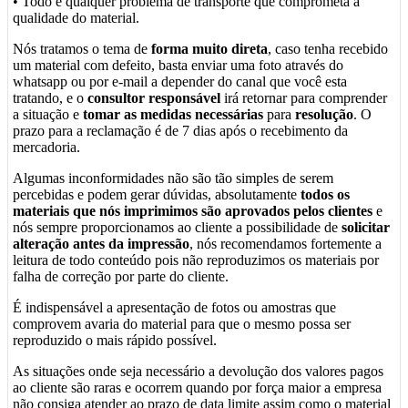
• Todo e qualquer problema de transporte que comprometa a
qualidade do material.
Nós tratamos o tema de
forma muito direta
, caso tenha recebido
um material com defeito, basta enviar uma foto através do
whatsapp ou por e-mail a depender do canal que você esta
tratando, e o
consultor responsável
irá retornar para comprender
a situação e
tomar as medidas necessárias
para
resolução
. O
prazo para a reclamação é de 7 dias após o recebimento da
mercadoria.
Algumas inconformidades não são tão simples de serem
percebidas e podem gerar dúvidas, absolutamente
todos os
materiais que nós imprimimos são aprovados pelos clientes
e
nós sempre proporcionamos ao cliente a possibilidade de
solicitar
alteração antes da impressão
, nós recomendamos fortemente a
leitura de todo conteúdo pois não reproduzimos os materiais por
falha de correção por parte do cliente.
É indispensável a apresentação de fotos ou amostras que
comprovem avaria do material para que o mesmo possa ser
reproduzido o mais rápido possível.
As situações onde seja necessário a devolução dos valores pagos
ao cliente são raras e ocorrem quando por força maior a empresa
não consiga atender ao prazo de data limite assim como o material