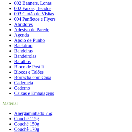
002 Banners, Lonas
002 Faixas, Tecidos
003 Cartão de Visitas
004 Panfletos e Flyers
Abridores
Adesivo de Parede
Agenda
Apoio de Punho
Backdrop
Bandeiras
Bandeirolas
Baralhos
Bloco de Post It
Blocos e Talões
Borracha com Capa
Caderneta
Caderno
Caixas e Embalagens
Material
Apergaminhado 75g
Couchê 115g
Couchê 150g
Couchê 170g