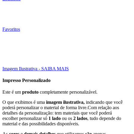
Favoritos
025 Un
Click to enlarge
Imagem Ilustrativa - SAIBA MAIS
Impresso Personalizado
Este é um
produto
completamente personalizável.
O que exibimos é uma
imagem ilustrativa,
indicando que você
poderá personalizar o material de forma livre.Com relação aos
detalhes da personalização: tem materiais que você poderá
escolher personalizar só
1 lado
ou os
2 lados
, tudo depende do
material e das possibilidades disponíveis.
As
cores
e
demais detalhes
que utilizamos
são
apenas