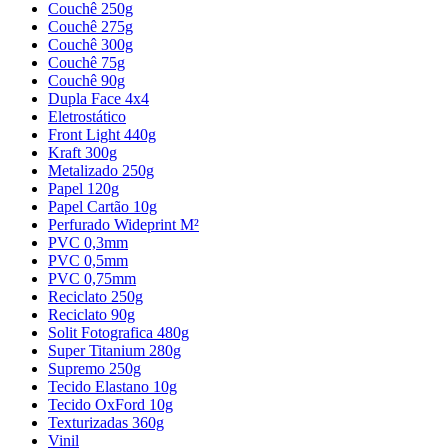
Couchê 250g
Couchê 275g
Couchê 300g
Couchê 75g
Couchê 90g
Dupla Face 4x4
Eletrostático
Front Light 440g
Kraft 300g
Metalizado 250g
Papel 120g
Papel Cartão 10g
Perfurado Wideprint M²
PVC 0,3mm
PVC 0,5mm
PVC 0,75mm
Reciclato 250g
Reciclato 90g
Solit Fotografica 480g
Super Titanium 280g
Supremo 250g
Tecido Elastano 10g
Tecido OxFord 10g
Texturizadas 360g
Vinil