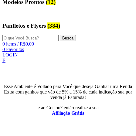
Modelos Prontos
(12)
Panfletos e Flyers
(384)
Busca
0
items
/
R$
0,00
0
Favoritos
LOGIN
E
Esse Ambiente é Voltado para Você que deseja Ganhar uma Renda
Extra com ganhos que vão de 5% a 15% de cada indicação sua por
venda já Faturada!
e ae Gostou? então realize a sua
Afiliação Grátis