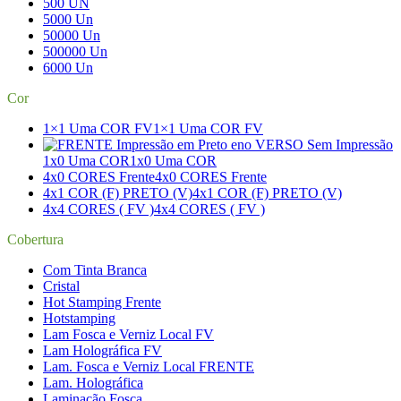
500 UN
5000 Un
50000 Un
500000 Un
6000 Un
Cor
1×1 Uma COR FV
1×1 Uma COR FV
1x0 Uma COR
1x0 Uma COR
4x0 CORES Frente
4x0 CORES Frente
4x1 COR (F) PRETO (V)
4x1 COR (F) PRETO (V)
4x4 CORES ( FV )
4x4 CORES ( FV )
Cobertura
Com Tinta Branca
Cristal
Hot Stamping Frente
Hotstamping
Lam Fosca e Verniz Local FV
Lam Holográfica FV
Lam. Fosca e Verniz Local FRENTE
Lam. Holográfica
Laminação Fosca