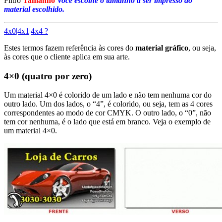
Filtro
Tamanho
Voce escolhe o tamanho a ser impresso do
material escolhido.
4x0|4x1|4x4 ?
Estes termos fazem referência às cores do
material gráfico
, ou seja,
às cores que o cliente aplica em sua arte.
4×0 (quatro por zero)
Um material 4×0 é colorido de um lado e não tem nenhuma cor do
outro lado. Um dos lados, o “4”, é colorido, ou seja, tem as 4 cores
correspondentes ao modo de cor CMYK. O outro lado, o “0”, não
tem cor nenhuma, é o lado que está em branco. Veja o exemplo de
um material 4×0.