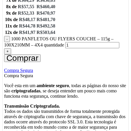
7x de
R$
64,29
R$
450,03
8x de
R$
57,55
R$
460,40
9x de
R$
52,33
R$
470,97
10x de
R$
48,17
R$
481,70
11x de
R$
44,78
R$
492,58
12x de
R$
41,97
R$
503,64
1000 PANFLETOS OU FLYERS COUCHE – 115g –
100X210MM – 4X4 quantidade
Comprar
Compra Segura
Compra Segura
Você esta em um
ambiente seguro
, todas as páginas do nosso site
são
criptografadas
, se deseja entender um pouco mais como
funciona esta segurança, continue lendo.
Transmissão Criptografada.
Todos os dados são transmitidos de forma totalmente protegida
através de criptografia com chave de segurança, a transmissão dos
dados ocorre através do protocolo SSL 3.0. Esta tecnologia é
reconhecida em todo mundo como a de maior segurança para