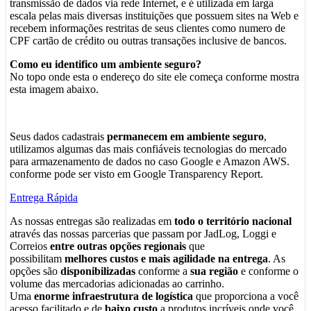
transmissão de dados via rede Internet, e é utilizada em larga
escala pelas mais diversas instituições que possuem sites na Web e
recebem informações restritas de seus clientes como numero de
CPF cartão de crédito ou outras transações inclusive de bancos.
Como eu identifico um ambiente seguro?
No topo onde esta o endereço do site ele começa conforme mostra
esta imagem abaixo.
Seus dados cadastrais
permanecem em ambiente seguro
,
utilizamos algumas das mais confiáveis tecnologias do mercado
para armazenamento de dados no caso Google e Amazon AWS.
conforme pode ser visto em Google Transparency Report.
Entrega Rápida
As nossas entregas são realizadas em
todo o território nacional
através das nossas parcerias que passam por JadLog, Loggi e
Correios
entre outras opções regionais
que
possibilitam
melhores custos e mais agilidade na entrega
. As
opções são
disponibilizadas
conforme a
sua região
e conforme o
volume das mercadorias adicionadas ao carrinho.
Uma
enorme infraestrutura de logística
que proporciona a você
acesso facilitado e de
baixo custo
a produtos incríveis onde você