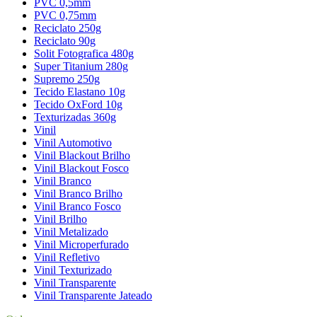
PVC 0,5mm
PVC 0,75mm
Reciclato 250g
Reciclato 90g
Solit Fotografica 480g
Super Titanium 280g
Supremo 250g
Tecido Elastano 10g
Tecido OxFord 10g
Texturizadas 360g
Vinil
Vinil Automotivo
Vinil Blackout Brilho
Vinil Blackout Fosco
Vinil Branco
Vinil Branco Brilho
Vinil Branco Fosco
Vinil Brilho
Vinil Metalizado
Vinil Microperfurado
Vinil Refletivo
Vinil Texturizado
Vinil Transparente
Vinil Transparente Jateado