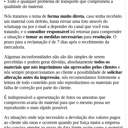
• Todo e qualquer problema de transporte que comprometa a
qualidade do material.
Nós tratamos o tema de
forma muito direta
, caso tenha recebido
um material com defeito, basta enviar uma foto através do
whatsapp ou por e-mail a depender do canal que você esta
tratando, e o
consultor responsável
irá retornar para comprender
a situação e
tomar as medidas necessárias
para
resolução
. O
prazo para a reclamação é de 7 dias após o recebimento da
mercadoria.
Algumas inconformidades não são tão simples de serem
percebidas e podem gerar dúvidas, absolutamente
todos os
materiais que nós imprimimos são aprovados pelos clientes
e
nós sempre proporcionamos ao cliente a possibilidade de
solicitar
alteração antes da impressão
, nós recomendamos fortemente a
leitura de todo conteúdo pois não reproduzimos os materiais por
falha de correção por parte do cliente.
É indispensável a apresentação de fotos ou amostras que
comprovem avaria do material para que o mesmo possa ser
reproduzido o mais rápido possível.
As situações onde seja necessário a devolução dos valores pagos
ao cliente são raras e ocorrem quando por força maior a empresa
não consiga atender ao prazo de data limite assim como o material