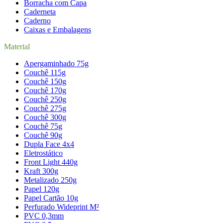
Borracha com Capa
Caderneta
Caderno
Caixas e Embalagens
Material
Apergaminhado 75g
Couchê 115g
Couchê 150g
Couchê 170g
Couchê 250g
Couchê 275g
Couchê 300g
Couchê 75g
Couchê 90g
Dupla Face 4x4
Eletrostático
Front Light 440g
Kraft 300g
Metalizado 250g
Papel 120g
Papel Cartão 10g
Perfurado Wideprint M²
PVC 0,3mm