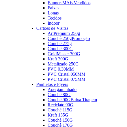
Banners
MAis Vendidos
Faixas
Lonas
Tecidos
Indoor
Cartões de Visitas
ArtPremium 250g
Couchê 250g
Promoção
Couchê 275g
Couchê 300G
GoldMaster 300G
Kraft 300G
Metalizado 250G
PVC 0,30MM
PVC Cristal 050MM
PVC Cristal 075MM
Panfletos e Flyers
Apergaminhado
Couchê 80G
Couchê 90G
Baixa Tiragem
Reciclato 90G
Couchê 115G
Kraft 135G
Couchê 150G
Couchê 170G