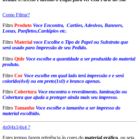
Como Filtrar?
Filtro
Produto
Voce Encontra, Cartões, Adesivos, Banners,
Lonas, Panfletos,Cardápios etc.
Filtro
Material
voce Escolhe o Tipo de Papel ou Substrato que
será usado para Impressão de seu Pedido.
Filtro
Qtde
Voce escolhe a quantidade a ser produzida do material
produto.
Filtro
Cor
Voce escolhe em qual lado terá impressão e e será
colorido(4x4) ou em preto(1x0) e branco apenas.
Filtro
Cobertura
Voce encontra o revestimento, laminação ou
Cobertura que ajuda a proteger ainda mais seu impresso.
Filtro
Tamanho
Voce escolhe o tamanho a ser impresso do
material escolhido.
4x0|4x1|4x4 ?
Estes termos fazem referência às cores do
material gráfico
, ou seja,