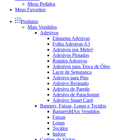
Meus Pedidos
Meus Favoritos
Produtos
Mais Vendidos
Adesivos
Etiquetas Adesivas
Folha Adesivas A3
Adesivos por Metro²
Adesivos Plotados
Rotulos Adesivos
Adesivos para Troca de Óleo
Lacre de Segurança
Adesivo para Piso
Adesivo Resinado
Adesivo de Parede
Adesivo de Parachoque
Adesivo Smart Card
Banners, Faixas, Lonas e Tecidos
Banners
MAis Vendidos
Faixas
Lonas
Tecidos
Indoor
Cartões de Visitas