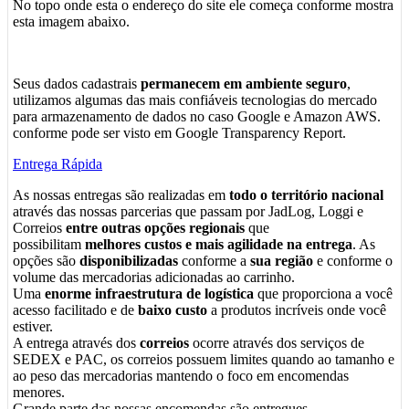
No topo onde esta o endereço do site ele começa conforme mostra
esta imagem abaixo.
Seus dados cadastrais
permanecem em ambiente seguro
,
utilizamos algumas das mais confiáveis tecnologias do mercado
para armazenamento de dados no caso Google e Amazon AWS.
conforme pode ser visto em Google Transparency Report.
Entrega Rápida
As nossas entregas são realizadas em
todo o território nacional
através das nossas parcerias que passam por JadLog, Loggi e
Correios
entre outras opções regionais
que
possibilitam
melhores custos e mais agilidade na entrega
. As
opções são
disponibilizadas
conforme a
sua região
e conforme o
volume das mercadorias adicionadas ao carrinho.
Uma
enorme infraestrutura de logística
que proporciona a você
acesso facilitado e de
baixo custo
a produtos incríveis onde você
estiver.
A entrega através dos
correios
ocorre através dos serviços de
SEDEX e PAC, os correios possuem limites quando ao tamanho e
ao peso das mercadorias mantendo o foco em encomendas
menores.
Grande parte das nossas encomendas são entregues