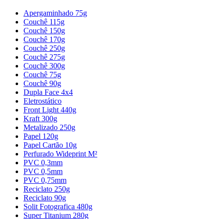
Apergaminhado 75g
Couchê 115g
Couchê 150g
Couchê 170g
Couchê 250g
Couchê 275g
Couchê 300g
Couchê 75g
Couchê 90g
Dupla Face 4x4
Eletrostático
Front Light 440g
Kraft 300g
Metalizado 250g
Papel 120g
Papel Cartão 10g
Perfurado Wideprint M²
PVC 0,3mm
PVC 0,5mm
PVC 0,75mm
Reciclato 250g
Reciclato 90g
Solit Fotografica 480g
Super Titanium 280g