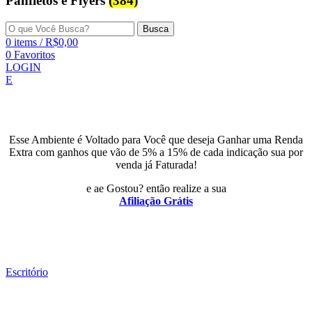
Panfletos e Flyers
(384)
Busca
0
items
/
R$
0,00
0
Favoritos
LOGIN
E
Esse Ambiente é Voltado para Você que deseja Ganhar uma Renda
Extra com ganhos que vão de 5% a 15% de cada indicação sua por
venda já Faturada!
e ae Gostou? então realize a sua
Afiliação Grátis
Escritório