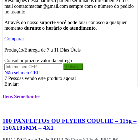
Resoluções desta natureza podem ser tratadas diretamente no e-
mail contatomactan@gmail.com sempre com o número do pedido
no assunto.
Através do nosso
suporte
você pode falar conosco a qualquer
momento
durante o horário de atendimento
.
Comparar
Produção/Entrega de 7 a 11 Dias Úteis
Consultar prazo e valor da entrega
Calcular
Não sei meu CEP
7
Pessoas vendo este produto agora!
Enviar:
Itens Semelhantes
100 PANFLETOS OU FLYERS COUCHE – 115g –
150X105MM – 4X1
R$
114,00
Em até 1x de
R$
114,00
Em até 12x de
R$
12,86