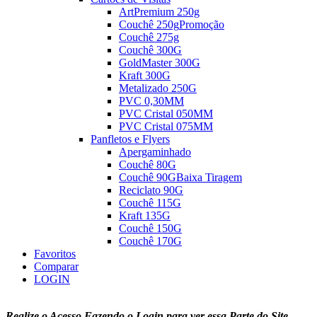
ArtPremium 250g
Couchê 250g
Promoção
Couchê 275g
Couchê 300G
GoldMaster 300G
Kraft 300G
Metalizado 250G
PVC 0,30MM
PVC Cristal 050MM
PVC Cristal 075MM
Panfletos e Flyers
Apergaminhado
Couchê 80G
Couchê 90G
Baixa Tiragem
Reciclato 90G
Couchê 115G
Kraft 135G
Couchê 150G
Couchê 170G
Favoritos
Comparar
LOGIN
Realize o Acesso Fazendo o Login para ver essa Parte do Site