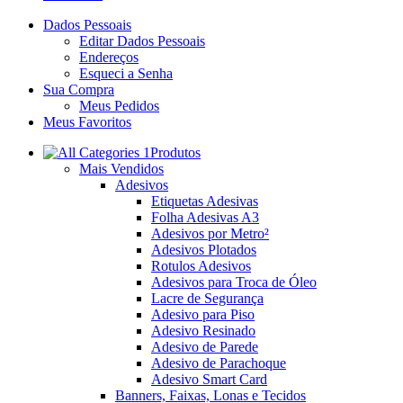
Dados Pessoais
Editar Dados Pessoais
Endereços
Esqueci a Senha
Sua Compra
Meus Pedidos
Meus Favoritos
Produtos
Mais Vendidos
Adesivos
Etiquetas Adesivas
Folha Adesivas A3
Adesivos por Metro²
Adesivos Plotados
Rotulos Adesivos
Adesivos para Troca de Óleo
Lacre de Segurança
Adesivo para Piso
Adesivo Resinado
Adesivo de Parede
Adesivo de Parachoque
Adesivo Smart Card
Banners, Faixas, Lonas e Tecidos