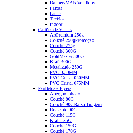
Banners
MAis Vendidos
Faixas
Lonas
Tecidos
Indoor
Cartões de Visitas
ArtPremium 250g
Couchê 250g
Promoção
Couchê 275g
Couchê 300G
GoldMaster 300G
Kraft 300G
Metalizado 250G
PVC 0,30MM
PVC Cristal 050MM
PVC Cristal 075MM
Panfletos e Flyers
Apergaminhado
Couchê 80G
Couchê 90G
Baixa Tiragem
Reciclato 90G
Couchê 115G
Kraft 135G
Couchê 150G
Couchê 170G