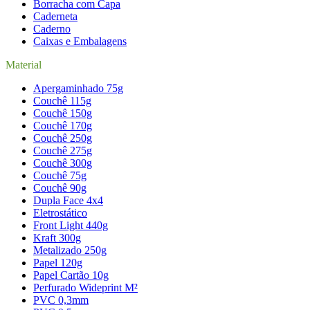
Borracha com Capa
Caderneta
Caderno
Caixas e Embalagens
Material
Apergaminhado 75g
Couchê 115g
Couchê 150g
Couchê 170g
Couchê 250g
Couchê 275g
Couchê 300g
Couchê 75g
Couchê 90g
Dupla Face 4x4
Eletrostático
Front Light 440g
Kraft 300g
Metalizado 250g
Papel 120g
Papel Cartão 10g
Perfurado Wideprint M²
PVC 0,3mm