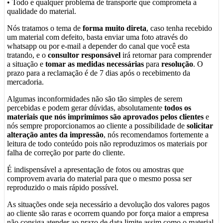
• Todo e qualquer problema de transporte que comprometa a
qualidade do material.
Nós tratamos o tema de
forma muito direta
, caso tenha recebido
um material com defeito, basta enviar uma foto através do
whatsapp ou por e-mail a depender do canal que você esta
tratando, e o
consultor responsável
irá retornar para comprender
a situação e
tomar as medidas necessárias
para
resolução
. O
prazo para a reclamação é de 7 dias após o recebimento da
mercadoria.
Algumas inconformidades não são tão simples de serem
percebidas e podem gerar dúvidas, absolutamente
todos os
materiais que nós imprimimos são aprovados pelos clientes
e
nós sempre proporcionamos ao cliente a possibilidade de
solicitar
alteração antes da impressão
, nós recomendamos fortemente a
leitura de todo conteúdo pois não reproduzimos os materiais por
falha de correção por parte do cliente.
É indispensável a apresentação de fotos ou amostras que
comprovem avaria do material para que o mesmo possa ser
reproduzido o mais rápido possível.
As situações onde seja necessário a devolução dos valores pagos
ao cliente são raras e ocorrem quando por força maior a empresa
não consiga atender ao prazo de data limite assim como o material