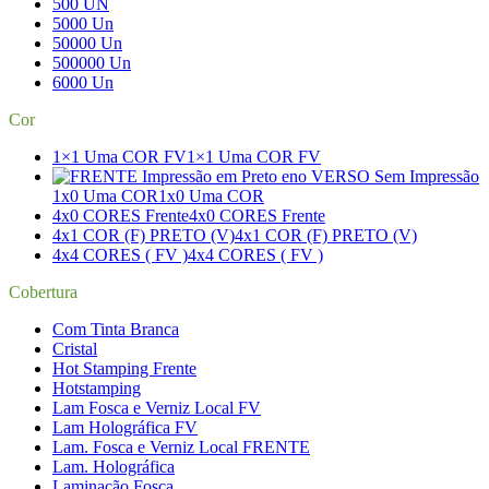
500 UN
5000 Un
50000 Un
500000 Un
6000 Un
Cor
1×1 Uma COR FV
1×1 Uma COR FV
1x0 Uma COR
1x0 Uma COR
4x0 CORES Frente
4x0 CORES Frente
4x1 COR (F) PRETO (V)
4x1 COR (F) PRETO (V)
4x4 CORES ( FV )
4x4 CORES ( FV )
Cobertura
Com Tinta Branca
Cristal
Hot Stamping Frente
Hotstamping
Lam Fosca e Verniz Local FV
Lam Holográfica FV
Lam. Fosca e Verniz Local FRENTE
Lam. Holográfica
Laminação Fosca