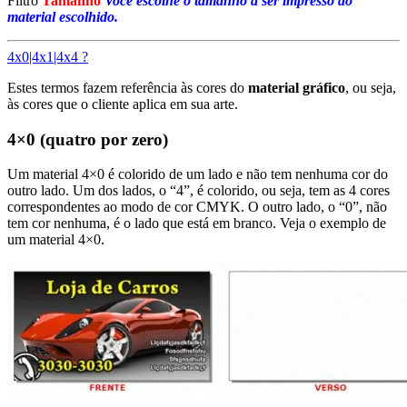
Filtro
Tamanho
Voce escolhe o tamanho a ser impresso do
material escolhido.
4x0|4x1|4x4 ?
Estes termos fazem referência às cores do
material gráfico
, ou seja,
às cores que o cliente aplica em sua arte.
4×0 (quatro por zero)
Um material 4×0 é colorido de um lado e não tem nenhuma cor do
outro lado. Um dos lados, o “4”, é colorido, ou seja, tem as 4 cores
correspondentes ao modo de cor CMYK. O outro lado, o “0”, não
tem cor nenhuma, é o lado que está em branco. Veja o exemplo de
um material 4×0.