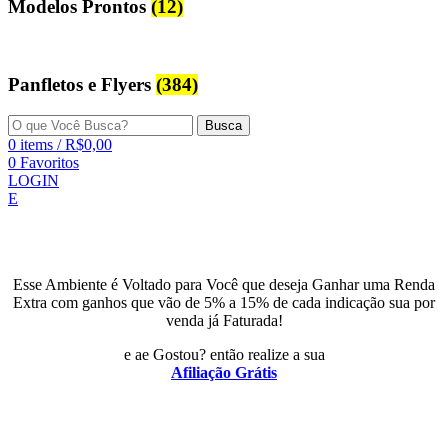
Modelos Prontos
(12)
Panfletos e Flyers
(384)
Busca
0
items
/
R$
0,00
0
Favoritos
LOGIN
E
Esse Ambiente é Voltado para Você que deseja Ganhar uma Renda
Extra com ganhos que vão de 5% a 15% de cada indicação sua por
venda já Faturada!
e ae Gostou? então realize a sua
Afiliação Grátis