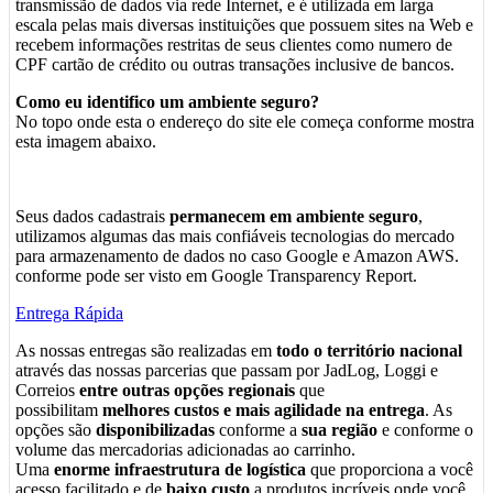
transmissão de dados via rede Internet, e é utilizada em larga
escala pelas mais diversas instituições que possuem sites na Web e
recebem informações restritas de seus clientes como numero de
CPF cartão de crédito ou outras transações inclusive de bancos.
Como eu identifico um ambiente seguro?
No topo onde esta o endereço do site ele começa conforme mostra
esta imagem abaixo.
Seus dados cadastrais
permanecem em ambiente seguro
,
utilizamos algumas das mais confiáveis tecnologias do mercado
para armazenamento de dados no caso Google e Amazon AWS.
conforme pode ser visto em Google Transparency Report.
Entrega Rápida
As nossas entregas são realizadas em
todo o território nacional
através das nossas parcerias que passam por JadLog, Loggi e
Correios
entre outras opções regionais
que
possibilitam
melhores custos e mais agilidade na entrega
. As
opções são
disponibilizadas
conforme a
sua região
e conforme o
volume das mercadorias adicionadas ao carrinho.
Uma
enorme infraestrutura de logística
que proporciona a você
acesso facilitado e de
baixo custo
a produtos incríveis onde você