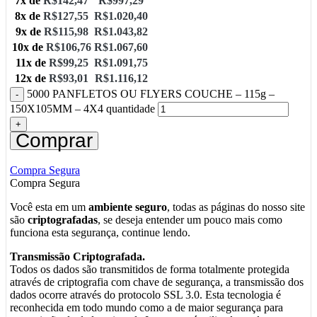
7x de
R$
142,47
R$
997,29
8x de
R$
127,55
R$
1.020,40
9x de
R$
115,98
R$
1.043,82
10x de
R$
106,76
R$
1.067,60
11x de
R$
99,25
R$
1.091,75
12x de
R$
93,01
R$
1.116,12
5000 PANFLETOS OU FLYERS COUCHE – 115g –
150X105MM – 4X4 quantidade
Comprar
Compra Segura
Compra Segura
Você esta em um
ambiente seguro
, todas as páginas do nosso site
são
criptografadas
, se deseja entender um pouco mais como
funciona esta segurança, continue lendo.
Transmissão Criptografada.
Todos os dados são transmitidos de forma totalmente protegida
através de criptografia com chave de segurança, a transmissão dos
dados ocorre através do protocolo SSL 3.0. Esta tecnologia é
reconhecida em todo mundo como a de maior segurança para