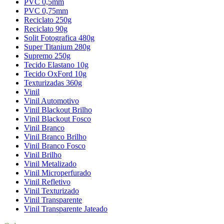
PVC 0,5mm
PVC 0,75mm
Reciclato 250g
Reciclato 90g
Solit Fotografica 480g
Super Titanium 280g
Supremo 250g
Tecido Elastano 10g
Tecido OxFord 10g
Texturizadas 360g
Vinil
Vinil Automotivo
Vinil Blackout Brilho
Vinil Blackout Fosco
Vinil Branco
Vinil Branco Brilho
Vinil Branco Fosco
Vinil Brilho
Vinil Metalizado
Vinil Microperfurado
Vinil Refletivo
Vinil Texturizado
Vinil Transparente
Vinil Transparente Jateado