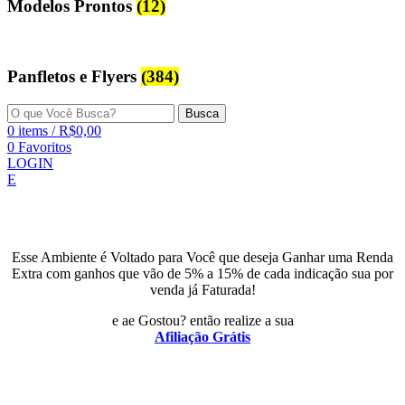
Modelos Prontos
(12)
Panfletos e Flyers
(384)
Busca
0
items
/
R$
0,00
0
Favoritos
LOGIN
E
Esse Ambiente é Voltado para Você que deseja Ganhar uma Renda
Extra com ganhos que vão de 5% a 15% de cada indicação sua por
venda já Faturada!
e ae Gostou? então realize a sua
Afiliação Grátis