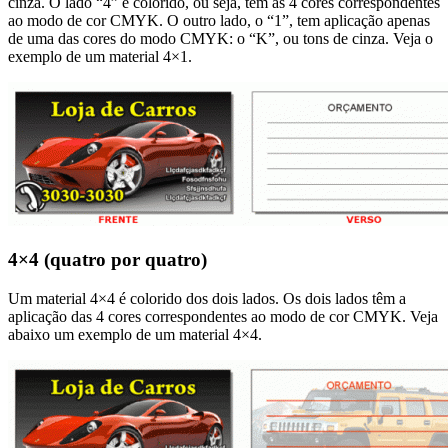
cinza. O lado “4” é colorido, ou seja, tem as 4 cores correspondentes
ao modo de cor CMYK. O outro lado, o “1”, tem aplicação apenas
de uma das cores do modo CMYK: o “K”, ou tons de cinza. Veja o
exemplo de um material 4×1.
4×4 (quatro por quatro)
Um material 4×4 é colorido dos dois lados. Os dois lados têm a
aplicação das 4 cores correspondentes ao modo de cor CMYK. Veja
abaixo um exemplo de um material 4×4.