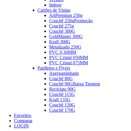
Indoor
Cartões de Visitas
ArtPremium 250g
Couchê 250g
Promoção
Couchê 275g
Couchê 300G
GoldMaster 300G
Kraft 300G
Metalizado 250G
PVC 0,30MM
PVC Cristal 050MM
PVC Cristal 075MM
Panfletos e Flyers
Apergaminhado
Couchê 80G
Couchê 90G
Baixa Tiragem
Reciclato 90G
Couchê 115G
Kraft 135G
Couchê 150G
Couchê 170G
Favoritos
Comparar
LOGIN