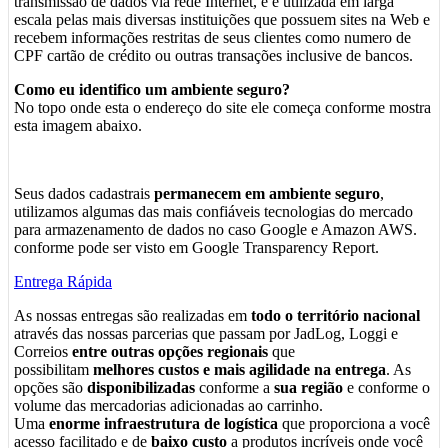
transmissão de dados via rede Internet, e é utilizada em larga
escala pelas mais diversas instituições que possuem sites na Web e
recebem informações restritas de seus clientes como numero de
CPF cartão de crédito ou outras transações inclusive de bancos.
Como eu identifico um ambiente seguro?
No topo onde esta o endereço do site ele começa conforme mostra
esta imagem abaixo.
Seus dados cadastrais
permanecem em ambiente seguro
,
utilizamos algumas das mais confiáveis tecnologias do mercado
para armazenamento de dados no caso Google e Amazon AWS.
conforme pode ser visto em Google Transparency Report.
Entrega Rápida
As nossas entregas são realizadas em
todo o território nacional
através das nossas parcerias que passam por JadLog, Loggi e
Correios
entre outras opções regionais
que
possibilitam
melhores custos e mais agilidade na entrega
. As
opções são
disponibilizadas
conforme a
sua região
e conforme o
volume das mercadorias adicionadas ao carrinho.
Uma
enorme infraestrutura de logística
que proporciona a você
acesso facilitado e de
baixo custo
a produtos incríveis onde você