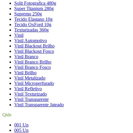
Solit Fotografica 480g
Super Titanium 280g
Supremo 250g
Tecido Elastano 10g
Tecido OxFord 10g
Texturizadas 360g
Vinil
Vinil Automotivo
Vinil Blackout Brilho
Vinil Blackout Fosco
Vinil Branco
Vinil Branco Brilho
Vinil Branco Fosco
Vinil Brilho
Vinil Metalizado
Vinil Microperfurado
Vinil Refletivo
Vinil Texturizado
Vinil Transparente
Vinil Transparente Jateado
Qtde
001 Un
005 Un