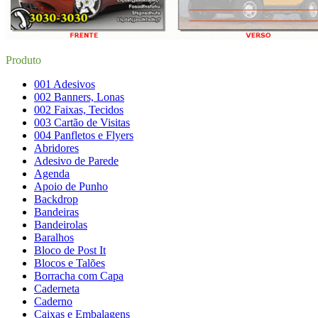
Produto
001 Adesivos
002 Banners, Lonas
002 Faixas, Tecidos
003 Cartão de Visitas
004 Panfletos e Flyers
Abridores
Adesivo de Parede
Agenda
Apoio de Punho
Backdrop
Bandeiras
Bandeirolas
Baralhos
Bloco de Post It
Blocos e Talões
Borracha com Capa
Caderneta
Caderno
Caixas e Embalagens