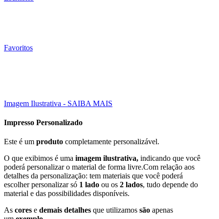
Favoritos
500000 Un
30X21 CM
Click to enlarge
Imagem Ilustrativa - SAIBA MAIS
Impresso Personalizado
Este é um
produto
completamente personalizável.
O que exibimos é uma
imagem ilustrativa,
indicando que você
poderá personalizar o material de forma livre.Com relação aos
detalhes da personalização: tem materiais que você poderá
escolher personalizar só
1 lado
ou os
2 lados
, tudo depende do
material e das possibilidades disponíveis.
As
cores
e
demais detalhes
que utilizamos
são
apenas
um
exemplo
.