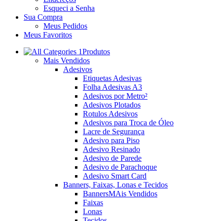
Esqueci a Senha
Sua Compra
Meus Pedidos
Meus Favoritos
Produtos
Mais Vendidos
Adesivos
Etiquetas Adesivas
Folha Adesivas A3
Adesivos por Metro²
Adesivos Plotados
Rotulos Adesivos
Adesivos para Troca de Óleo
Lacre de Segurança
Adesivo para Piso
Adesivo Resinado
Adesivo de Parede
Adesivo de Parachoque
Adesivo Smart Card
Banners, Faixas, Lonas e Tecidos
Banners
MAis Vendidos
Faixas
Lonas
Tecidos