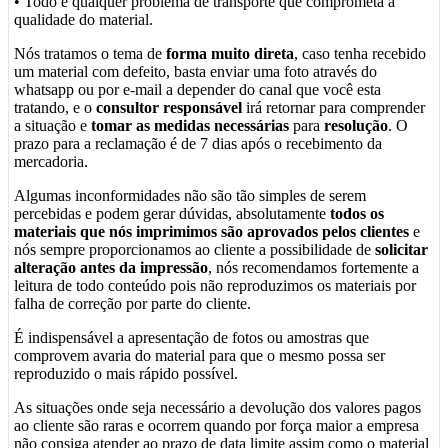
• Todo e qualquer problema de transporte que comprometa a
qualidade do material.
Nós tratamos o tema de
forma muito direta
, caso tenha recebido
um material com defeito, basta enviar uma foto através do
whatsapp ou por e-mail a depender do canal que você esta
tratando, e o
consultor responsável
irá retornar para comprender
a situação e
tomar as medidas necessárias
para
resolução
. O
prazo para a reclamação é de 7 dias após o recebimento da
mercadoria.
Algumas inconformidades não são tão simples de serem
percebidas e podem gerar dúvidas, absolutamente
todos os
materiais que nós imprimimos são aprovados pelos clientes
e
nós sempre proporcionamos ao cliente a possibilidade de
solicitar
alteração antes da impressão
, nós recomendamos fortemente a
leitura de todo conteúdo pois não reproduzimos os materiais por
falha de correção por parte do cliente.
É indispensável a apresentação de fotos ou amostras que
comprovem avaria do material para que o mesmo possa ser
reproduzido o mais rápido possível.
As situações onde seja necessário a devolução dos valores pagos
ao cliente são raras e ocorrem quando por força maior a empresa
não consiga atender ao prazo de data limite assim como o material