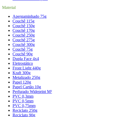
Material
Apergaminhado 75g
Couchê 115g
Couchê 150g
Couchê 170g
Couchê 250g
Couchê 275g
Couchê 300g
Couchê 75g
Couchê 90g
Dupla Face 4x4
Eletrostático
Front Light 440g
Kraft 300g
Metalizado 250g
Papel 120g
Papel Cartão 10g
Perfurado Wideprint M²
PVC 0,3mm
PVC 0,5mm
PVC 0,75mm
Reciclato 250g
Reciclato 90g