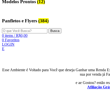
Modelos Prontos
(12)
Panfletos e Flyers
(384)
Busca
0
items
/
R$
0,00
0
Favoritos
LOGIN
E
Esse Ambiente é Voltado para Você que deseja Ganhar uma Renda E
sua por venda já Fa
e ae Gostou? então rea
Afiliação Grát