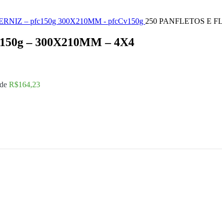
RNIZ – pfc150g
300X210MM - pfcCv150g
250 PANFLETOS E FL
50g – 300X210MM – 4X4
 de
R$
164,23