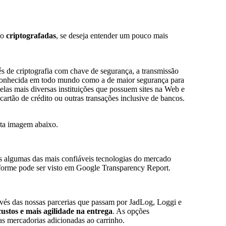
ão
criptografadas
, se deseja entender um pouco mais
és de criptografia com chave de segurança, a transmissão
reconhecida em todo mundo como a de maior segurança para
 pelas mais diversas instituições que possuem sites na Web e
artão de crédito ou outras transações inclusive de bancos.
sta imagem abaixo.
os algumas das mais confiáveis tecnologias do mercado
rme pode ser visto em Google Transparency Report.
vés das nossas parcerias que passam por JadLog, Loggi e
ustos e mais agilidade na entrega
. As opções
s mercadorias adicionadas ao carrinho.