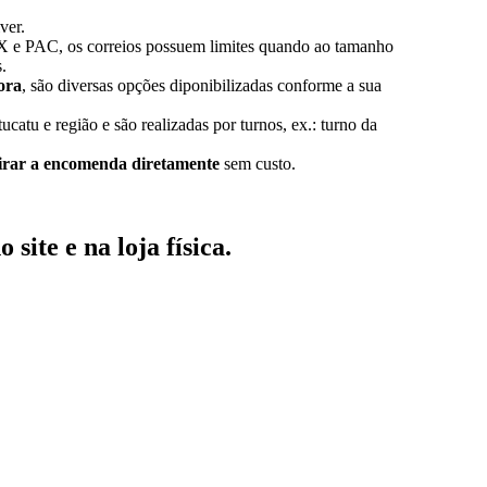
ver.
X e PAC, os correios possuem limites quando ao tamanho
.
ora
, são diversas opções diponibilizadas conforme a sua
ucatu e região e são realizadas por turnos, ex.: turno da
tirar a encomenda diretamente
sem custo.
no
site
e na
loja física
.