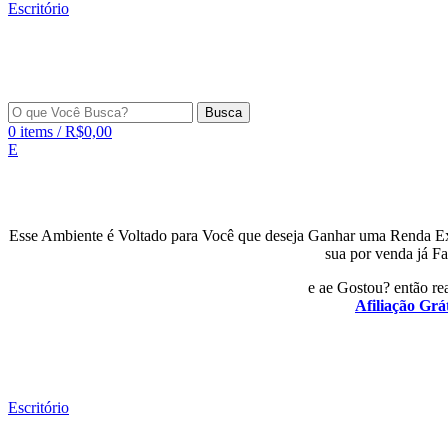
Escritório
Busca
0
items
/
R$
0,00
E
Esse Ambiente é Voltado para Você que deseja Ganhar uma Renda E
sua por venda já Fa
e ae Gostou? então rea
Afiliação Grát
Escritório