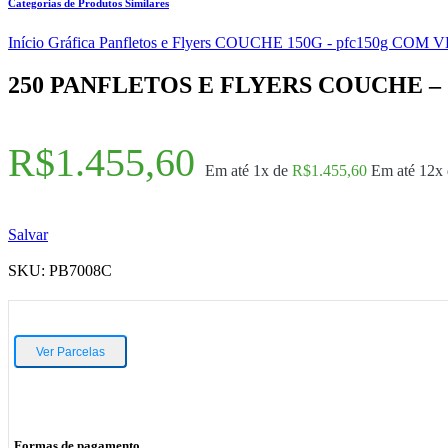
Categorias de Produtos Similares
Início
Gráfica
Panfletos e Flyers
COUCHE 150G - pfc150g
COM VE
250 PANFLETOS E FLYERS COUCHE – 1
R$
1.455,60
Em até 1x de
R$
1.455,60
Em até 12x
Salvar
SKU:
PB7008C
Ver Parcelas
Formas de pagamento