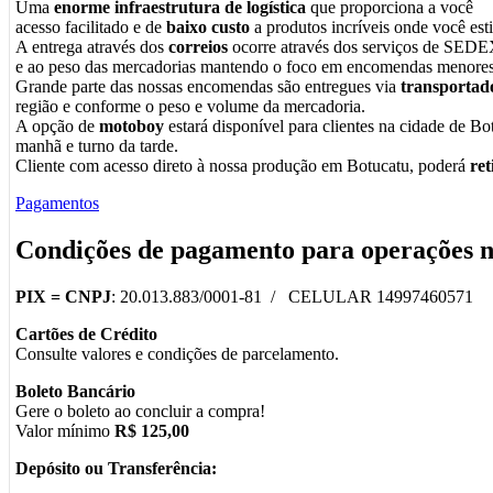
Uma
enorme infraestrutura de logística
que proporciona a você
acesso facilitado e de
baixo custo
a produtos incríveis onde você esti
A entrega através dos
correios
ocorre através dos serviços de SEDE
e ao peso das mercadorias mantendo o foco em encomendas menores
Grande parte das nossas encomendas são entregues via
transportad
região e conforme o peso e volume da mercadoria.
A opção de
motoboy
estará disponível para clientes na cidade de Bot
manhã e turno da tarde.
Cliente com acesso direto à nossa produção em Botucatu, poderá
re
Pagamentos
Condições de pagamento para operações 
PIX =
CNPJ
: 20.013.883/0001-81 / CELULAR 14997460571
Cartões de Crédito
Consulte valores e condições de parcelamento.
Boleto Bancário
Gere o boleto ao concluir a compra!
Valor mínimo
R$ 125,00
Depósito ou Transferência: