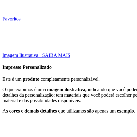
Favoritos
30X21 CM
Click to enlarge
Imagem Ilustrativa - SAIBA MAIS
Impresso Personalizado
Este é um
produto
completamente personalizável.
O que exibimos é uma
imagem ilustrativa,
indicando que você poderá
detalhes da personalização: tem materiais que você poderá escolher p
material e das possibilidades disponíveis.
As
cores
e
demais detalhes
que utilizamos
são
apenas um
exemplo
.