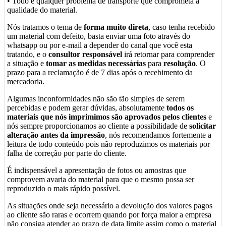
• Todo e qualquer problema de transporte que comprometa a
qualidade do material.
Nós tratamos o tema de
forma muito direta
, caso tenha recebido
um material com defeito, basta enviar uma foto através do
whatsapp ou por e-mail a depender do canal que você esta
tratando, e o
consultor responsável
irá retornar para comprender
a situação e
tomar as medidas necessárias
para
resolução
. O
prazo para a reclamação é de 7 dias após o recebimento da
mercadoria.
Algumas inconformidades não são tão simples de serem
percebidas e podem gerar dúvidas, absolutamente
todos os
materiais que nós imprimimos são aprovados pelos clientes
e
nós sempre proporcionamos ao cliente a possibilidade de
solicitar
alteração antes da impressão
, nós recomendamos fortemente a
leitura de todo conteúdo pois não reproduzimos os materiais por
falha de correção por parte do cliente.
É indispensável a apresentação de fotos ou amostras que
comprovem avaria do material para que o mesmo possa ser
reproduzido o mais rápido possível.
As situações onde seja necessário a devolução dos valores pagos
ao cliente são raras e ocorrem quando por força maior a empresa
não consiga atender ao prazo de data limite assim como o material