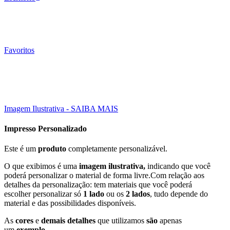
Favoritos
500000 Un
15X21 CM
Click to enlarge
Imagem Ilustrativa - SAIBA MAIS
Impresso Personalizado
Este é um
produto
completamente personalizável.
O que exibimos é uma
imagem ilustrativa,
indicando que você
poderá personalizar o material de forma livre.Com relação aos
detalhes da personalização: tem materiais que você poderá
escolher personalizar só
1 lado
ou os
2 lados
, tudo depende do
material e das possibilidades disponíveis.
As
cores
e
demais detalhes
que utilizamos
são
apenas
um
exemplo
.