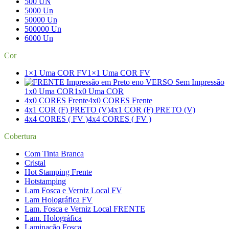
500 UN
5000 Un
50000 Un
500000 Un
6000 Un
Cor
1×1 Uma COR FV
1×1 Uma COR FV
1x0 Uma COR
1x0 Uma COR
4x0 CORES Frente
4x0 CORES Frente
4x1 COR (F) PRETO (V)
4x1 COR (F) PRETO (V)
4x4 CORES ( FV )
4x4 CORES ( FV )
Cobertura
Com Tinta Branca
Cristal
Hot Stamping Frente
Hotstamping
Lam Fosca e Verniz Local FV
Lam Holográfica FV
Lam. Fosca e Verniz Local FRENTE
Lam. Holográfica
Laminação Fosca