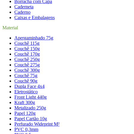
Borracha com Capa
Caderneta
Caderno
Caixas e Embalagens
Material
Apergaminhado 75g
Couchê 115g
Couchê 150g
Couchê 170g
Couchê 250g
Couchê 275g
Couchê 300g
Couchê 75g
Couchê 90g
Dupla Face 4x4
Eletrostático
Front Light 440g
Kraft 300g
Metalizado 250g
Papel 120g
Papel Cartão 10g
Perfurado Wideprint M²
PVC 0,3mm