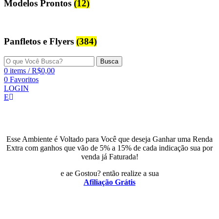
Modelos Prontos
(12)
Panfletos e Flyers
(384)
Busca
0
items
/
R$
0,00
0
Favoritos
LOGIN
E
Esse Ambiente é Voltado para Você que deseja Ganhar uma Renda
Extra com ganhos que vão de 5% a 15% de cada indicação sua por
venda já Faturada!
e ae Gostou? então realize a sua
Afiliação Grátis