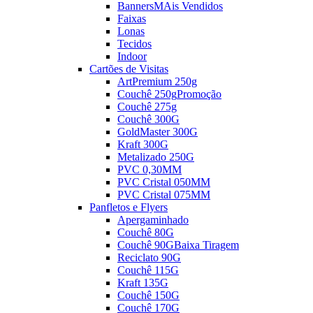
Banners
MAis Vendidos
Faixas
Lonas
Tecidos
Indoor
Cartões de Visitas
ArtPremium 250g
Couchê 250g
Promoção
Couchê 275g
Couchê 300G
GoldMaster 300G
Kraft 300G
Metalizado 250G
PVC 0,30MM
PVC Cristal 050MM
PVC Cristal 075MM
Panfletos e Flyers
Apergaminhado
Couchê 80G
Couchê 90G
Baixa Tiragem
Reciclato 90G
Couchê 115G
Kraft 135G
Couchê 150G
Couchê 170G