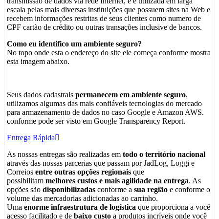
transmissão de dados via rede Internet, e é utilizada em larga
escala pelas mais diversas instituições que possuem sites na Web e
recebem informações restritas de seus clientes como numero de
CPF cartão de crédito ou outras transações inclusive de bancos.
Como eu identifico um ambiente seguro?
No topo onde esta o endereço do site ele começa conforme mostra
esta imagem abaixo.
Seus dados cadastrais
permanecem em ambiente seguro
,
utilizamos algumas das mais confiáveis tecnologias do mercado
para armazenamento de dados no caso Google e Amazon AWS.
conforme pode ser visto em Google Transparency Report.
Entrega Rápida
As nossas entregas são realizadas em
todo o território nacional
através das nossas parcerias que passam por JadLog, Loggi e
Correios
entre outras opções regionais
que
possibilitam
melhores custos e mais agilidade na entrega
. As
opções são
disponibilizadas
conforme a
sua região
e conforme o
volume das mercadorias adicionadas ao carrinho.
Uma
enorme infraestrutura de logística
que proporciona a você
acesso facilitado e de
baixo custo
a produtos incríveis onde você