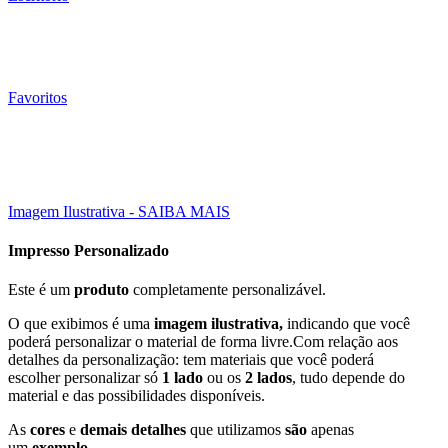
Favoritos
500 UN
15X10 CM
Click to enlarge
Imagem Ilustrativa - SAIBA MAIS
Impresso Personalizado
Este é um
produto
completamente personalizável.
O que exibimos é uma
imagem ilustrativa,
indicando que você
poderá personalizar o material de forma livre.Com relação aos
detalhes da personalização: tem materiais que você poderá
escolher personalizar só
1 lado
ou os
2 lados
, tudo depende do
material e das possibilidades disponíveis.
As
cores
e
demais detalhes
que utilizamos
são
apenas
um
exemplo
.