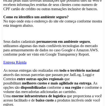
escala pelas mais diversas instituições que possuem sites na Web e
recebem informações restritas de seus clientes como numero de
CPF cartão de crédito ou outras transações inclusive de bancos.
Como eu identifico um ambiente seguro?
No topo onde esta o endereço do site ele começa conforme mostra
esta imagem abaixo.
Seus dados cadastrais
permanecem em ambiente seguro
,
utilizamos algumas das mais confiáveis tecnologias do mercado
para armazenamento de dados no caso Google e Amazon AWS.
conforme pode ser visto em Google Transparency Report.
Entrega Rápida
As nossas entregas são realizadas em
todo o território nacional
através das nossas parcerias que passam por JadLog, Loggi e
Correios
entre outras opções regionais
que
possibilitam
melhores custos e mais agilidade na entrega
. As
opções são
disponibilizadas
conforme a
sua região
e conforme o
volume das mercadorias adicionadas ao carrinho.
Uma
enorme infraestrutura de logística
que proporciona a você
acesso facilitado e de
baixo custo
a produtos incríveis onde você
estiver.