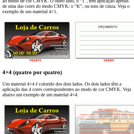
ao modo de cor CMYK. O outro lado, o “1”, tem aplicação apenas
de uma das cores do modo CMYK: o “K”, ou tons de cinza. Veja o
exemplo de um material 4×1.
4×4 (quatro por quatro)
Um material 4×4 é colorido dos dois lados. Os dois lados têm a
aplicação das 4 cores correspondentes ao modo de cor CMYK. Veja
abaixo um exemplo de um material 4×4.