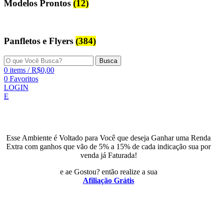
Modelos Prontos
(12)
Panfletos e Flyers
(384)
Busca
0
items
/
R$
0,00
0
Favoritos
LOGIN
E
Esse Ambiente é Voltado para Você que deseja Ganhar uma Renda
Extra com ganhos que vão de 5% a 15% de cada indicação sua por
venda já Faturada!
e ae Gostou? então realize a sua
Afiliação Grátis