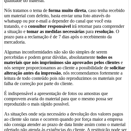
qualidade do material.
Nós tratamos o tema de
forma muito direta
, caso tenha recebido
um material com defeito, basta enviar uma foto através do
whatsapp ou por e-mail a depender do canal que você esta
tratando, e o
consultor responsável
irá retornar para comprender
a situação e
tomar as medidas necessárias
para
resolução
. O
prazo para a reclamação é de 7 dias após o recebimento da
mercadoria.
Algumas inconformidades não são tão simples de serem
percebidas e podem gerar dúvidas, absolutamente
todos os
materiais que nós imprimimos são aprovados pelos clientes
e
nós sempre proporcionamos ao cliente a possibilidade de
solicitar
alteração antes da impressão
, nós recomendamos fortemente a
leitura de todo conteúdo pois não reproduzimos os materiais por
falha de correção por parte do cliente.
É indispensável a apresentação de fotos ou amostras que
comprovem avaria do material para que o mesmo possa ser
reproduzido o mais rápido possível.
As situações onde seja necessário a devolução dos valores pagos
ao cliente são raras e ocorrem quando por força maior a empresa
não consiga atender ao prazo de data limite assim como o material
ofertado não atenda às exigências do cliente. A restituição pode ser