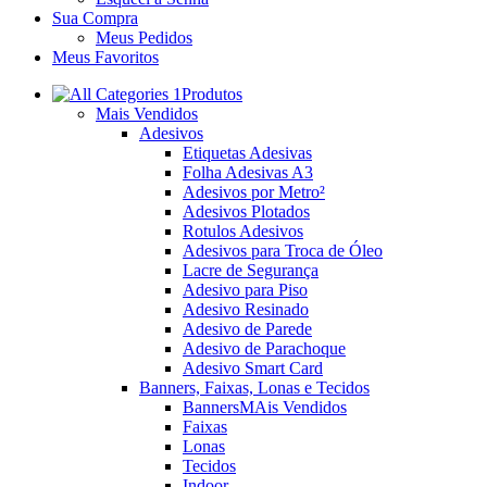
Sua Compra
Meus Pedidos
Meus Favoritos
Produtos
Mais Vendidos
Adesivos
Etiquetas Adesivas
Folha Adesivas A3
Adesivos por Metro²
Adesivos Plotados
Rotulos Adesivos
Adesivos para Troca de Óleo
Lacre de Segurança
Adesivo para Piso
Adesivo Resinado
Adesivo de Parede
Adesivo de Parachoque
Adesivo Smart Card
Banners, Faixas, Lonas e Tecidos
Banners
MAis Vendidos
Faixas
Lonas
Tecidos
Indoor