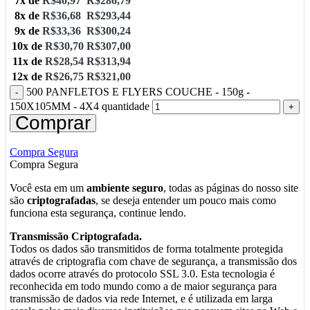
7x de
R$
40,97
R$
286,79
8x de
R$
36,68
R$
293,44
9x de
R$
33,36
R$
300,24
10x de
R$
30,70
R$
307,00
11x de
R$
28,54
R$
313,94
12x de
R$
26,75
R$
321,00
500 PANFLETOS E FLYERS COUCHE - 150g -
150X105MM - 4X4 quantidade
Comprar
Compra Segura
Compra Segura
Você esta em um
ambiente seguro
, todas as páginas do nosso site
são
criptografadas
, se deseja entender um pouco mais como
funciona esta segurança, continue lendo.
Transmissão Criptografada.
Todos os dados são transmitidos de forma totalmente protegida
através de criptografia com chave de segurança, a transmissão dos
dados ocorre através do protocolo SSL 3.0. Esta tecnologia é
reconhecida em todo mundo como a de maior segurança para
transmissão de dados via rede Internet, e é utilizada em larga