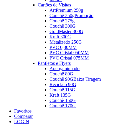
Cartões de Visitas
ArtPremium 250g
Couchê 250g
Promoção
Couchê 275g
Couchê 300G
GoldMaster 300G
Kraft 300G
Metalizado 250G
PVC 0,30MM
PVC Cristal 050MM
PVC Cristal 075MM
Panfletos e Flyers
Apergaminhado
Couchê 80G
Couchê 90G
Baixa Tiragem
Reciclato 90G
Couchê 115G
Kraft 135G
Couchê 150G
Couchê 170G
Favoritos
Comparar
LOGIN