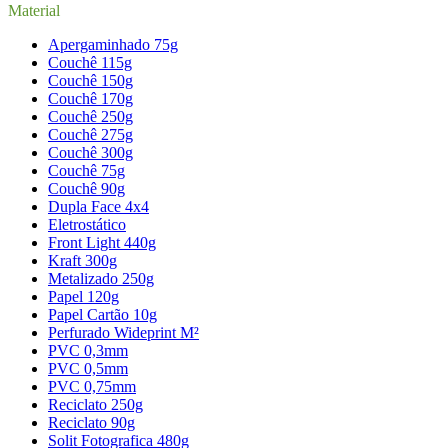
Material
Apergaminhado 75g
Couchê 115g
Couchê 150g
Couchê 170g
Couchê 250g
Couchê 275g
Couchê 300g
Couchê 75g
Couchê 90g
Dupla Face 4x4
Eletrostático
Front Light 440g
Kraft 300g
Metalizado 250g
Papel 120g
Papel Cartão 10g
Perfurado Wideprint M²
PVC 0,3mm
PVC 0,5mm
PVC 0,75mm
Reciclato 250g
Reciclato 90g
Solit Fotografica 480g