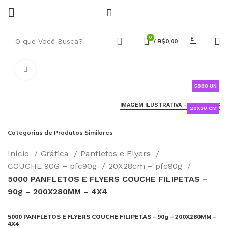
0
E
/
R$
0,00
Click to enlarge
5000 UN
IMAGEM ILUSTRATIVA - SAIBA MAIS
20X28 CM
Categorias de Produtos Similares
Início
Gráfica
Panfletos e Flyers
COUCHE 90G – pfc90g
20X28cm – pfc90g
5000 PANFLETOS E FLYERS COUCHE FILIPETAS –
90g – 200X280MM – 4X4
5000 PANFLETOS E FLYERS COUCHE FILIPETAS – 90g – 200X280MM –
4X4