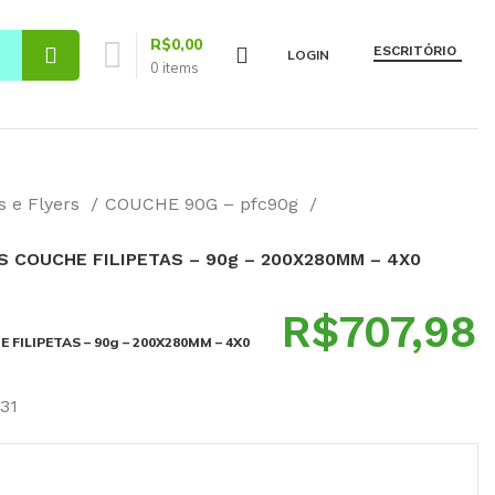
R$
0,00
ESCRITÓRIO
LOGIN
0
items
s e Flyers
COUCHE 90G – pfc90g
S COUCHE FILIPETAS – 90g – 200X280MM – 4X0
R$
 FILIPETAS – 90g – 200X280MM – 4X0
31