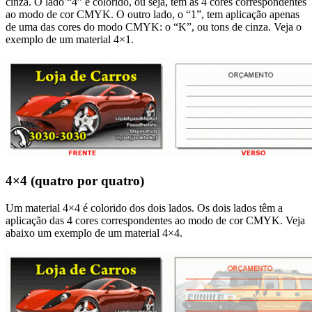
cinza. O lado “4” é colorido, ou seja, tem as 4 cores correspondentes
ao modo de cor CMYK. O outro lado, o “1”, tem aplicação apenas
de uma das cores do modo CMYK: o “K”, ou tons de cinza. Veja o
exemplo de um material 4×1.
4×4 (quatro por quatro)
Um material 4×4 é colorido dos dois lados. Os dois lados têm a
aplicação das 4 cores correspondentes ao modo de cor CMYK. Veja
abaixo um exemplo de um material 4×4.