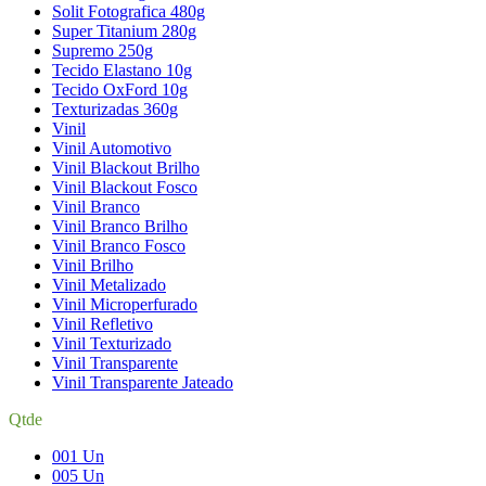
Solit Fotografica 480g
Super Titanium 280g
Supremo 250g
Tecido Elastano 10g
Tecido OxFord 10g
Texturizadas 360g
Vinil
Vinil Automotivo
Vinil Blackout Brilho
Vinil Blackout Fosco
Vinil Branco
Vinil Branco Brilho
Vinil Branco Fosco
Vinil Brilho
Vinil Metalizado
Vinil Microperfurado
Vinil Refletivo
Vinil Texturizado
Vinil Transparente
Vinil Transparente Jateado
Qtde
001 Un
005 Un