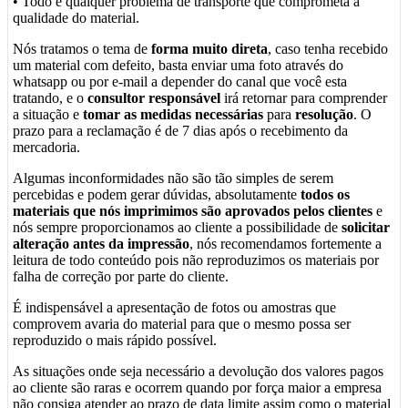
• Todo e qualquer problema de transporte que comprometa a
qualidade do material.
Nós tratamos o tema de
forma muito direta
, caso tenha recebido
um material com defeito, basta enviar uma foto através do
whatsapp ou por e-mail a depender do canal que você esta
tratando, e o
consultor responsável
irá retornar para comprender
a situação e
tomar as medidas necessárias
para
resolução
. O
prazo para a reclamação é de 7 dias após o recebimento da
mercadoria.
Algumas inconformidades não são tão simples de serem
percebidas e podem gerar dúvidas, absolutamente
todos os
materiais que nós imprimimos são aprovados pelos clientes
e
nós sempre proporcionamos ao cliente a possibilidade de
solicitar
alteração antes da impressão
, nós recomendamos fortemente a
leitura de todo conteúdo pois não reproduzimos os materiais por
falha de correção por parte do cliente.
É indispensável a apresentação de fotos ou amostras que
comprovem avaria do material para que o mesmo possa ser
reproduzido o mais rápido possível.
As situações onde seja necessário a devolução dos valores pagos
ao cliente são raras e ocorrem quando por força maior a empresa
não consiga atender ao prazo de data limite assim como o material