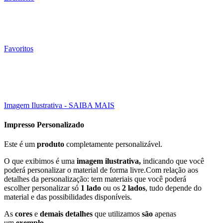
Favoritos
5000 Un
30X21 CM
Click to enlarge
Imagem Ilustrativa - SAIBA MAIS
Impresso Personalizado
Este é um
produto
completamente personalizável.
O que exibimos é uma
imagem ilustrativa,
indicando que você
poderá personalizar o material de forma livre.Com relação aos
detalhes da personalização: tem materiais que você poderá
escolher personalizar só
1 lado
ou os
2 lados
, tudo depende do
material e das possibilidades disponíveis.
As
cores
e
demais detalhes
que utilizamos
são
apenas
um
exemplo
.