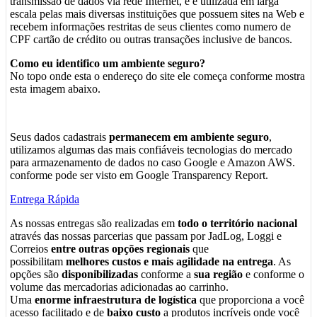
transmissão de dados via rede Internet, e é utilizada em larga
escala pelas mais diversas instituições que possuem sites na Web e
recebem informações restritas de seus clientes como numero de
CPF cartão de crédito ou outras transações inclusive de bancos.
Como eu identifico um ambiente seguro?
No topo onde esta o endereço do site ele começa conforme mostra
esta imagem abaixo.
Seus dados cadastrais
permanecem em ambiente seguro
,
utilizamos algumas das mais confiáveis tecnologias do mercado
para armazenamento de dados no caso Google e Amazon AWS.
conforme pode ser visto em Google Transparency Report.
Entrega Rápida
As nossas entregas são realizadas em
todo o território nacional
através das nossas parcerias que passam por JadLog, Loggi e
Correios
entre outras opções regionais
que
possibilitam
melhores custos e mais agilidade na entrega
. As
opções são
disponibilizadas
conforme a
sua região
e conforme o
volume das mercadorias adicionadas ao carrinho.
Uma
enorme infraestrutura de logística
que proporciona a você
acesso facilitado e de
baixo custo
a produtos incríveis onde você