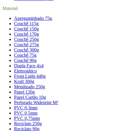
Material
Apergaminhado 75g
Couchê 115g
Couchê 150g
Couchê 170g
Couchê 250g
Couchê 275g
Couchê 300g
Couchê 75g
Couchê 90g
Dupla Face 4x4
Eletrostático
Front Light 440g
Kraft 300g
Metalizado 250g
Papel 120g
Papel Cartão 10g
Perfurado Wideprint M²
PVC 0,3mm
PVC 0,5mm
PVC 0,75mm
Reciclato 250g
Reciclato 90g