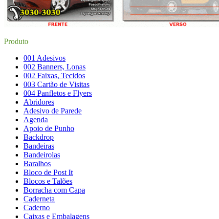
Produto
001 Adesivos
002 Banners, Lonas
002 Faixas, Tecidos
003 Cartão de Visitas
004 Panfletos e Flyers
Abridores
Adesivo de Parede
Agenda
Apoio de Punho
Backdrop
Bandeiras
Bandeirolas
Baralhos
Bloco de Post It
Blocos e Talões
Borracha com Capa
Caderneta
Caderno
Caixas e Embalagens