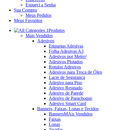
Esqueci a Senha
Sua Compra
Meus Pedidos
Meus Favoritos
Produtos
Mais Vendidos
Adesivos
Etiquetas Adesivas
Folha Adesivas A3
Adesivos por Metro²
Adesivos Plotados
Rotulos Adesivos
Adesivos para Troca de Óleo
Lacre de Segurança
Adesivo para Piso
Adesivo Resinado
Adesivo de Parede
Adesivo de Parachoque
Adesivo Smart Card
Banners, Faixas, Lonas e Tecidos
Banners
MAis Vendidos
Faixas
Lonas
Tecidos