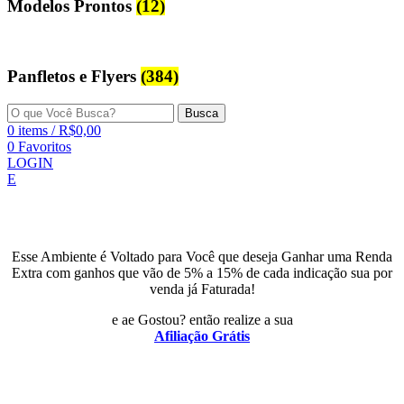
Modelos Prontos
(12)
Panfletos e Flyers
(384)
Busca
0
items
/
R$
0,00
0
Favoritos
LOGIN
E
Esse Ambiente é Voltado para Você que deseja Ganhar uma Renda
Extra com ganhos que vão de 5% a 15% de cada indicação sua por
venda já Faturada!
e ae Gostou? então realize a sua
Afiliação Grátis