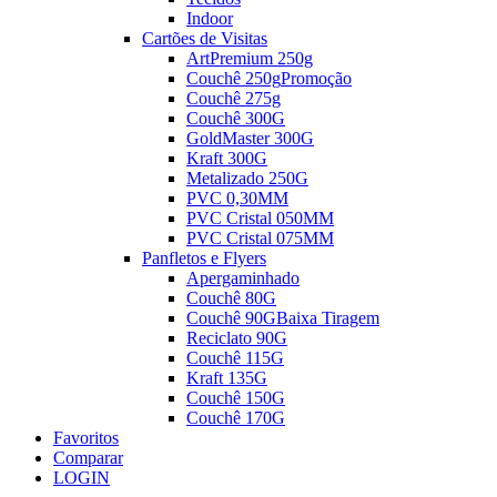
Indoor
Cartões de Visitas
ArtPremium 250g
Couchê 250g
Promoção
Couchê 275g
Couchê 300G
GoldMaster 300G
Kraft 300G
Metalizado 250G
PVC 0,30MM
PVC Cristal 050MM
PVC Cristal 075MM
Panfletos e Flyers
Apergaminhado
Couchê 80G
Couchê 90G
Baixa Tiragem
Reciclato 90G
Couchê 115G
Kraft 135G
Couchê 150G
Couchê 170G
Favoritos
Comparar
LOGIN