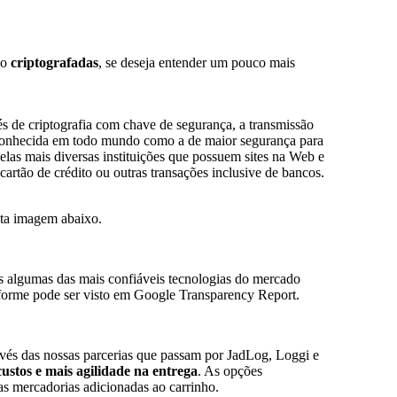
ão
criptografadas
, se deseja entender um pouco mais
és de criptografia com chave de segurança, a transmissão
reconhecida em todo mundo como a de maior segurança para
 pelas mais diversas instituições que possuem sites na Web e
artão de crédito ou outras transações inclusive de bancos.
sta imagem abaixo.
os algumas das mais confiáveis tecnologias do mercado
rme pode ser visto em Google Transparency Report.
vés das nossas parcerias que passam por JadLog, Loggi e
ustos e mais agilidade na entrega
. As opções
s mercadorias adicionadas ao carrinho.