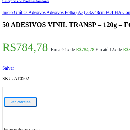
Categorias de Produtos Similares
Início
Gráfica
Adesivos
Adesivos Folha (A3) 33X48cm
FOLHA Com
50 ADESIVOS VINIL TRANSP – 120g –
R$
784,78
Em até 1x de
R$
784,78
Em até 12x de
R$
Salvar
SKU:
AT0502
Ver Parcelas
Formas de pagamento