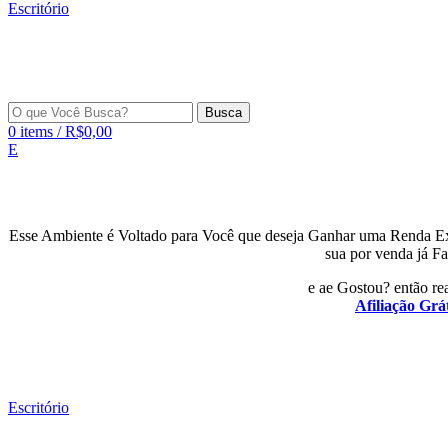
Escritório
Busca
0
items
/
R$
0,00
E
Esse Ambiente é Voltado para Você que deseja Ganhar uma Renda E
sua por venda já Fa
e ae Gostou? então rea
Afiliação Grát
Escritório