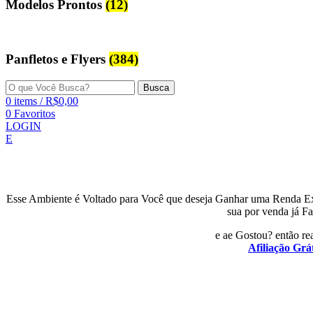
Modelos Prontos
(12)
Panfletos e Flyers
(384)
Busca
0
items
/
R$
0,00
0
Favoritos
LOGIN
E
Esse Ambiente é Voltado para Você que deseja Ganhar uma Renda E
sua por venda já Fa
e ae Gostou? então rea
Afiliação Grát