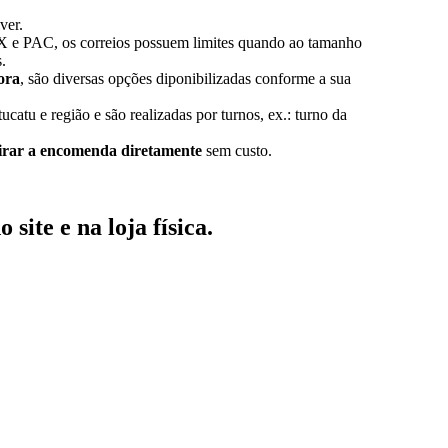
ver.
X e PAC, os correios possuem limites quando ao tamanho
.
ora
, são diversas opções diponibilizadas conforme a sua
ucatu e região e são realizadas por turnos, ex.: turno da
tirar a encomenda diretamente
sem custo.
no
site
e na
loja física
.