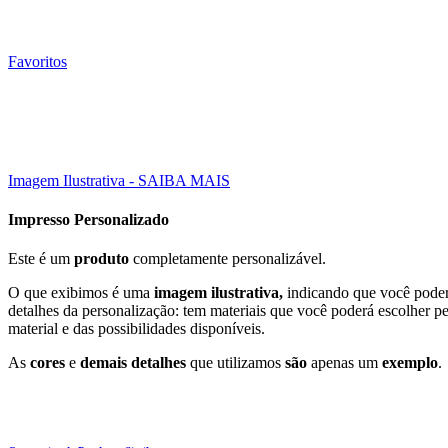
Favoritos
050 Un
33X48CM (A3)
Click to enlarge
Imagem Ilustrativa - SAIBA MAIS
Impresso Personalizado
Este é um
produto
completamente personalizável.
O que exibimos é uma
imagem ilustrativa,
indicando que você poderá
detalhes da personalização: tem materiais que você poderá escolher p
material e das possibilidades disponíveis.
As
cores
e
demais detalhes
que utilizamos
são
apenas um
exemplo
.