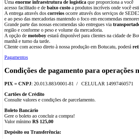
Uma
enorme infraestrutura de logística
que proporciona a você
acesso facilitado e de
baixo custo
a produtos incríveis onde você esti
A entrega através dos
correios
ocorre através dos serviços de SEDE
e ao peso das mercadorias mantendo o foco em encomendas menores
Grande parte das nossas encomendas são entregues via
transportad
região e conforme o peso e volume da mercadoria.
A opção de
motoboy
estará disponível para clientes na cidade de Bot
manhã e turno da tarde.
Cliente com acesso direto à nossa produção em Botucatu, poderá
re
Pagamentos
Condições de pagamento para operações 
PIX =
CNPJ
: 20.013.883/0001-81 / CELULAR 14997460571
Cartões de Crédito
Consulte valores e condições de parcelamento.
Boleto Bancário
Gere o boleto ao concluir a compra!
Valor mínimo
R$ 125,00
Depósito ou Transferência: