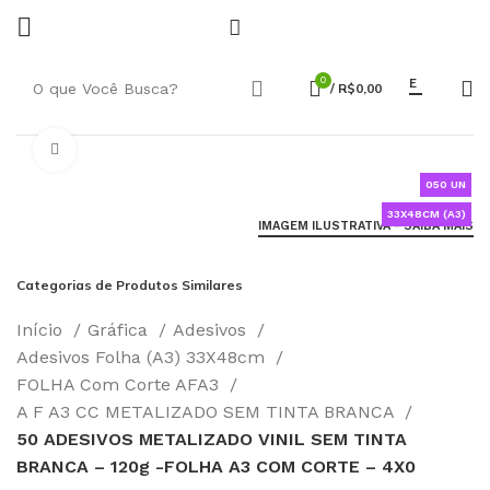
0
E
/
R$
0,00
Click to enlarge
050 UN
33X48CM (A3)
IMAGEM ILUSTRATIVA - SAIBA MAIS
Categorias de Produtos Similares
Início
Gráfica
Adesivos
Adesivos Folha (A3) 33X48cm
FOLHA Com Corte AFA3
A F A3 CC METALIZADO SEM TINTA BRANCA
50 ADESIVOS METALIZADO VINIL SEM TINTA
BRANCA – 120g -FOLHA A3 COM CORTE – 4X0