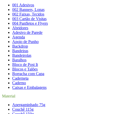
001 Adesivos
002 Banners, Lonas
002 Faixas, Tecidos
003 Cartão de Visitas
004 Panfletos e Flyers
Abridores
Adesivo de Parede
Agenda
Apoio de Punho
Backdrop
Bandeiras
Bandeirolas
Baralhos
Bloco de Post It
Blocos e Talões
Borracha com Capa
Caderneta
Caderno
Caixas e Embalagens
Material
Apergaminhado 75g
Couchê 115g
Couchê 150g