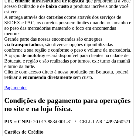
Uma
enorme infraestrutura de logística
que proporciona a você
acesso facilitado e de
baixo custo
a produtos incríveis onde você
estiver.
A entrega através dos
correios
ocorre através dos serviços de
SEDEX e PAC, os correios possuem limites quando ao tamanho e
ao peso das mercadorias mantendo o foco em encomendas
menores.
Grande parte das nossas encomendas são entregues
via
transportadora
, são diversas opções diponibilizadas
conforme a sua região e conforme o peso e volume da mercadoria.
A opção de
motoboy
estará disponível para clientes na cidade de
Botucatu e região e são realizadas por turnos, ex.: turno da manhã
e turno da tarde.
Cliente com acesso direto à nossa produção em Botucatu, poderá
retirar a encomenda diretamente
sem custo.
Pagamentos
Condições de pagamento para operações
no
site
e na
loja física
.
PIX =
CNPJ
: 20.013.883/0001-81 / CELULAR 14997460571
Cartões de Crédito