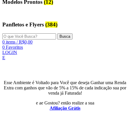
Modelos Prontos
(12)
Panfletos e Flyers
(384)
Busca
0
items
/
R$
0,00
0
Favoritos
LOGIN
E
Esse Ambiente é Voltado para Você que deseja Ganhar uma Renda
Extra com ganhos que vão de 5% a 15% de cada indicação sua por
venda já Faturada!
e ae Gostou? então realize a sua
Afiliação Grátis