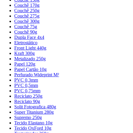
Couchê 170g
Couchê 250g
Couchê 275g
Couchê 300g
Couchê 75g
Couchê 90g
Dupla Face 4x4
Eletrostático
Front Light 440g
Kraft 300g
Metalizado 250g
Papel 120g
Papel Cartão 10g
Perfurado Wideprint M²
PVC 0,3mm
PVC 0,5mm
PVC 0,75mm
Reciclato 250g
Reciclato 90g
Solit Fotografica 480g
Super Titanium 280g
Supremo 250g
Tecido Elastano 10g
Tecido OxFord 10g