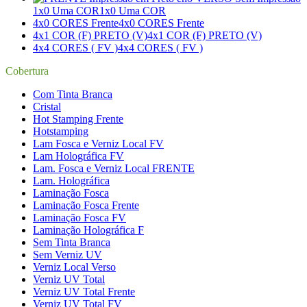
1x0 Uma COR
1x0 Uma COR
4x0 CORES Frente
4x0 CORES Frente
4x1 COR (F) PRETO (V)
4x1 COR (F) PRETO (V)
4x4 CORES ( FV )
4x4 CORES ( FV )
Cobertura
Com Tinta Branca
Cristal
Hot Stamping Frente
Hotstamping
Lam Fosca e Verniz Local FV
Lam Holográfica FV
Lam. Fosca e Verniz Local FRENTE
Lam. Holográfica
Laminação Fosca
Laminação Fosca Frente
Laminação Fosca FV
Laminação Holográfica F
Sem Tinta Branca
Sem Verniz UV
Verniz Local Verso
Verniz UV Total
Verniz UV Total Frente
Verniz UV Total FV