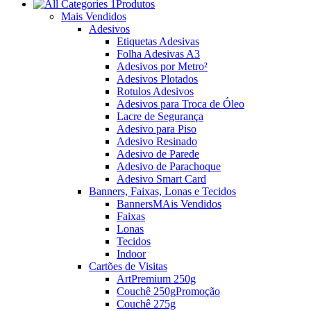
Produtos
Mais Vendidos
Adesivos
Etiquetas Adesivas
Folha Adesivas A3
Adesivos por Metro²
Adesivos Plotados
Rotulos Adesivos
Adesivos para Troca de Óleo
Lacre de Segurança
Adesivo para Piso
Adesivo Resinado
Adesivo de Parede
Adesivo de Parachoque
Adesivo Smart Card
Banners, Faixas, Lonas e Tecidos
Banners
MAis Vendidos
Faixas
Lonas
Tecidos
Indoor
Cartões de Visitas
ArtPremium 250g
Couchê 250g
Promoção
Couchê 275g