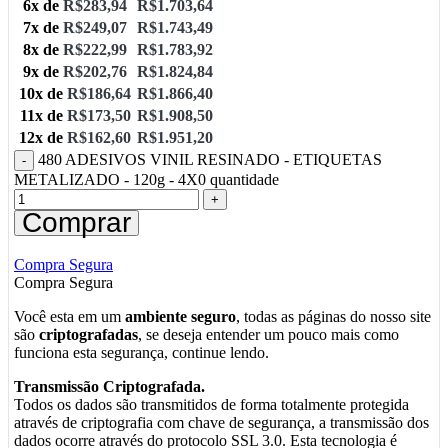
6x de
R$
283,94
R$
1.703,64
7x de
R$
249,07
R$
1.743,49
8x de
R$
222,99
R$
1.783,92
9x de
R$
202,76
R$
1.824,84
10x de
R$
186,64
R$
1.866,40
11x de
R$
173,50
R$
1.908,50
12x de
R$
162,60
R$
1.951,20
480 ADESIVOS VINIL RESINADO - ETIQUETAS
METALIZADO - 120g - 4X0 quantidade
Comprar
Compra Segura
Compra Segura
Você esta em um
ambiente seguro
, todas as páginas do nosso site
são
criptografadas
, se deseja entender um pouco mais como
funciona esta segurança, continue lendo.
Transmissão Criptografada.
Todos os dados são transmitidos de forma totalmente protegida
através de criptografia com chave de segurança, a transmissão dos
dados ocorre através do protocolo SSL 3.0. Esta tecnologia é