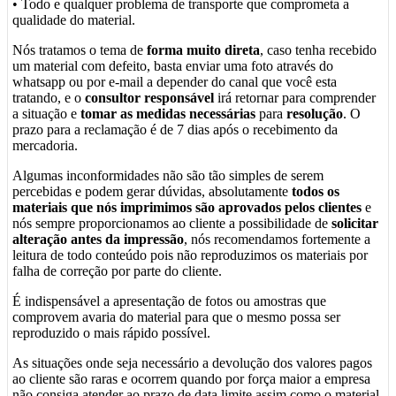
• Todo e qualquer problema de transporte que comprometa a
qualidade do material.
Nós tratamos o tema de
forma muito direta
, caso tenha recebido
um material com defeito, basta enviar uma foto através do
whatsapp ou por e-mail a depender do canal que você esta
tratando, e o
consultor responsável
irá retornar para comprender
a situação e
tomar as medidas necessárias
para
resolução
. O
prazo para a reclamação é de 7 dias após o recebimento da
mercadoria.
Algumas inconformidades não são tão simples de serem
percebidas e podem gerar dúvidas, absolutamente
todos os
materiais que nós imprimimos são aprovados pelos clientes
e
nós sempre proporcionamos ao cliente a possibilidade de
solicitar
alteração antes da impressão
, nós recomendamos fortemente a
leitura de todo conteúdo pois não reproduzimos os materiais por
falha de correção por parte do cliente.
É indispensável a apresentação de fotos ou amostras que
comprovem avaria do material para que o mesmo possa ser
reproduzido o mais rápido possível.
As situações onde seja necessário a devolução dos valores pagos
ao cliente são raras e ocorrem quando por força maior a empresa
não consiga atender ao prazo de data limite assim como o material