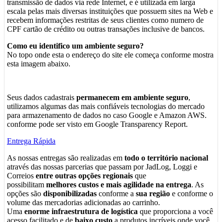
transmissão de dados via rede Internet, e é utilizada em larga
escala pelas mais diversas instituições que possuem sites na Web e
recebem informações restritas de seus clientes como numero de
CPF cartão de crédito ou outras transações inclusive de bancos.
Como eu identifico um ambiente seguro?
No topo onde esta o endereço do site ele começa conforme mostra
esta imagem abaixo.
Seus dados cadastrais
permanecem em ambiente seguro
,
utilizamos algumas das mais confiáveis tecnologias do mercado
para armazenamento de dados no caso Google e Amazon AWS.
conforme pode ser visto em Google Transparency Report.
Entrega Rápida
As nossas entregas são realizadas em
todo o território nacional
através das nossas parcerias que passam por JadLog, Loggi e
Correios
entre outras opções regionais
que
possibilitam
melhores custos e mais agilidade na entrega
. As
opções são
disponibilizadas
conforme a
sua região
e conforme o
volume das mercadorias adicionadas ao carrinho.
Uma
enorme infraestrutura de logística
que proporciona a você
acesso facilitado e de
baixo custo
a produtos incríveis onde você