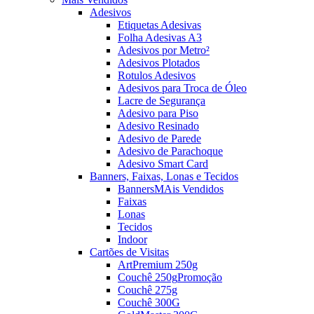
Adesivos
Etiquetas Adesivas
Folha Adesivas A3
Adesivos por Metro²
Adesivos Plotados
Rotulos Adesivos
Adesivos para Troca de Óleo
Lacre de Segurança
Adesivo para Piso
Adesivo Resinado
Adesivo de Parede
Adesivo de Parachoque
Adesivo Smart Card
Banners, Faixas, Lonas e Tecidos
Banners
MAis Vendidos
Faixas
Lonas
Tecidos
Indoor
Cartões de Visitas
ArtPremium 250g
Couchê 250g
Promoção
Couchê 275g
Couchê 300G