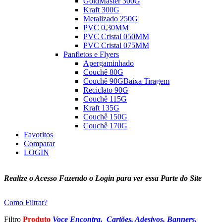
GoldMaster 300G
Kraft 300G
Metalizado 250G
PVC 0,30MM
PVC Cristal 050MM
PVC Cristal 075MM
Panfletos e Flyers
Apergaminhado
Couchê 80G
Couchê 90G
Baixa Tiragem
Reciclato 90G
Couchê 115G
Kraft 135G
Couchê 150G
Couchê 170G
Favoritos
Comparar
LOGIN
Realize o Acesso Fazendo o Login para ver essa Parte do Site
Como Filtrar?
Filtro
Produto
Voce Encontra, Cartões, Adesivos, Banners,