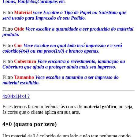
Lonas, Panfletos,Cardápios etc.
Filtro
Material
voce Escolhe o Tipo de Papel ou Substrato que
será usado para Impressão de seu Pedido.
Filtro
Qtde
Voce escolhe a quantidade a ser produzida do material
produto.
Filtro
Cor
Voce escolhe em qual lado terá impressão e e será
colorido(4x4) ou em preto(1x0) e branco apenas.
Filtro
Cobertura
Voce encontra o revestimento, laminação ou
Cobertura que ajuda a proteger ainda mais seu impresso.
Filtro
Tamanho
Voce escolhe o tamanho a ser impresso do
material escolhido.
4x0|4x1|4x4 ?
Estes termos fazem referência às cores do
material gráfico
, ou seja,
às cores que o cliente aplica em sua arte.
4×0 (quatro por zero)
Um material 4×0 é colorido de um lado e não tem nenhuma cor do