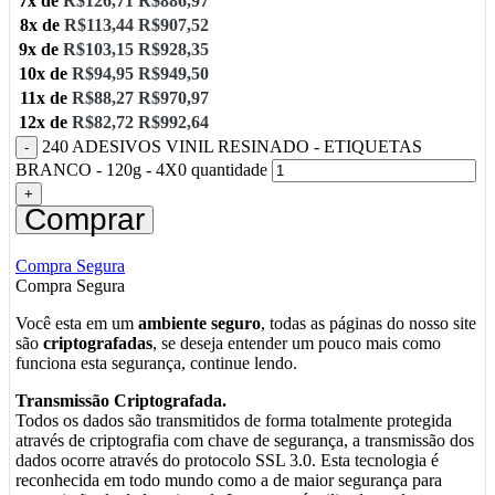
7x de
R$
126,71
R$
886,97
8x de
R$
113,44
R$
907,52
9x de
R$
103,15
R$
928,35
10x de
R$
94,95
R$
949,50
11x de
R$
88,27
R$
970,97
12x de
R$
82,72
R$
992,64
240 ADESIVOS VINIL RESINADO - ETIQUETAS
BRANCO - 120g - 4X0 quantidade
Comprar
Compra Segura
Compra Segura
Você esta em um
ambiente seguro
, todas as páginas do nosso site
são
criptografadas
, se deseja entender um pouco mais como
funciona esta segurança, continue lendo.
Transmissão Criptografada.
Todos os dados são transmitidos de forma totalmente protegida
através de criptografia com chave de segurança, a transmissão dos
dados ocorre através do protocolo SSL 3.0. Esta tecnologia é
reconhecida em todo mundo como a de maior segurança para