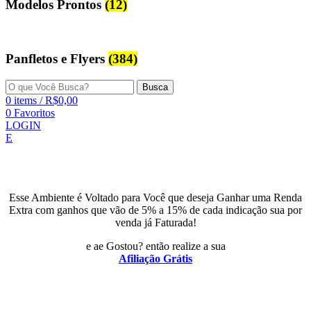
Modelos Prontos
(12)
Panfletos e Flyers
(384)
Busca
0
items
/
R$
0,00
0
Favoritos
LOGIN
E
Esse Ambiente é Voltado para Você que deseja Ganhar uma Renda
Extra com ganhos que vão de 5% a 15% de cada indicação sua por
venda já Faturada!
e ae Gostou? então realize a sua
Afiliação Grátis