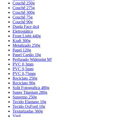
Couchê 250g
Couchê 275g
Couchê 300g
Couchê 75g
Couchê 90g
Dupla Face 4x4
Eletrostático
Front Light 440g
Kraft 300g
Metalizado 250g
Papel 120g
Papel Cartão 10g
Perfurado Wideprint M²
PVC 0,3mm
PVC 0,5mm
PVC 0,75mm
Reciclato 250g
Reciclato 90g
Solit Fotografica 480g
Super Titanium 280g
Supremo 250g
Tecido Elastano 10g
Tecido OxFord 10g
Texturizadas 360g
Vinil