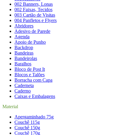
002 Banners, Lonas
002 Faixas, Tecidos
003 Cartão de Visitas
004 Panfletos e Flyers
Abridores
Adesivo de Parede
Agenda
Apoio de Punho
Backdrop
Bandeiras
Bandeirolas
Baralhos
Bloco de Post It
Blocos e Talões
Borracha com Capa
Caderneta
Caderno
Caixas e Embalagens
Material
Apergaminhado 75g
Couchê 115g
Couchê 150g
Couchê 170g