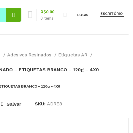
R$
0,00
ESCRITÓRIO
LOGIN
0
items
s
Adesivos Resinados
Etiquetas AR
INADO – ETIQUETAS BRANCO – 120g – 4X0
ETIQUETAS BRANCO – 120g – 4X0
SKU:
ADRE8
Salvar