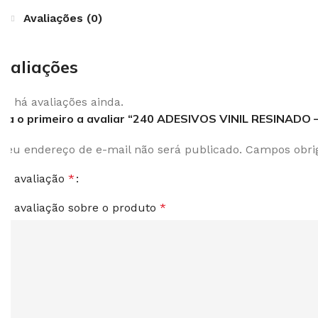
Avaliações (0)
valiações
ão há avaliações ainda.
eja o primeiro a avaliar “240 ADESIVOS VINIL RESINADO
 seu endereço de e-mail não será publicado.
Campos obri
ua avaliação
*
ua avaliação sobre o produto
*