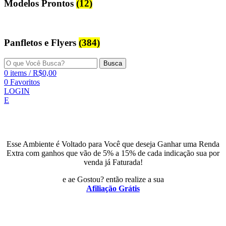
Modelos Prontos
(12)
Panfletos e Flyers
(384)
Busca
0
items
/
R$
0,00
0
Favoritos
LOGIN
E
Esse Ambiente é Voltado para Você que deseja Ganhar uma Renda
Extra com ganhos que vão de 5% a 15% de cada indicação sua por
venda já Faturada!
e ae Gostou? então realize a sua
Afiliação Grátis