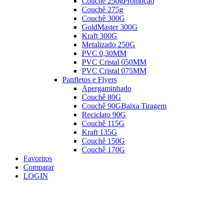
Couchê 250g
Promoção
Couchê 275g
Couchê 300G
GoldMaster 300G
Kraft 300G
Metalizado 250G
PVC 0,30MM
PVC Cristal 050MM
PVC Cristal 075MM
Panfletos e Flyers
Apergaminhado
Couchê 80G
Couchê 90G
Baixa Tiragem
Reciclato 90G
Couchê 115G
Kraft 135G
Couchê 150G
Couchê 170G
Favoritos
Comparar
LOGIN