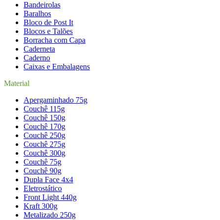
Bandeirolas
Baralhos
Bloco de Post It
Blocos e Talões
Borracha com Capa
Caderneta
Caderno
Caixas e Embalagens
Material
Apergaminhado 75g
Couchê 115g
Couchê 150g
Couchê 170g
Couchê 250g
Couchê 275g
Couchê 300g
Couchê 75g
Couchê 90g
Dupla Face 4x4
Eletrostático
Front Light 440g
Kraft 300g
Metalizado 250g