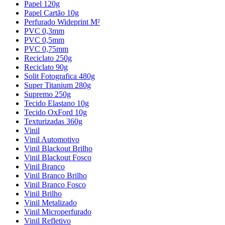
Papel 120g
Papel Cartão 10g
Perfurado Wideprint M²
PVC 0,3mm
PVC 0,5mm
PVC 0,75mm
Reciclato 250g
Reciclato 90g
Solit Fotografica 480g
Super Titanium 280g
Supremo 250g
Tecido Elastano 10g
Tecido OxFord 10g
Texturizadas 360g
Vinil
Vinil Automotivo
Vinil Blackout Brilho
Vinil Blackout Fosco
Vinil Branco
Vinil Branco Brilho
Vinil Branco Fosco
Vinil Brilho
Vinil Metalizado
Vinil Microperfurado
Vinil Refletivo