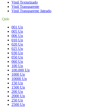
Vinil Texturizado
Vinil Transparente
Vinil Transparente Jateado
Qtde
001 Un
005 Un
006 Un
010 Un
020 Un
025 Un
030 Un
050 Un
060 Un
100 Un
100.000 Un
1000 Un
10000 Un
150 Un
1500 Un
200 Un
2000 Un
250 Un
2500 Un