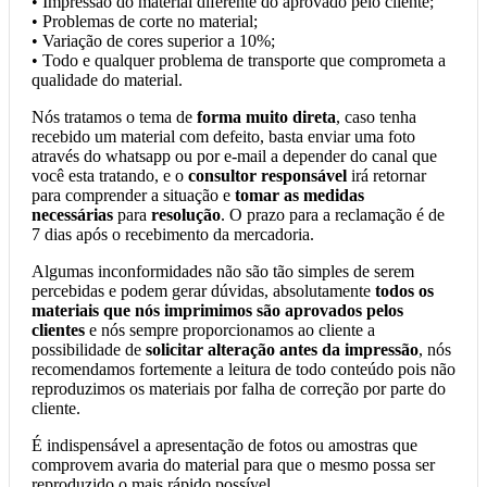
• Impressão do material diferente do aprovado pelo cliente;
• Problemas de corte no material;
• Variação de cores superior a 10%;
• Todo e qualquer problema de transporte que comprometa a
qualidade do material.
Nós tratamos o tema de
forma muito direta
, caso tenha
recebido um material com defeito, basta enviar uma foto
através do whatsapp ou por e-mail a depender do canal que
você esta tratando, e o
consultor responsável
irá retornar
para comprender a situação e
tomar as medidas
necessárias
para
resolução
. O prazo para a reclamação é de
7 dias após o recebimento da mercadoria.
Algumas inconformidades não são tão simples de serem
percebidas e podem gerar dúvidas, absolutamente
todos os
materiais que nós imprimimos são aprovados pelos
clientes
e nós sempre proporcionamos ao cliente a
possibilidade de
solicitar alteração antes da impressão
, nós
recomendamos fortemente a leitura de todo conteúdo pois não
reproduzimos os materiais por falha de correção por parte do
cliente.
É indispensável a apresentação de fotos ou amostras que
comprovem avaria do material para que o mesmo possa ser
reproduzido o mais rápido possível.