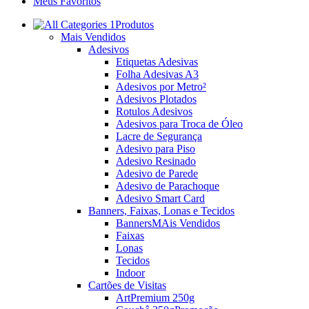
Meus Favoritos
Produtos
Mais Vendidos
Adesivos
Etiquetas Adesivas
Folha Adesivas A3
Adesivos por Metro²
Adesivos Plotados
Rotulos Adesivos
Adesivos para Troca de Óleo
Lacre de Segurança
Adesivo para Piso
Adesivo Resinado
Adesivo de Parede
Adesivo de Parachoque
Adesivo Smart Card
Banners, Faixas, Lonas e Tecidos
Banners
MAis Vendidos
Faixas
Lonas
Tecidos
Indoor
Cartões de Visitas
ArtPremium 250g