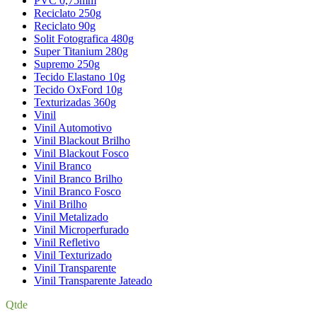
PVC 0,75mm
Reciclato 250g
Reciclato 90g
Solit Fotografica 480g
Super Titanium 280g
Supremo 250g
Tecido Elastano 10g
Tecido OxFord 10g
Texturizadas 360g
Vinil
Vinil Automotivo
Vinil Blackout Brilho
Vinil Blackout Fosco
Vinil Branco
Vinil Branco Brilho
Vinil Branco Fosco
Vinil Brilho
Vinil Metalizado
Vinil Microperfurado
Vinil Refletivo
Vinil Texturizado
Vinil Transparente
Vinil Transparente Jateado
Qtde