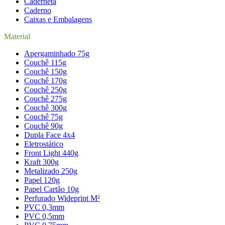
Caderneta
Caderno
Caixas e Embalagens
Material
Apergaminhado 75g
Couchê 115g
Couchê 150g
Couchê 170g
Couchê 250g
Couchê 275g
Couchê 300g
Couchê 75g
Couchê 90g
Dupla Face 4x4
Eletrostático
Front Light 440g
Kraft 300g
Metalizado 250g
Papel 120g
Papel Cartão 10g
Perfurado Wideprint M²
PVC 0,3mm
PVC 0,5mm