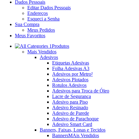
Dados Pessoais
Editar Dados Pessoais
Endereços
Esqueci a Senha
Sua Compra
Meus Pedidos
Meus Favoritos
Produtos
Mais Vendidos
Adesivos
Etiquetas Adesivas
Folha Adesivas A3
Adesivos por Metro²
Adesivos Plotados
Rotulos Adesivos
Adesivos para Troca de Óleo
Lacre de Segurança
Adesivo para Piso
Adesivo Resinado
Adesivo de Parede
Adesivo de Parachoque
Adesivo Smart Card
Banners, Faixas, Lonas e Tecidos
Banners
MAis Vendidos