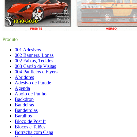
Produto
001 Adesivos
002 Banners, Lonas
002 Faixas, Tecidos
003 Cartão de Visitas
004 Panfletos e Flyers
Abridores
Adesivo de Parede
Agenda
Apoio de Punho
Backdrop
Bandeiras
Bandeirolas
Baralhos
Bloco de Post It
Blocos e Talões
Borracha com Capa