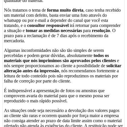
qualidade do material.
Nós tratamos o tema de
forma muito direta
, caso tenha recebido
um material com defeito, basta enviar uma foto através do
whatsapp ou por e-mail a depender do canal que você esta
tratando, e o
consultor responsável
irá retornar para comprender
a situação e
tomar as medidas necessárias
para
resolução
. O
prazo para a reclamação é de 7 dias após o recebimento da
mercadoria.
Algumas inconformidades não são tão simples de serem
percebidas e podem gerar dúvidas, absolutamente
todos os
materiais que nós imprimimos são aprovados pelos clientes
e
nós sempre proporcionamos ao cliente a possibilidade de
solicitar
alteração antes da impressão
, nós recomendamos fortemente a
leitura de todo conteúdo pois não reproduzimos os materiais por
falha de correção por parte do cliente.
É indispensável a apresentação de fotos ou amostras que
comprovem avaria do material para que o mesmo possa ser
reproduzido o mais rápido possível.
As situações onde seja necessário a devolução dos valores pagos
ao cliente são raras e ocorrem quando por força maior a empresa
não consiga atender ao prazo de data limite assim como o material
ofertado não atenda às exigências do cliente. A restituição pode ser