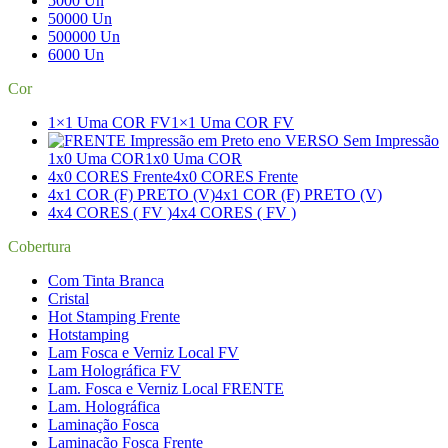
5000 Un
50000 Un
500000 Un
6000 Un
Cor
1×1 Uma COR FV
1×1 Uma COR FV
1x0 Uma COR
1x0 Uma COR
4x0 CORES Frente
4x0 CORES Frente
4x1 COR (F) PRETO (V)
4x1 COR (F) PRETO (V)
4x4 CORES ( FV )
4x4 CORES ( FV )
Cobertura
Com Tinta Branca
Cristal
Hot Stamping Frente
Hotstamping
Lam Fosca e Verniz Local FV
Lam Holográfica FV
Lam. Fosca e Verniz Local FRENTE
Lam. Holográfica
Laminação Fosca
Laminação Fosca Frente