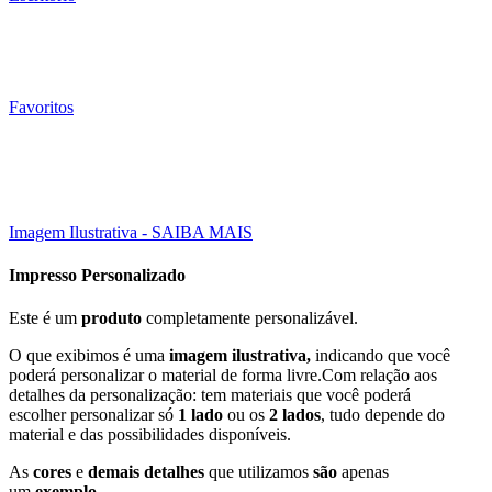
Favoritos
10000 Un
30X21 CM
Click to enlarge
Imagem Ilustrativa - SAIBA MAIS
Impresso Personalizado
Este é um
produto
completamente personalizável.
O que exibimos é uma
imagem ilustrativa,
indicando que você
poderá personalizar o material de forma livre.Com relação aos
detalhes da personalização: tem materiais que você poderá
escolher personalizar só
1 lado
ou os
2 lados
, tudo depende do
material e das possibilidades disponíveis.
As
cores
e
demais detalhes
que utilizamos
são
apenas
um
exemplo
.