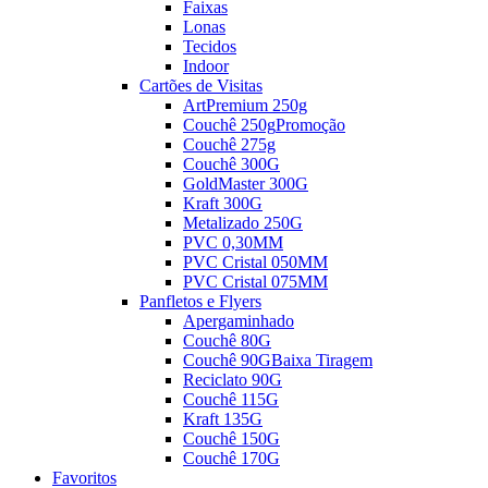
Faixas
Lonas
Tecidos
Indoor
Cartões de Visitas
ArtPremium 250g
Couchê 250g
Promoção
Couchê 275g
Couchê 300G
GoldMaster 300G
Kraft 300G
Metalizado 250G
PVC 0,30MM
PVC Cristal 050MM
PVC Cristal 075MM
Panfletos e Flyers
Apergaminhado
Couchê 80G
Couchê 90G
Baixa Tiragem
Reciclato 90G
Couchê 115G
Kraft 135G
Couchê 150G
Couchê 170G
Favoritos