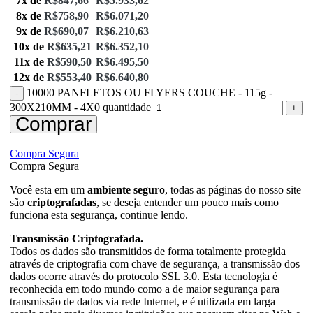
7x de
R$
847,66
R$
5.933,62
8x de
R$
758,90
R$
6.071,20
9x de
R$
690,07
R$
6.210,63
10x de
R$
635,21
R$
6.352,10
11x de
R$
590,50
R$
6.495,50
12x de
R$
553,40
R$
6.640,80
10000 PANFLETOS OU FLYERS COUCHE - 115g -
300X210MM - 4X0 quantidade
Comprar
Compra Segura
Compra Segura
Você esta em um
ambiente seguro
, todas as páginas do nosso site
são
criptografadas
, se deseja entender um pouco mais como
funciona esta segurança, continue lendo.
Transmissão Criptografada.
Todos os dados são transmitidos de forma totalmente protegida
através de criptografia com chave de segurança, a transmissão dos
dados ocorre através do protocolo SSL 3.0. Esta tecnologia é
reconhecida em todo mundo como a de maior segurança para
transmissão de dados via rede Internet, e é utilizada em larga