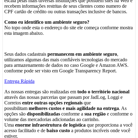
escala pelas mais diversas instituições que possuem sites na Web e
recebem informações restritas de seus clientes como numero de
CPF cartão de crédito ou outras transações inclusive de bancos.
Como eu identifico um ambiente seguro?
No topo onde esta o endereço do site ele começa conforme mostra
esta imagem abaixo.
Seus dados cadastrais
permanecem em ambiente seguro
,
utilizamos algumas das mais confiáveis tecnologias do mercado
para armazenamento de dados no caso Google e Amazon AWS.
conforme pode ser visto em Google Transparency Report.
Entrega Rápida
As nossas entregas são realizadas em
todo o território nacional
através das nossas parcerias que passam por JadLog, Loggi e
Correios
entre outras opções regionais
que
possibilitam
melhores custos e mais agilidade na entrega
. As
opções são
disponibilizadas
conforme a
sua região
e conforme o
volume das mercadorias adicionadas ao carrinho.
Uma
enorme infraestrutura de logística
que proporciona a você
acesso facilitado e de
baixo custo
a produtos incríveis onde você
estiver.