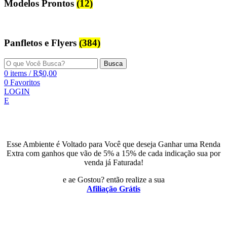
Modelos Prontos
(12)
Panfletos e Flyers
(384)
Busca
0
items
/
R$
0,00
0
Favoritos
LOGIN
E
Esse Ambiente é Voltado para Você que deseja Ganhar uma Renda
Extra com ganhos que vão de 5% a 15% de cada indicação sua por
venda já Faturada!
e ae Gostou? então realize a sua
Afiliação Grátis