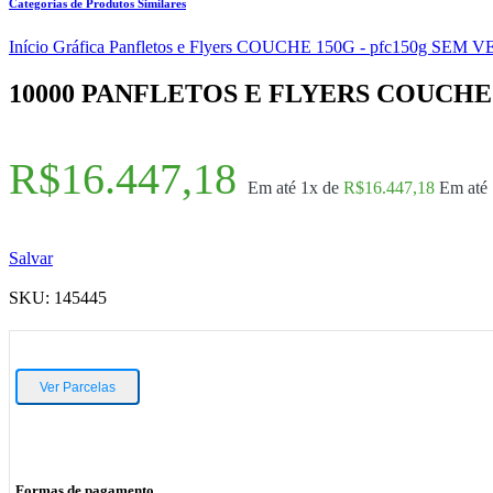
Categorias de Produtos Similares
Início
Gráfica
Panfletos e Flyers
COUCHE 150G - pfc150g
SEM VE
10000 PANFLETOS E FLYERS COUCHE –
R$
16.447,18
Em até 1x de
R$
16.447,18
Em até
Salvar
SKU:
145445
Ver Parcelas
Formas de pagamento