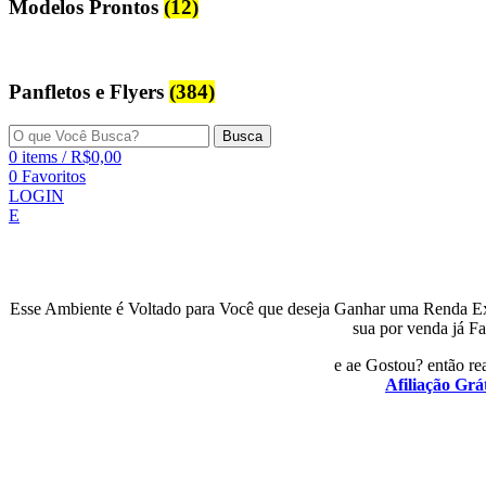
Modelos Prontos
(12)
Panfletos e Flyers
(384)
Busca
0
items
/
R$
0,00
0
Favoritos
LOGIN
E
Esse Ambiente é Voltado para Você que deseja Ganhar uma Renda E
sua por venda já Fa
e ae Gostou? então rea
Afiliação Grát