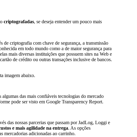
ão
criptografadas
, se deseja entender um pouco mais
és de criptografia com chave de segurança, a transmissão
reconhecida em todo mundo como a de maior segurança para
 pelas mais diversas instituições que possuem sites na Web e
artão de crédito ou outras transações inclusive de bancos.
sta imagem abaixo.
os algumas das mais confiáveis tecnologias do mercado
rme pode ser visto em Google Transparency Report.
vés das nossas parcerias que passam por JadLog, Loggi e
ustos e mais agilidade na entrega
. As opções
s mercadorias adicionadas ao carrinho.