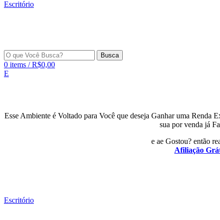
Escritório
Busca
0
items
/
R$
0,00
E
Esse Ambiente é Voltado para Você que deseja Ganhar uma Renda E
sua por venda já Fa
e ae Gostou? então rea
Afiliação Grát
Escritório