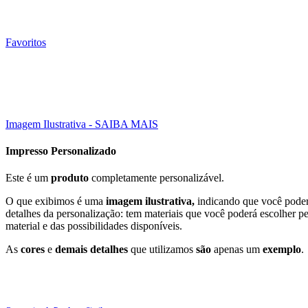
Favoritos
10000 Un
30X42 CM
Click to enlarge
Imagem Ilustrativa - SAIBA MAIS
Impresso Personalizado
Este é um
produto
completamente personalizável.
O que exibimos é uma
imagem ilustrativa,
indicando que você poderá
detalhes da personalização: tem materiais que você poderá escolher p
material e das possibilidades disponíveis.
As
cores
e
demais detalhes
que utilizamos
são
apenas um
exemplo
.