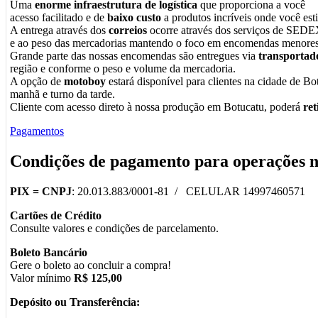
Uma
enorme infraestrutura de logística
que proporciona a você
acesso facilitado e de
baixo custo
a produtos incríveis onde você esti
A entrega através dos
correios
ocorre através dos serviços de SEDE
e ao peso das mercadorias mantendo o foco em encomendas menores
Grande parte das nossas encomendas são entregues via
transportad
região e conforme o peso e volume da mercadoria.
A opção de
motoboy
estará disponível para clientes na cidade de Bot
manhã e turno da tarde.
Cliente com acesso direto à nossa produção em Botucatu, poderá
re
Pagamentos
Condições de pagamento para operações 
PIX =
CNPJ
: 20.013.883/0001-81 / CELULAR 14997460571
Cartões de Crédito
Consulte valores e condições de parcelamento.
Boleto Bancário
Gere o boleto ao concluir a compra!
Valor mínimo
R$ 125,00
Depósito ou Transferência: