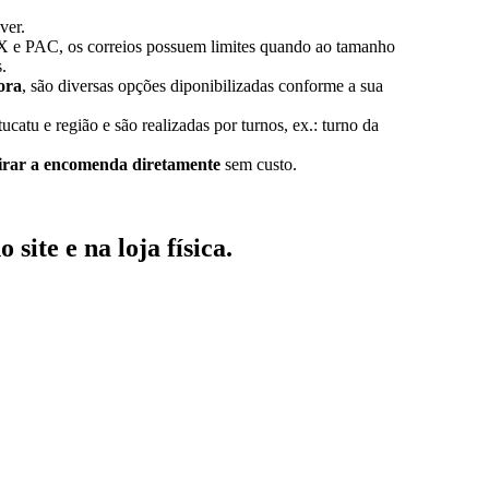
ver.
X e PAC, os correios possuem limites quando ao tamanho
.
ora
, são diversas opções diponibilizadas conforme a sua
ucatu e região e são realizadas por turnos, ex.: turno da
tirar a encomenda diretamente
sem custo.
no
site
e na
loja física
.