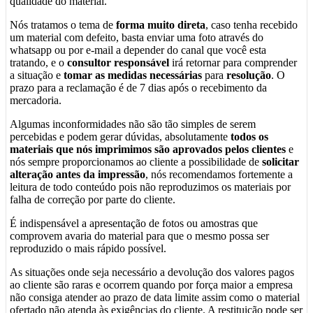
qualidade do material.
Nós tratamos o tema de
forma muito direta
, caso tenha recebido
um material com defeito, basta enviar uma foto através do
whatsapp ou por e-mail a depender do canal que você esta
tratando, e o
consultor responsável
irá retornar para comprender
a situação e
tomar as medidas necessárias
para
resolução
. O
prazo para a reclamação é de 7 dias após o recebimento da
mercadoria.
Algumas inconformidades não são tão simples de serem
percebidas e podem gerar dúvidas, absolutamente
todos os
materiais que nós imprimimos são aprovados pelos clientes
e
nós sempre proporcionamos ao cliente a possibilidade de
solicitar
alteração antes da impressão
, nós recomendamos fortemente a
leitura de todo conteúdo pois não reproduzimos os materiais por
falha de correção por parte do cliente.
É indispensável a apresentação de fotos ou amostras que
comprovem avaria do material para que o mesmo possa ser
reproduzido o mais rápido possível.
As situações onde seja necessário a devolução dos valores pagos
ao cliente são raras e ocorrem quando por força maior a empresa
não consiga atender ao prazo de data limite assim como o material
ofertado não atenda às exigências do cliente. A restituição pode ser