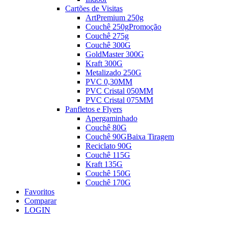
Cartões de Visitas
ArtPremium 250g
Couchê 250g
Promoção
Couchê 275g
Couchê 300G
GoldMaster 300G
Kraft 300G
Metalizado 250G
PVC 0,30MM
PVC Cristal 050MM
PVC Cristal 075MM
Panfletos e Flyers
Apergaminhado
Couchê 80G
Couchê 90G
Baixa Tiragem
Reciclato 90G
Couchê 115G
Kraft 135G
Couchê 150G
Couchê 170G
Favoritos
Comparar
LOGIN