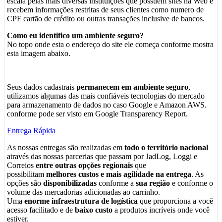
escala pelas mais diversas instituições que possuem sites na Web e
recebem informações restritas de seus clientes como numero de
CPF cartão de crédito ou outras transações inclusive de bancos.
Como eu identifico um ambiente seguro?
No topo onde esta o endereço do site ele começa conforme mostra
esta imagem abaixo.
Seus dados cadastrais
permanecem em ambiente seguro
,
utilizamos algumas das mais confiáveis tecnologias do mercado
para armazenamento de dados no caso Google e Amazon AWS.
conforme pode ser visto em Google Transparency Report.
Entrega Rápida
As nossas entregas são realizadas em
todo o território nacional
através das nossas parcerias que passam por JadLog, Loggi e
Correios
entre outras opções regionais
que
possibilitam
melhores custos e mais agilidade na entrega
. As
opções são
disponibilizadas
conforme a
sua região
e conforme o
volume das mercadorias adicionadas ao carrinho.
Uma
enorme infraestrutura de logística
que proporciona a você
acesso facilitado e de
baixo custo
a produtos incríveis onde você
estiver.