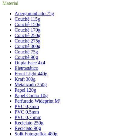
Material
Apergaminhado 75g
Couchê 115g
Couchê 150g
Couchê 170g
Couchê 250g
Couchê 275g
Couchê 300g
Couchê 75g
Couchê 90g
Dupla Face 4x4
Eletrostático
Front Light 440g
Kraft 300g
Metalizado 250g
Papel 120g
Papel Cartão 10g
Perfurado Wideprint M²
PVC 0,3mm
PVC 0,5mm
PVC 0,75mm
Reciclato 250g
Reciclato 90g
Solit Fotografica 480g