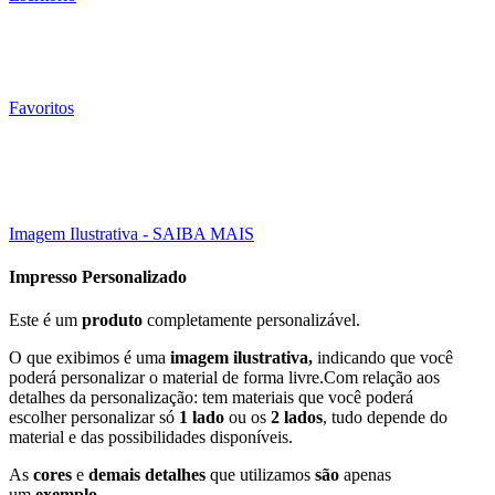
Favoritos
100 Un
30X21 CM
Click to enlarge
Imagem Ilustrativa - SAIBA MAIS
Impresso Personalizado
Este é um
produto
completamente personalizável.
O que exibimos é uma
imagem ilustrativa,
indicando que você
poderá personalizar o material de forma livre.Com relação aos
detalhes da personalização: tem materiais que você poderá
escolher personalizar só
1 lado
ou os
2 lados
, tudo depende do
material e das possibilidades disponíveis.
As
cores
e
demais detalhes
que utilizamos
são
apenas
um
exemplo
.