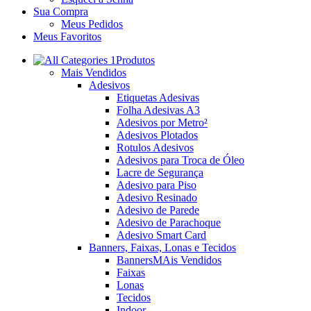
Sua Compra
Meus Pedidos
Meus Favoritos
Produtos
Mais Vendidos
Adesivos
Etiquetas Adesivas
Folha Adesivas A3
Adesivos por Metro²
Adesivos Plotados
Rotulos Adesivos
Adesivos para Troca de Óleo
Lacre de Segurança
Adesivo para Piso
Adesivo Resinado
Adesivo de Parede
Adesivo de Parachoque
Adesivo Smart Card
Banners, Faixas, Lonas e Tecidos
Banners
MAis Vendidos
Faixas
Lonas
Tecidos
Indoor