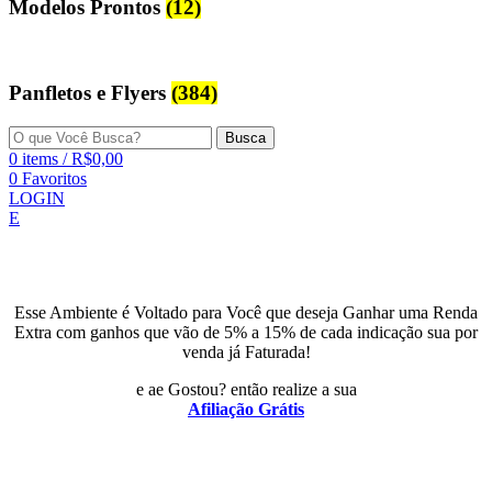
Modelos Prontos
(12)
Panfletos e Flyers
(384)
Busca
0
items
/
R$
0,00
0
Favoritos
LOGIN
E
Esse Ambiente é Voltado para Você que deseja Ganhar uma Renda
Extra com ganhos que vão de 5% a 15% de cada indicação sua por
venda já Faturada!
e ae Gostou? então realize a sua
Afiliação Grátis