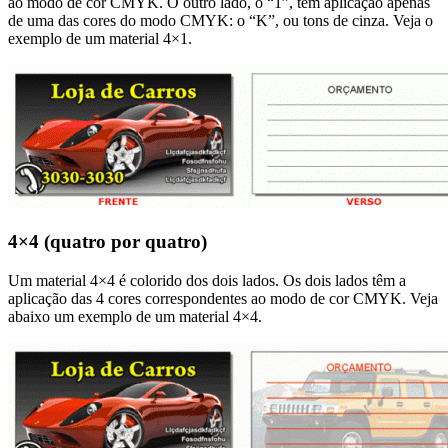
ao modo de cor CMYK. O outro lado, o “1”, tem aplicação apenas
de uma das cores do modo CMYK: o “K”, ou tons de cinza. Veja o
exemplo de um material 4×1.
4×4 (quatro por quatro)
Um material 4×4 é colorido dos dois lados. Os dois lados têm a
aplicação das 4 cores correspondentes ao modo de cor CMYK. Veja
abaixo um exemplo de um material 4×4.