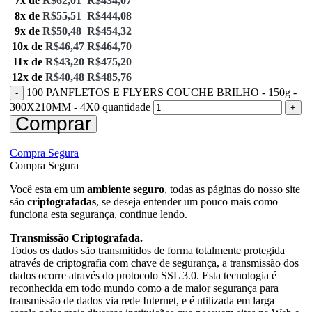
7x de
R$
62,01
R$
434,07
8x de
R$
55,51
R$
444,08
9x de
R$
50,48
R$
454,32
10x de
R$
46,47
R$
464,70
11x de
R$
43,20
R$
475,20
12x de
R$
40,48
R$
485,76
100 PANFLETOS E FLYERS COUCHE BRILHO - 150g -
300X210MM - 4X0 quantidade
Comprar
Compra Segura
Compra Segura
Você esta em um
ambiente seguro
, todas as páginas do nosso site
são
criptografadas
, se deseja entender um pouco mais como
funciona esta segurança, continue lendo.
Transmissão Criptografada.
Todos os dados são transmitidos de forma totalmente protegida
através de criptografia com chave de segurança, a transmissão dos
dados ocorre através do protocolo SSL 3.0. Esta tecnologia é
reconhecida em todo mundo como a de maior segurança para
transmissão de dados via rede Internet, e é utilizada em larga