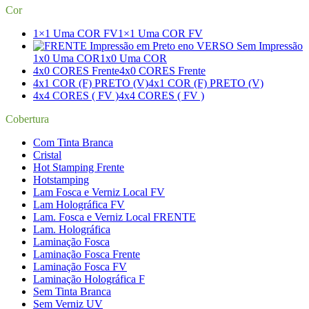
Cor
1×1 Uma COR FV
1×1 Uma COR FV
1x0 Uma COR
1x0 Uma COR
4x0 CORES Frente
4x0 CORES Frente
4x1 COR (F) PRETO (V)
4x1 COR (F) PRETO (V)
4x4 CORES ( FV )
4x4 CORES ( FV )
Cobertura
Com Tinta Branca
Cristal
Hot Stamping Frente
Hotstamping
Lam Fosca e Verniz Local FV
Lam Holográfica FV
Lam. Fosca e Verniz Local FRENTE
Lam. Holográfica
Laminação Fosca
Laminação Fosca Frente
Laminação Fosca FV
Laminação Holográfica F
Sem Tinta Branca
Sem Verniz UV