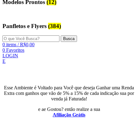
Modelos Prontos
(12)
Panfletos e Flyers
(384)
Busca
0
items
/
R$
0,00
0
Favoritos
LOGIN
E
Esse Ambiente é Voltado para Você que deseja Ganhar uma Renda
Extra com ganhos que vão de 5% a 15% de cada indicação sua por
venda já Faturada!
e ae Gostou? então realize a sua
Afiliação Grátis