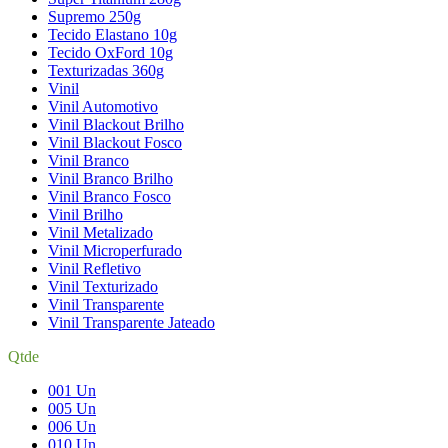
Supremo 250g
Tecido Elastano 10g
Tecido OxFord 10g
Texturizadas 360g
Vinil
Vinil Automotivo
Vinil Blackout Brilho
Vinil Blackout Fosco
Vinil Branco
Vinil Branco Brilho
Vinil Branco Fosco
Vinil Brilho
Vinil Metalizado
Vinil Microperfurado
Vinil Refletivo
Vinil Texturizado
Vinil Transparente
Vinil Transparente Jateado
Qtde
001 Un
005 Un
006 Un
010 Un