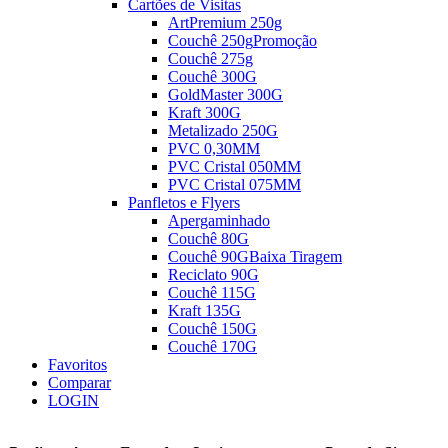
Cartões de Visitas
ArtPremium 250g
Couchê 250g
Promoção
Couchê 275g
Couchê 300G
GoldMaster 300G
Kraft 300G
Metalizado 250G
PVC 0,30MM
PVC Cristal 050MM
PVC Cristal 075MM
Panfletos e Flyers
Apergaminhado
Couchê 80G
Couchê 90G
Baixa Tiragem
Reciclato 90G
Couchê 115G
Kraft 135G
Couchê 150G
Couchê 170G
Favoritos
Comparar
LOGIN