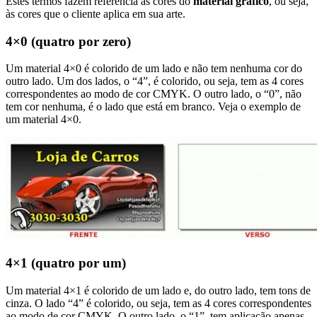
Estes termos fazem referência às cores do
material gráfico
, ou seja,
às cores que o cliente aplica em sua arte.
4×0 (quatro por zero)
Um material 4×0 é colorido de um lado e não tem nenhuma cor do
outro lado. Um dos lados, o “4”, é colorido, ou seja, tem as 4 cores
correspondentes ao modo de cor CMYK. O outro lado, o “0”, não
tem cor nenhuma, é o lado que está em branco. Veja o exemplo de
um material 4×0.
4×1 (quatro por um)
Um material 4×1 é colorido de um lado e, do outro lado, tem tons de
cinza. O lado “4” é colorido, ou seja, tem as 4 cores correspondentes
ao modo de cor CMYK. O outro lado, o “1”, tem aplicação apenas