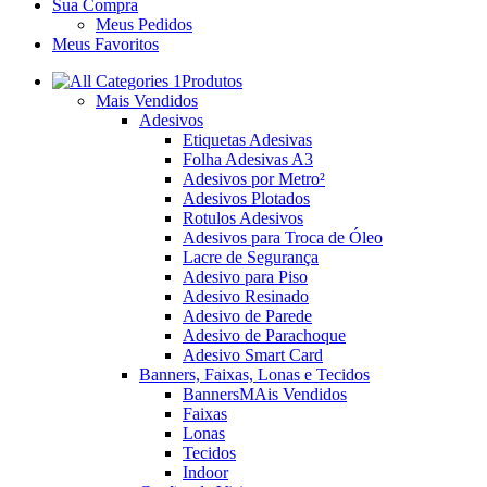
Sua Compra
Meus Pedidos
Meus Favoritos
Produtos
Mais Vendidos
Adesivos
Etiquetas Adesivas
Folha Adesivas A3
Adesivos por Metro²
Adesivos Plotados
Rotulos Adesivos
Adesivos para Troca de Óleo
Lacre de Segurança
Adesivo para Piso
Adesivo Resinado
Adesivo de Parede
Adesivo de Parachoque
Adesivo Smart Card
Banners, Faixas, Lonas e Tecidos
Banners
MAis Vendidos
Faixas
Lonas
Tecidos
Indoor