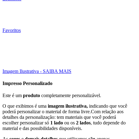
Favoritos
010
Un
15X10 CM
Click to enlarge
Imagem Ilustrativa - SAIBA MAIS
Impresso Personalizado
Este é um
produto
completamente personalizável.
O que exibimos é uma
imagem ilustrativa,
indicando que você
poderá personalizar o material de forma livre.Com relação aos
detalhes da personalização: tem materiais que você poderá
escolher personalizar só
1 lado
ou os
2 lados
, tudo depende do
material e das possibilidades disponíveis.
As
cores
e
demais detalhes
que utilizamos
são
apenas