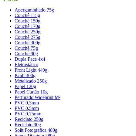
Apergaminhado 75g
Couchê 115g
Couchê 150g
Couchê 170g
Couchê 250g
Couchê 275g
Couchê 300g
Couchê 75g
Couchê 90g
Dupla Face 4x4
Eletrostático
Front Light 440g
Kraft 300g
Metalizado 250g
Papel 120g
Papel Cartão 10g
Perfurado Wideprint M²
PVC 0,3mm
PVC 0,5mm
PVC 0,75mm
Reciclato 250g
Reciclato 90g
Solit Fotografica 480g
Super Titanium 280g