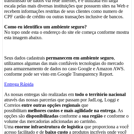
transmissão de dados via rede Internet, e é utilizada em larga
escala pelas mais diversas instituições que possuem sites na Web e
recebem informações restritas de seus clientes como numero de
CPF cartão de crédito ou outras transações inclusive de bancos.
Como eu identifico um ambiente seguro?
No topo onde esta o endereço do site ele começa conforme mostra
esta imagem abaixo.
Seus dados cadastrais
permanecem em ambiente seguro
,
utilizamos algumas das mais confiáveis tecnologias do mercado
para armazenamento de dados no caso Google e Amazon AWS.
conforme pode ser visto em Google Transparency Report.
Entrega Rápida
As nossas entregas são realizadas em
todo o território nacional
através das nossas parcerias que passam por JadLog, Loggi e
Correios
entre outras opções regionais
que
possibilitam
melhores custos e mais agilidade na entrega
. As
opções são
disponibilizadas
conforme a
sua região
e conforme o
volume das mercadorias adicionadas ao carrinho.
Uma
enorme infraestrutura de logística
que proporciona a você
acesso facilitado e de
baixo custo
a produtos incríveis onde você