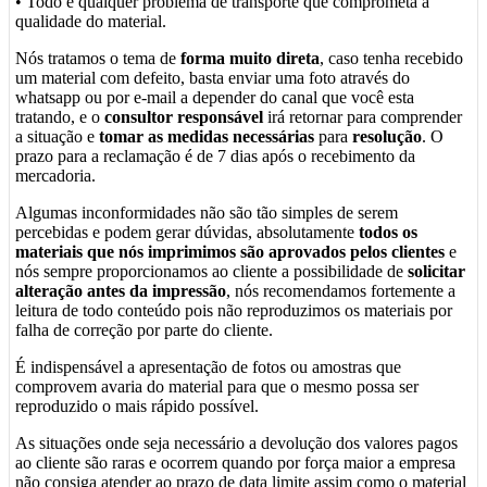
• Todo e qualquer problema de transporte que comprometa a
qualidade do material.
Nós tratamos o tema de
forma muito direta
, caso tenha recebido
um material com defeito, basta enviar uma foto através do
whatsapp ou por e-mail a depender do canal que você esta
tratando, e o
consultor responsável
irá retornar para comprender
a situação e
tomar as medidas necessárias
para
resolução
. O
prazo para a reclamação é de 7 dias após o recebimento da
mercadoria.
Algumas inconformidades não são tão simples de serem
percebidas e podem gerar dúvidas, absolutamente
todos os
materiais que nós imprimimos são aprovados pelos clientes
e
nós sempre proporcionamos ao cliente a possibilidade de
solicitar
alteração antes da impressão
, nós recomendamos fortemente a
leitura de todo conteúdo pois não reproduzimos os materiais por
falha de correção por parte do cliente.
É indispensável a apresentação de fotos ou amostras que
comprovem avaria do material para que o mesmo possa ser
reproduzido o mais rápido possível.
As situações onde seja necessário a devolução dos valores pagos
ao cliente são raras e ocorrem quando por força maior a empresa
não consiga atender ao prazo de data limite assim como o material