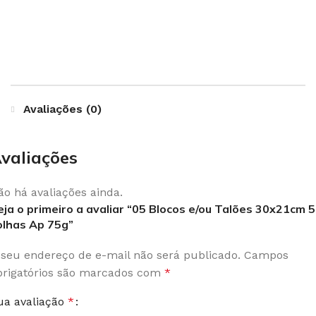
Avaliações (0)
valiações
ão há avaliações ainda.
eja o primeiro a avaliar “05 Blocos e/ou Talões 30x21cm 
olhas Ap 75g”
 seu endereço de e-mail não será publicado.
Campos
brigatórios são marcados com
*
ua avaliação
*