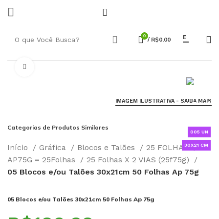
0
E
/
R$
0,00
Click to enlarge
IMAGEM ILUSTRATIVA - SAIBA MAIS
Categorias de Produtos Similares
005 UN
30X21 CM
Início
Gráfica
Blocos e Talões
25 FOLHAS
AP75G = 25Folhas
25 Folhas X 2 VIAS (25f75g)
05 Blocos e/ou Talões 30x21cm 50 Folhas Ap 75g
05 Blocos e/ou Talões 30x21cm 50 Folhas Ap 75g