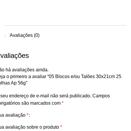
Avaliações (0)
valiações
ão há avaliações ainda.
ja o primeiro a avaliar “05 Blocos e/ou Talões 30x21cm 25
olhas Ap 56g”
seu endereço de e-mail não será publicado.
Campos
brigatórios são marcados com
*
ua avaliação
*
ua avaliação sobre o produto
*