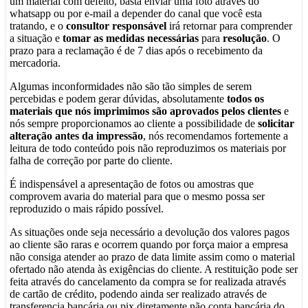
um material com defeito, basta enviar uma foto através do
whatsapp ou por e-mail a depender do canal que você esta
tratando, e o
consultor responsável
irá retornar para comprender
a situação e
tomar as medidas necessárias
para
resolução
. O
prazo para a reclamação é de 7 dias após o recebimento da
mercadoria.
Algumas inconformidades não são tão simples de serem
percebidas e podem gerar dúvidas, absolutamente
todos os
materiais que nós imprimimos são aprovados pelos clientes
e
nós sempre proporcionamos ao cliente a possibilidade de
solicitar
alteração antes da impressão
, nós recomendamos fortemente a
leitura de todo conteúdo pois não reproduzimos os materiais por
falha de correção por parte do cliente.
É indispensável a apresentação de fotos ou amostras que
comprovem avaria do material para que o mesmo possa ser
reproduzido o mais rápido possível.
As situações onde seja necessário a devolução dos valores pagos
ao cliente são raras e ocorrem quando por força maior a empresa
não consiga atender ao prazo de data limite assim como o material
ofertado não atenda às exigências do cliente. A restituição pode ser
feita através do cancelamento da compra se for realizada através
de cartão de crédito, podendo ainda ser realizado através de
transferencia bancária ou pix diretamente não conta bancária do