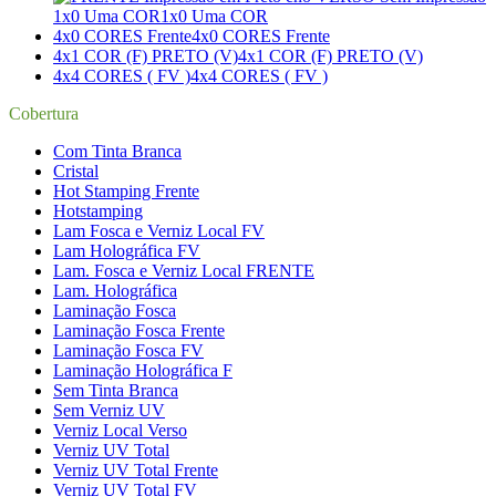
1x0 Uma COR
1x0 Uma COR
4x0 CORES Frente
4x0 CORES Frente
4x1 COR (F) PRETO (V)
4x1 COR (F) PRETO (V)
4x4 CORES ( FV )
4x4 CORES ( FV )
Cobertura
Com Tinta Branca
Cristal
Hot Stamping Frente
Hotstamping
Lam Fosca e Verniz Local FV
Lam Holográfica FV
Lam. Fosca e Verniz Local FRENTE
Lam. Holográfica
Laminação Fosca
Laminação Fosca Frente
Laminação Fosca FV
Laminação Holográfica F
Sem Tinta Branca
Sem Verniz UV
Verniz Local Verso
Verniz UV Total
Verniz UV Total Frente
Verniz UV Total FV