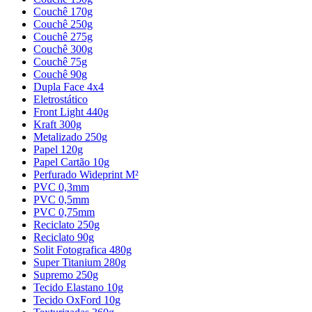
Couchê 170g
Couchê 250g
Couchê 275g
Couchê 300g
Couchê 75g
Couchê 90g
Dupla Face 4x4
Eletrostático
Front Light 440g
Kraft 300g
Metalizado 250g
Papel 120g
Papel Cartão 10g
Perfurado Wideprint M²
PVC 0,3mm
PVC 0,5mm
PVC 0,75mm
Reciclato 250g
Reciclato 90g
Solit Fotografica 480g
Super Titanium 280g
Supremo 250g
Tecido Elastano 10g
Tecido OxFord 10g