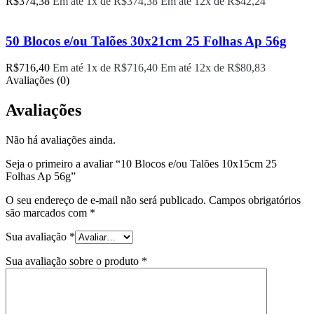
R$
374,38
Em até 1x de
R$
374,38
Em até 12x de
R$
42,24
50 Blocos e/ou Talões 30x21cm 25 Folhas Ap 56g
R$
716,40
Em até 1x de
R$
716,40
Em até 12x de
R$
80,83
Avaliações (0)
Avaliações
Não há avaliações ainda.
Seja o primeiro a avaliar “10 Blocos e/ou Talões 10x15cm 25
Folhas Ap 56g”
O seu endereço de e-mail não será publicado.
Campos obrigatórios
são marcados com
*
Sua avaliação
*
Sua avaliação sobre o produto
*