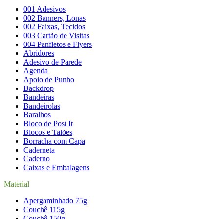
001 Adesivos
002 Banners, Lonas
002 Faixas, Tecidos
003 Cartão de Visitas
004 Panfletos e Flyers
Abridores
Adesivo de Parede
Agenda
Apoio de Punho
Backdrop
Bandeiras
Bandeirolas
Baralhos
Bloco de Post It
Blocos e Talões
Borracha com Capa
Caderneta
Caderno
Caixas e Embalagens
Material
Apergaminhado 75g
Couchê 115g
Couchê 150g