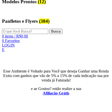
Modelos Prontos
(12)
Panfletos e Flyers
(384)
Busca
0
items
/
R$
0,00
0
Favoritos
LOGIN
E
Esse Ambiente é Voltado para Você que deseja Ganhar uma Renda
Extra com ganhos que vão de 5% a 15% de cada indicação sua por
venda já Faturada!
e ae Gostou? então realize a sua
Afiliação Grátis