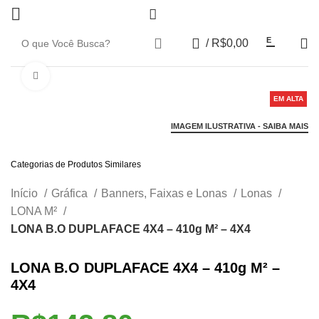
0
E
/
R$
0,00
Click to enlarge
EM ALTA
IMAGEM ILUSTRATIVA - SAIBA MAIS
Categorias de Produtos Similares
Início
Gráfica
Banners, Faixas e Lonas
Lonas
LONA M²
LONA B.O DUPLAFACE 4X4 – 410g M² – 4X4
LONA B.O DUPLAFACE 4X4 – 410g M² –
4X4