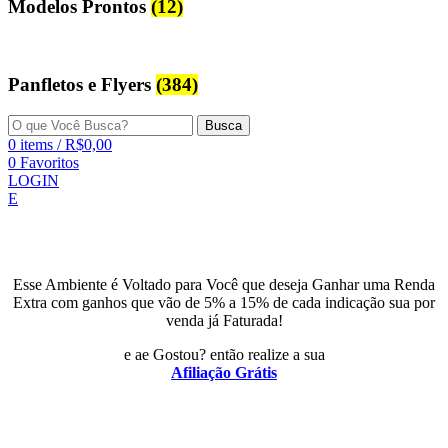
Modelos Prontos
(12)
Panfletos e Flyers
(384)
Busca
0
items
/
R$
0,00
0
Favoritos
LOGIN
E
Esse Ambiente é Voltado para Você que deseja Ganhar uma Renda
Extra com ganhos que vão de 5% a 15% de cada indicação sua por
venda já Faturada!
e ae Gostou? então realize a sua
Afiliação Grátis