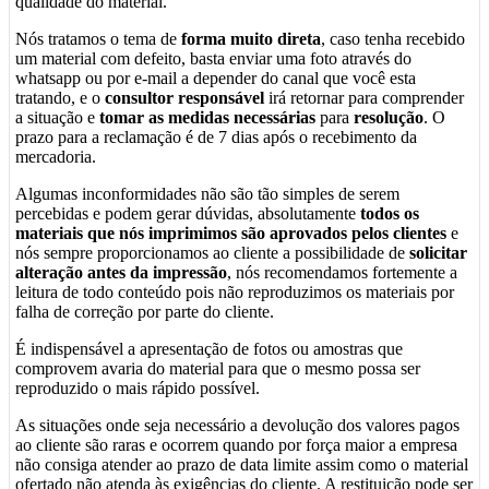
qualidade do material.
Nós tratamos o tema de
forma muito direta
, caso tenha recebido
um material com defeito, basta enviar uma foto através do
whatsapp ou por e-mail a depender do canal que você esta
tratando, e o
consultor responsável
irá retornar para comprender
a situação e
tomar as medidas necessárias
para
resolução
. O
prazo para a reclamação é de 7 dias após o recebimento da
mercadoria.
Algumas inconformidades não são tão simples de serem
percebidas e podem gerar dúvidas, absolutamente
todos os
materiais que nós imprimimos são aprovados pelos clientes
e
nós sempre proporcionamos ao cliente a possibilidade de
solicitar
alteração antes da impressão
, nós recomendamos fortemente a
leitura de todo conteúdo pois não reproduzimos os materiais por
falha de correção por parte do cliente.
É indispensável a apresentação de fotos ou amostras que
comprovem avaria do material para que o mesmo possa ser
reproduzido o mais rápido possível.
As situações onde seja necessário a devolução dos valores pagos
ao cliente são raras e ocorrem quando por força maior a empresa
não consiga atender ao prazo de data limite assim como o material
ofertado não atenda às exigências do cliente. A restituição pode ser