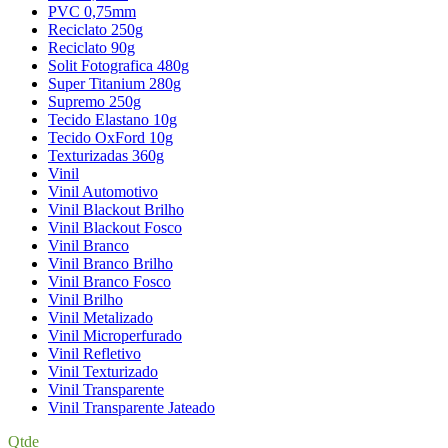
PVC 0,75mm
Reciclato 250g
Reciclato 90g
Solit Fotografica 480g
Super Titanium 280g
Supremo 250g
Tecido Elastano 10g
Tecido OxFord 10g
Texturizadas 360g
Vinil
Vinil Automotivo
Vinil Blackout Brilho
Vinil Blackout Fosco
Vinil Branco
Vinil Branco Brilho
Vinil Branco Fosco
Vinil Brilho
Vinil Metalizado
Vinil Microperfurado
Vinil Refletivo
Vinil Texturizado
Vinil Transparente
Vinil Transparente Jateado
Qtde