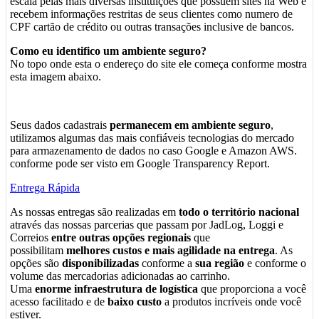
escala pelas mais diversas instituições que possuem sites na Web e
recebem informações restritas de seus clientes como numero de
CPF cartão de crédito ou outras transações inclusive de bancos.
Como eu identifico um ambiente seguro?
No topo onde esta o endereço do site ele começa conforme mostra
esta imagem abaixo.
Seus dados cadastrais
permanecem em ambiente seguro
,
utilizamos algumas das mais confiáveis tecnologias do mercado
para armazenamento de dados no caso Google e Amazon AWS.
conforme pode ser visto em Google Transparency Report.
Entrega Rápida
As nossas entregas são realizadas em
todo o território nacional
através das nossas parcerias que passam por JadLog, Loggi e
Correios
entre outras opções regionais
que
possibilitam
melhores custos e mais agilidade na entrega
. As
opções são
disponibilizadas
conforme a
sua região
e conforme o
volume das mercadorias adicionadas ao carrinho.
Uma
enorme infraestrutura de logística
que proporciona a você
acesso facilitado e de
baixo custo
a produtos incríveis onde você
estiver.