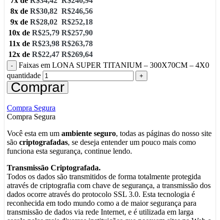
7x de
R$
34,42
R$
240,94
8x de
R$
30,82
R$
246,56
9x de
R$
28,02
R$
252,18
10x de
R$
25,79
R$
257,90
11x de
R$
23,98
R$
263,78
12x de
R$
22,47
R$
269,64
Faixas em LONA SUPER TITANIUM – 300X70CM – 4X0
quantidade
Comprar
Compra Segura
Compra Segura
Você esta em um
ambiente seguro
, todas as páginas do nosso site
são
criptografadas
, se deseja entender um pouco mais como
funciona esta segurança, continue lendo.
Transmissão Criptografada.
Todos os dados são transmitidos de forma totalmente protegida
através de criptografia com chave de segurança, a transmissão dos
dados ocorre através do protocolo SSL 3.0. Esta tecnologia é
reconhecida em todo mundo como a de maior segurança para
transmissão de dados via rede Internet, e é utilizada em larga