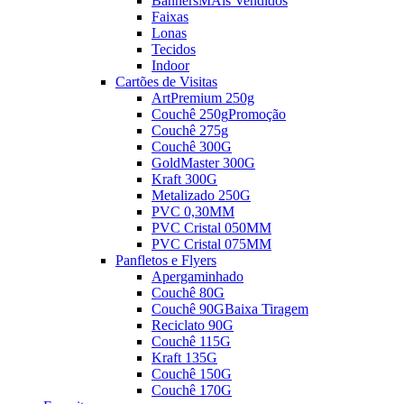
Banners
MAis Vendidos
Faixas
Lonas
Tecidos
Indoor
Cartões de Visitas
ArtPremium 250g
Couchê 250g
Promoção
Couchê 275g
Couchê 300G
GoldMaster 300G
Kraft 300G
Metalizado 250G
PVC 0,30MM
PVC Cristal 050MM
PVC Cristal 075MM
Panfletos e Flyers
Apergaminhado
Couchê 80G
Couchê 90G
Baixa Tiragem
Reciclato 90G
Couchê 115G
Kraft 135G
Couchê 150G
Couchê 170G