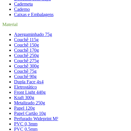
Caderneta
Caderno
Caixas e Embalagens
Material
Apergaminhado 75g
Couchê 115g
Couchê 150g
Couchê 170g
Couchê 250g
Couchê 275g
Couchê 300g
Couchê 75g
Couchê 90g
Dupla Face 4x4
Eletrostático
Front Light 440g
Kraft 300g
Metalizado 250g
Papel 120g
Papel Cartão 10g
Perfurado Wideprint M²
PVC 0,3mm
PVC 0,5mm