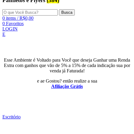
Panfletos e Flyers
(384)
Busca
0
items
/
R$
0,00
0
Favoritos
LOGIN
E
Esse Ambiente é Voltado para Você que deseja Ganhar uma Renda
Extra com ganhos que vão de 5% a 15% de cada indicação sua por
venda já Faturada!
e ae Gostou? então realize a sua
Afiliação Grátis
Escritório