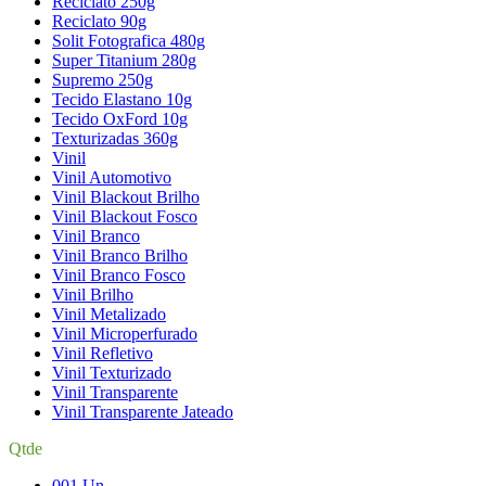
Reciclato 250g
Reciclato 90g
Solit Fotografica 480g
Super Titanium 280g
Supremo 250g
Tecido Elastano 10g
Tecido OxFord 10g
Texturizadas 360g
Vinil
Vinil Automotivo
Vinil Blackout Brilho
Vinil Blackout Fosco
Vinil Branco
Vinil Branco Brilho
Vinil Branco Fosco
Vinil Brilho
Vinil Metalizado
Vinil Microperfurado
Vinil Refletivo
Vinil Texturizado
Vinil Transparente
Vinil Transparente Jateado
Qtde
001 Un