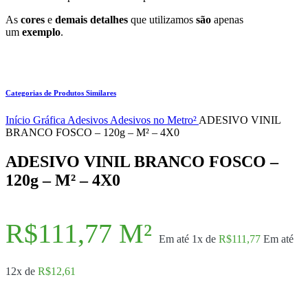
As
cores
e
demais detalhes
que utilizamos
são
apenas
um
exemplo
.
Categorias de Produtos Similares
Início
Gráfica
Adesivos
Adesivos no Metro²
ADESIVO VINIL
BRANCO FOSCO – 120g – M² – 4X0
ADESIVO VINIL BRANCO FOSCO –
120g – M² – 4X0
R$
111,77
M²
Em até 1x de
R$
111,77
Em até
12x de
R$
12,61