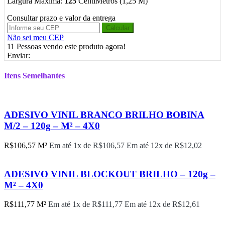
Largura Maxima:
125
CentíMetros (1,25 M)
Consultar prazo e valor da entrega
Calcular
Não sei meu CEP
11
Pessoas vendo este produto agora!
Enviar:
Itens Semelhantes
ADESIVO VINIL BRANCO BRILHO BOBINA
M/2 – 120g – M² – 4X0
R$
106,57
M²
Em até 1x de
R$
106,57
Em até 12x de
R$
12,02
ADESIVO VINIL BLOCKOUT BRILHO – 120g –
M² – 4X0
R$
111,77
M²
Em até 1x de
R$
111,77
Em até 12x de
R$
12,61