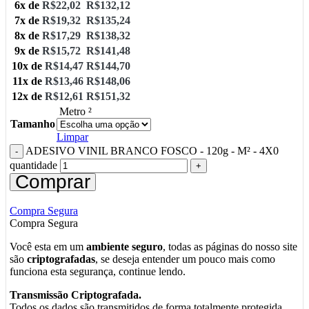
6x de
R$
22,02
R$
132,12
7x de
R$
19,32
R$
135,24
8x de
R$
17,29
R$
138,32
9x de
R$
15,72
R$
141,48
10x de
R$
14,47
R$
144,70
11x de
R$
13,46
R$
148,06
12x de
R$
12,61
R$
151,32
Metro ²
Tamanho
Limpar
ADESIVO VINIL BRANCO FOSCO - 120g - M² - 4X0
quantidade
Comprar
Compra Segura
Compra Segura
Você esta em um
ambiente seguro
, todas as páginas do nosso site
são
criptografadas
, se deseja entender um pouco mais como
funciona esta segurança, continue lendo.
Transmissão Criptografada.
Todos os dados são transmitidos de forma totalmente protegida