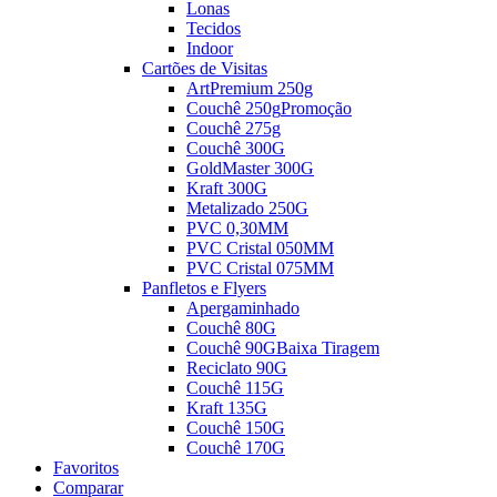
Lonas
Tecidos
Indoor
Cartões de Visitas
ArtPremium 250g
Couchê 250g
Promoção
Couchê 275g
Couchê 300G
GoldMaster 300G
Kraft 300G
Metalizado 250G
PVC 0,30MM
PVC Cristal 050MM
PVC Cristal 075MM
Panfletos e Flyers
Apergaminhado
Couchê 80G
Couchê 90G
Baixa Tiragem
Reciclato 90G
Couchê 115G
Kraft 135G
Couchê 150G
Couchê 170G
Favoritos
Comparar