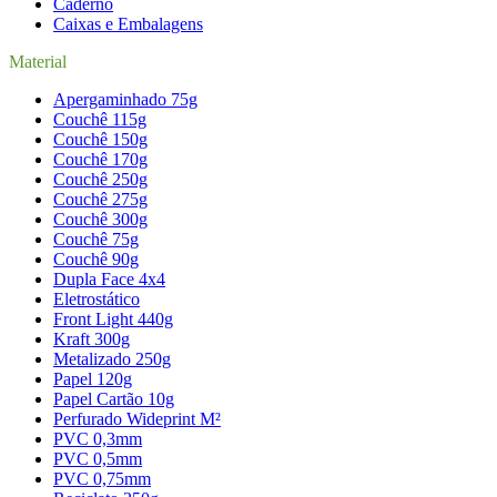
Caderno
Caixas e Embalagens
Material
Apergaminhado 75g
Couchê 115g
Couchê 150g
Couchê 170g
Couchê 250g
Couchê 275g
Couchê 300g
Couchê 75g
Couchê 90g
Dupla Face 4x4
Eletrostático
Front Light 440g
Kraft 300g
Metalizado 250g
Papel 120g
Papel Cartão 10g
Perfurado Wideprint M²
PVC 0,3mm
PVC 0,5mm
PVC 0,75mm