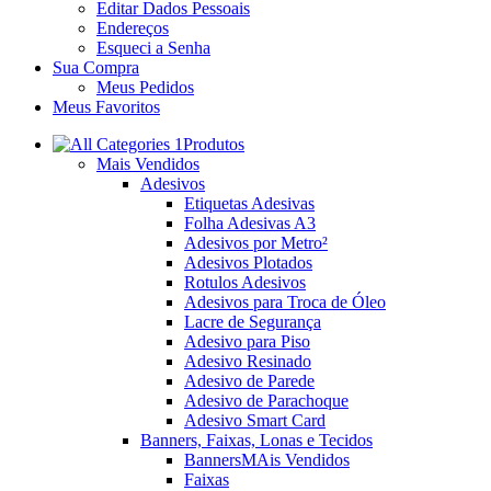
Editar Dados Pessoais
Endereços
Esqueci a Senha
Sua Compra
Meus Pedidos
Meus Favoritos
Produtos
Mais Vendidos
Adesivos
Etiquetas Adesivas
Folha Adesivas A3
Adesivos por Metro²
Adesivos Plotados
Rotulos Adesivos
Adesivos para Troca de Óleo
Lacre de Segurança
Adesivo para Piso
Adesivo Resinado
Adesivo de Parede
Adesivo de Parachoque
Adesivo Smart Card
Banners, Faixas, Lonas e Tecidos
Banners
MAis Vendidos
Faixas