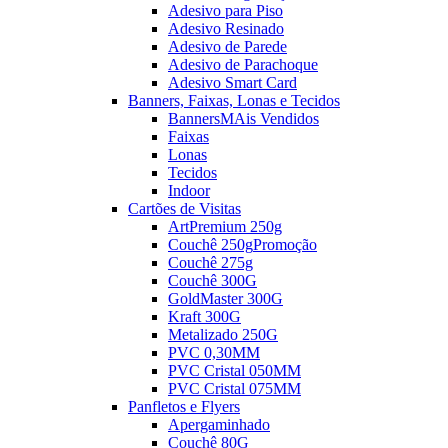
Adesivo para Piso
Adesivo Resinado
Adesivo de Parede
Adesivo de Parachoque
Adesivo Smart Card
Banners, Faixas, Lonas e Tecidos
Banners
MAis Vendidos
Faixas
Lonas
Tecidos
Indoor
Cartões de Visitas
ArtPremium 250g
Couchê 250g
Promoção
Couchê 275g
Couchê 300G
GoldMaster 300G
Kraft 300G
Metalizado 250G
PVC 0,30MM
PVC Cristal 050MM
PVC Cristal 075MM
Panfletos e Flyers
Apergaminhado
Couchê 80G