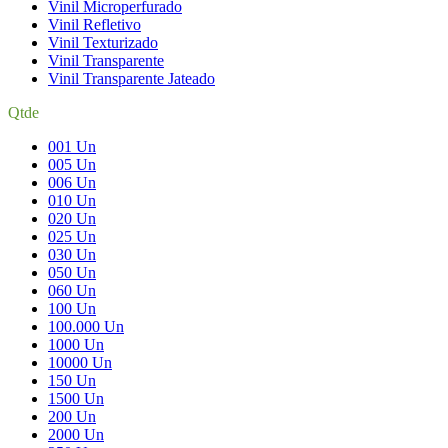
Vinil Microperfurado
Vinil Refletivo
Vinil Texturizado
Vinil Transparente
Vinil Transparente Jateado
Qtde
001 Un
005 Un
006 Un
010 Un
020 Un
025 Un
030 Un
050 Un
060 Un
100 Un
100.000 Un
1000 Un
10000 Un
150 Un
1500 Un
200 Un
2000 Un