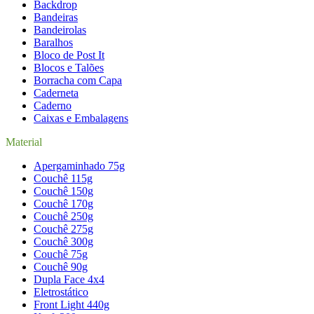
Backdrop
Bandeiras
Bandeirolas
Baralhos
Bloco de Post It
Blocos e Talões
Borracha com Capa
Caderneta
Caderno
Caixas e Embalagens
Material
Apergaminhado 75g
Couchê 115g
Couchê 150g
Couchê 170g
Couchê 250g
Couchê 275g
Couchê 300g
Couchê 75g
Couchê 90g
Dupla Face 4x4
Eletrostático
Front Light 440g