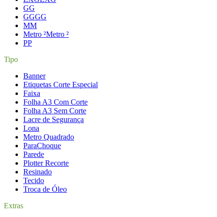
G
G
GG
GG
M
M
Metro ²
Metro ²
P
P
Tipo
Banner
Etiquetas Corte Especial
Faixa
Folha A3 Com Corte
Folha A3 Sem Corte
Lacre de Segurança
Lona
Metro Quadrado
ParaChoque
Parede
Plotter Recorte
Resinado
Tecido
Troca de Óleo
Extras