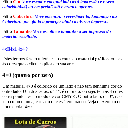
Filtro
Cor
Voce escolhe em qual lado terá impressão e e será
colorido(4x4) ou em preto(1x0) e branco apenas.
Filtro
Cobertura
Voce encontra o revestimento, laminação ou
Cobertura que ajuda a proteger ainda mais seu impresso.
Filtro
Tamanho
Voce escolhe o tamanho a ser impresso do
material escolhido.
4x0|4x1|4x4 ?
Estes termos fazem referência às cores do
material gráfico
, ou seja,
às cores que o cliente aplica em sua arte.
4×0 (quatro por zero)
Um material 4×0 é colorido de um lado e não tem nenhuma cor do
outro lado. Um dos lados, o “4”, é colorido, ou seja, tem as 4 cores
correspondentes ao modo de cor CMYK. O outro lado, o “0”, não
tem cor nenhuma, é o lado que está em branco. Veja o exemplo de
um material 4×0.