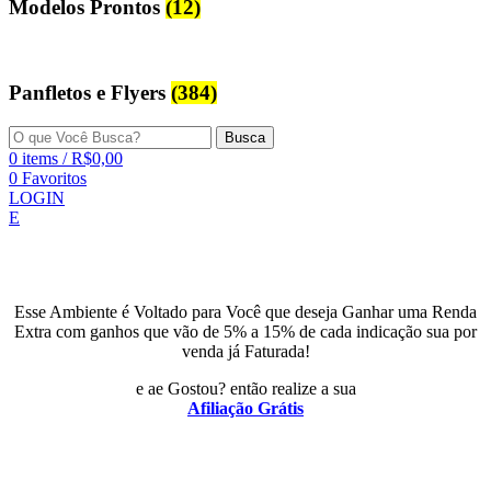
Modelos Prontos
(12)
Panfletos e Flyers
(384)
Busca
0
items
/
R$
0,00
0
Favoritos
LOGIN
E
Esse Ambiente é Voltado para Você que deseja Ganhar uma Renda
Extra com ganhos que vão de 5% a 15% de cada indicação sua por
venda já Faturada!
e ae Gostou? então realize a sua
Afiliação Grátis