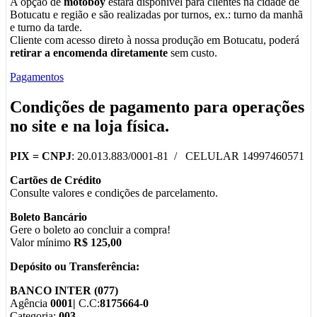
A opção de
motoboy
estará disponível para clientes na cidade de
Botucatu e região e são realizadas por turnos, ex.: turno da manhã
e turno da tarde.
Cliente com acesso direto à nossa produção em Botucatu, poderá
retirar a encomenda diretamente
sem custo.
Pagamentos
Condições de pagamento para operações
no
site
e na
loja física
.
PIX =
CNPJ
: 20.013.883/0001-81 / CELULAR 14997460571
Cartões de Crédito
Consulte valores e condições de parcelamento.
Boleto Bancário
Gere o boleto ao concluir a compra!
Valor mínimo
R$ 125,00
Depósito ou Transferência:
BANCO INTER (077)
Agência
0001|
C.C:
8175664-0
Categoria:
003