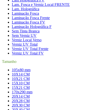
Lam Holográfica FV
Lam. Fosca e Verniz Local FRENTE
Lam. Holográfica
Laminação Fosca
Laminação Fosca Frente
Laminação Fosca FV
Laminação Holográfica F
Sem Tinta Branca
Sem Verniz UV
Verniz Local Verso
Verniz UV Total
Verniz UV Total Frente
Verniz UV Total FV
Tamanho
105x80 mm
10X14 CM
10X21 CM
15X10 CM
15X21 CM
170x290 mm
20X14 CM
20X28 CM
20X30 CM
20X40 CM