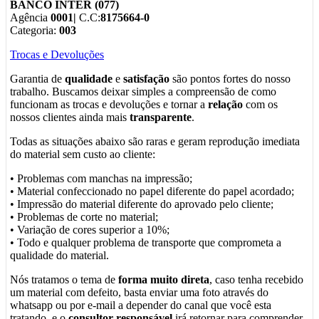
BANCO INTER (077)
Agência
0001|
C.C:
8175664-0
Categoria:
003
Trocas e Devoluções
Garantia de
qualidade
e
satisfação
são pontos fortes do nosso
trabalho. Buscamos deixar simples a compreensão de como
funcionam as trocas e devoluções e tornar a
relação
com os
nossos clientes ainda mais
transparente
.
Todas as situações abaixo são raras e geram reprodução imediata
do material sem custo ao cliente:
• Problemas com manchas na impressão;
• Material confeccionado no papel diferente do papel acordado;
• Impressão do material diferente do aprovado pelo cliente;
• Problemas de corte no material;
• Variação de cores superior a 10%;
• Todo e qualquer problema de transporte que comprometa a
qualidade do material.
Nós tratamos o tema de
forma muito direta
, caso tenha recebido
um material com defeito, basta enviar uma foto através do
whatsapp ou por e-mail a depender do canal que você esta
tratando, e o
consultor responsável
irá retornar para comprender