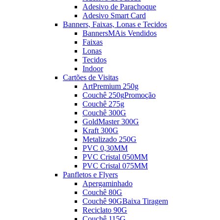
Adesivo de Parachoque
Adesivo Smart Card
Banners, Faixas, Lonas e Tecidos
Banners
MAis Vendidos
Faixas
Lonas
Tecidos
Indoor
Cartões de Visitas
ArtPremium 250g
Couchê 250g
Promoção
Couchê 275g
Couchê 300G
GoldMaster 300G
Kraft 300G
Metalizado 250G
PVC 0,30MM
PVC Cristal 050MM
PVC Cristal 075MM
Panfletos e Flyers
Apergaminhado
Couchê 80G
Couchê 90G
Baixa Tiragem
Reciclato 90G
Couchê 115G