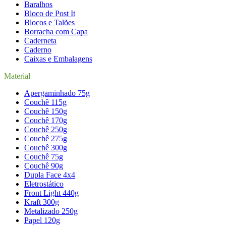
Baralhos
Bloco de Post It
Blocos e Talões
Borracha com Capa
Caderneta
Caderno
Caixas e Embalagens
Material
Apergaminhado 75g
Couchê 115g
Couchê 150g
Couchê 170g
Couchê 250g
Couchê 275g
Couchê 300g
Couchê 75g
Couchê 90g
Dupla Face 4x4
Eletrostático
Front Light 440g
Kraft 300g
Metalizado 250g
Papel 120g