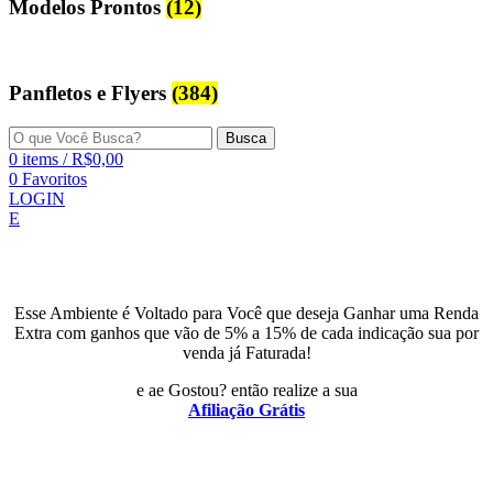
Modelos Prontos
(12)
Panfletos e Flyers
(384)
Busca
0
items
/
R$
0,00
0
Favoritos
LOGIN
E
Esse Ambiente é Voltado para Você que deseja Ganhar uma Renda
Extra com ganhos que vão de 5% a 15% de cada indicação sua por
venda já Faturada!
e ae Gostou? então realize a sua
Afiliação Grátis