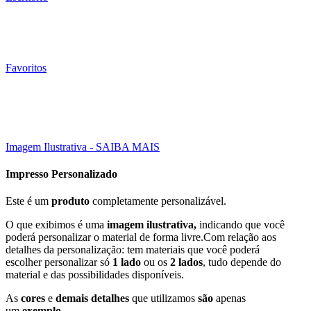
Favoritos
Esgotado
50000 Un
15X10 CM
Click to enlarge
Imagem Ilustrativa - SAIBA MAIS
Impresso Personalizado
Este é um
produto
completamente personalizável.
O que exibimos é uma
imagem ilustrativa,
indicando que você
poderá personalizar o material de forma livre.Com relação aos
detalhes da personalização: tem materiais que você poderá
escolher personalizar só
1 lado
ou os
2 lados
, tudo depende do
material e das possibilidades disponíveis.
As
cores
e
demais detalhes
que utilizamos
são
apenas
um
exemplo
.