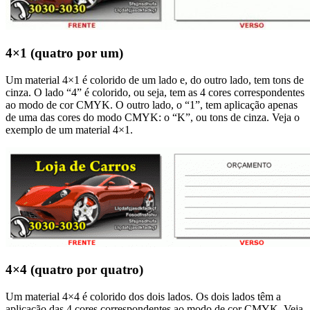
4×1 (quatro por um)
Um material 4×1 é colorido de um lado e, do outro lado, tem tons de
cinza. O lado “4” é colorido, ou seja, tem as 4 cores correspondentes
ao modo de cor CMYK. O outro lado, o “1”, tem aplicação apenas
de uma das cores do modo CMYK: o “K”, ou tons de cinza. Veja o
exemplo de um material 4×1.
4×4 (quatro por quatro)
Um material 4×4 é colorido dos dois lados. Os dois lados têm a
aplicação das 4 cores correspondentes ao modo de cor CMYK. Veja