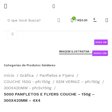
0
E
/
R$
0,00
Click to enlarge
5000 UN
IMAGEM ILUSTRATIVA - SAIBA MAIS
30X42 CM
Categorias de Produtos Similares
Início
Gráfica
Panfletos e Flyers
COUCHE 150G - pfc150g
SEM VERNIZ – pfc150g
300X420MM - pfcSv150g
5000 PANFLETOS E FLYERS COUCHE – 150g –
300X420MM – 4X4