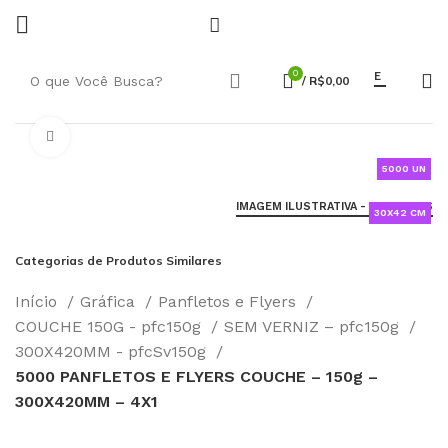
0
E
/
R$
0,00
Click to enlarge
5000 UN
IMAGEM ILUSTRATIVA - SAIBA MAIS
30X42 CM
Categorias de Produtos Similares
Início
Gráfica
Panfletos e Flyers
COUCHE 150G - pfc150g
SEM VERNIZ – pfc150g
300X420MM - pfcSv150g
5000 PANFLETOS E FLYERS COUCHE – 150g –
300X420MM – 4X1