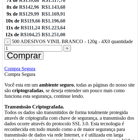
7x de
R$
159,68
R$
1.117,76
8x de
R$
142,96
R$
1.143,68
9x de
R$
129,99
R$
1.169,91
10x de
R$
119,66
R$
1.196,60
11x de
R$
111,24
R$
1.223,64
12x de
R$
104,25
R$
1.251,00
500 ADESIVOS VINIL BRANCO - 120g - 4X0 quantidade
Comprar
Compra Segura
Compra Segura
Você esta em um
ambiente seguro
, todas as páginas do nosso site
são
criptografadas
, se deseja entender um pouco mais como
funciona esta segurança, continue lendo.
Transmissão Criptografada.
Todos os dados são transmitidos de forma totalmente protegida
através de criptografia com chave de segurança, a transmissão dos
dados ocorre através do protocolo SSL 3.0. Esta tecnologia é
reconhecida em todo mundo como a de maior segurança para
transmissão de dados via rede Internet, e é utilizada em larga