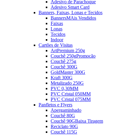
Adesivo de Parachoque
Adesivo Smart Card
Banners, Faixas, Lonas e Tecidos
Banners
MAis Vendidos
Faixas
Lonas
Tecidos
Indoor
Cartões de Visitas
ArtPremium 250g
Couchê 250g
Promoção
Couchê 275g
Couchê 300G
GoldMaster 300G
Kraft 300G
Metalizado 250G
PVC 0,30MM
PVC Cristal 050MM
PVC Cristal 075MM
Panfletos e Flyers
Apergaminhado
Couchê 80G
Couchê 90G
Baixa Tiragem
Reciclato 90G
Couchê 115G