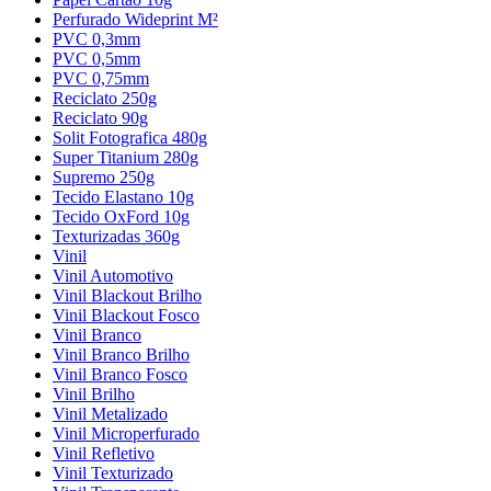
Perfurado Wideprint M²
PVC 0,3mm
PVC 0,5mm
PVC 0,75mm
Reciclato 250g
Reciclato 90g
Solit Fotografica 480g
Super Titanium 280g
Supremo 250g
Tecido Elastano 10g
Tecido OxFord 10g
Texturizadas 360g
Vinil
Vinil Automotivo
Vinil Blackout Brilho
Vinil Blackout Fosco
Vinil Branco
Vinil Branco Brilho
Vinil Branco Fosco
Vinil Brilho
Vinil Metalizado
Vinil Microperfurado
Vinil Refletivo
Vinil Texturizado