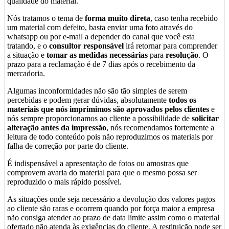
qualidade do material.
Nós tratamos o tema de
forma muito direta
, caso tenha recebido
um material com defeito, basta enviar uma foto através do
whatsapp ou por e-mail a depender do canal que você esta
tratando, e o
consultor responsável
irá retornar para comprender
a situação e
tomar as medidas necessárias
para
resolução
. O
prazo para a reclamação é de 7 dias após o recebimento da
mercadoria.
Algumas inconformidades não são tão simples de serem
percebidas e podem gerar dúvidas, absolutamente
todos os
materiais que nós imprimimos são aprovados pelos clientes
e
nós sempre proporcionamos ao cliente a possibilidade de
solicitar
alteração antes da impressão
, nós recomendamos fortemente a
leitura de todo conteúdo pois não reproduzimos os materiais por
falha de correção por parte do cliente.
É indispensável a apresentação de fotos ou amostras que
comprovem avaria do material para que o mesmo possa ser
reproduzido o mais rápido possível.
As situações onde seja necessário a devolução dos valores pagos
ao cliente são raras e ocorrem quando por força maior a empresa
não consiga atender ao prazo de data limite assim como o material
ofertado não atenda às exigências do cliente. A restituição pode ser