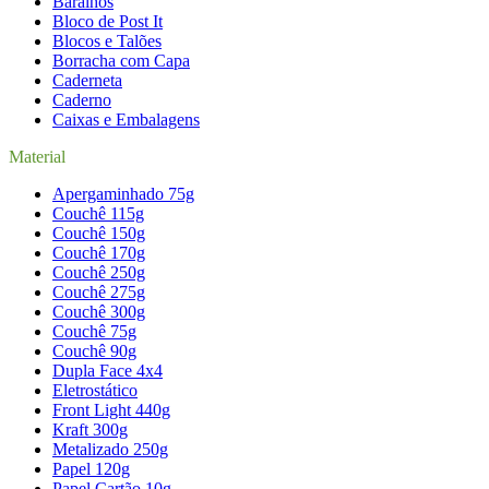
Baralhos
Bloco de Post It
Blocos e Talões
Borracha com Capa
Caderneta
Caderno
Caixas e Embalagens
Material
Apergaminhado 75g
Couchê 115g
Couchê 150g
Couchê 170g
Couchê 250g
Couchê 275g
Couchê 300g
Couchê 75g
Couchê 90g
Dupla Face 4x4
Eletrostático
Front Light 440g
Kraft 300g
Metalizado 250g
Papel 120g
Papel Cartão 10g