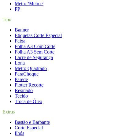
Metro ²
Metro ²
P
P
Tipo
Banner
Etiquetas Corte Especial
Faixa
Folha A3 Com Corte
Folha A3 Sem Corte
Lacre de Segurança
Lona
Metro Quadrado
ParaChoque
Parede
Plotter Recorte
Resinado
Tecido
Troca de Óleo
Extras
Bastão e Barbante
Corte Especial
Ilhós