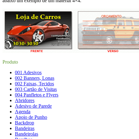
abaixo um exemplo de um material 4×4.
Produto
001 Adesivos
002 Banners, Lonas
002 Faixas, Tecidos
003 Cartão de Visitas
004 Panfletos e Flyers
Abridores
Adesivo de Parede
Agenda
Apoio de Punho
Backdrop
Bandeiras
Bandeirolas