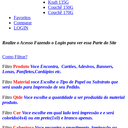
Kraft 135G
Couchê 150G
Couchê 170G
Favoritos
Comparar
LOGIN
Realize o Acesso Fazendo o Login para ver essa Parte do Site
Como Filtrar?
Filtro
Produto
Voce Encontra, Cartões, Adesivos, Banners,
Lonas, Panfletos,Cardápios etc.
Filtro
Material
voce Escolhe o Tipo de Papel ou Substrato que
será usado para Impressão de seu Pedido.
Filtro
Qtde
Voce escolhe a quantidade a ser produzida do material
produto.
Filtro
Cor
Voce escolhe em qual lado terá impressão e e será
colorido(4x4) ou em preto(1x0) e branco apenas.
Filtro
Cobertura
Voce encontra o revestimento, laminação ou