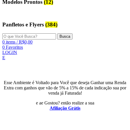
Modelos Prontos
(12)
Panfletos e Flyers
(384)
Busca
0
items
/
R$
0,00
0
Favoritos
LOGIN
E
Esse Ambiente é Voltado para Você que deseja Ganhar uma Renda
Extra com ganhos que vão de 5% a 15% de cada indicação sua por
venda já Faturada!
e ae Gostou? então realize a sua
Afiliação Grátis