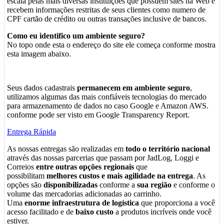
escala pelas mais diversas instituições que possuem sites na Web e
recebem informações restritas de seus clientes como numero de
CPF cartão de crédito ou outras transações inclusive de bancos.
Como eu identifico um ambiente seguro?
No topo onde esta o endereço do site ele começa conforme mostra
esta imagem abaixo.
Seus dados cadastrais
permanecem em ambiente seguro
,
utilizamos algumas das mais confiáveis tecnologias do mercado
para armazenamento de dados no caso Google e Amazon AWS.
conforme pode ser visto em Google Transparency Report.
Entrega Rápida
As nossas entregas são realizadas em
todo o território nacional
através das nossas parcerias que passam por JadLog, Loggi e
Correios
entre outras opções regionais
que
possibilitam
melhores custos e mais agilidade na entrega
. As
opções são
disponibilizadas
conforme a
sua região
e conforme o
volume das mercadorias adicionadas ao carrinho.
Uma
enorme infraestrutura de logística
que proporciona a você
acesso facilitado e de
baixo custo
a produtos incríveis onde você
estiver.